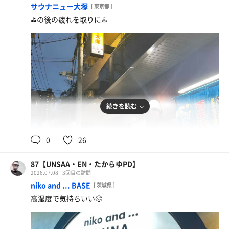
サウナニュー大塚
[ 東京都 ]
⛳️の後の疲れを取りに♨️
続きを読む
チキン南蛮
96℃
15℃
男
美味しい🤤
0
26
刺身4点盛り
ミネラルウォーター
なんでも美味しい🤤
87【UNSAA・EN・たからゆPD】
2026.07.08
3回目の訪問
磯辺揚げ
niko and ... BASE
[ 茨城県 ]
高湿度で気持ちいい🥴