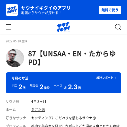
サウナイキタイのアプリ
無料で使う
地図からサウナが探せる！
2022.05.18 登録
87【UNSAA・EN・たからゆ
PD】
統計レポート
今月のサ活
2
2
2.3
サ活
施設数
ペース
回
施設
週
回
サウナ歴
4年 3ヶ月
ホーム
えごた湯
好きなサウナ
セッティングにこだわりを感じるサウナ😚
プロフィール
都内で美容室を経営しながらえごた湯の人事とたからゆ総