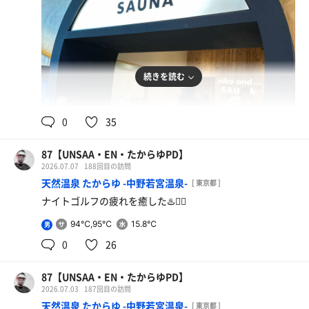
続きを読む
90℃,88℃
15℃
男
0
35
上海チキン
うますぎる🐔
87【UNSAA・EN・たからゆPD】
2026.07.07
188回目の訪問
天然温泉 たからゆ -中野若宮温泉-
[ 東京都 ]
ナイトゴルフの疲れを癒した♨️🧖‍♂️
94℃,95℃
15.8℃
男
0
26
87【UNSAA・EN・たからゆPD】
2026.07.03
187回目の訪問
天然温泉 たからゆ -中野若宮温泉-
[ 東京都 ]