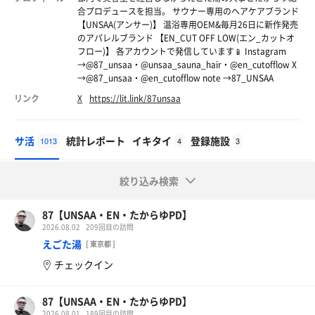
合プロデュースを担当。 サウナー専用のヘアケアブランド
【UNSAA(アンサー)】 温浴専用OEM&毎月26日に新作発売
のアパレルブランド 【EN_CUT OFF LOW(エン_カットオ
フロー)】 各アカウントで発信しています📱 Instagram
→@87_unsaa・@unsaa_sauna_hair・@en_cutofflow X
→@87_unsaa・@en_cutofflow note →87_UNSAA
リンク
X
https://lit.link/87unsaa
サ活
統計レポート
イキタイ
登録施設
1013
4
3
絞り込み検索
87【UNSAA・EN・たからゆPD】
2026.08.02
209回目の訪問
えごた湯
[ 東京都 ]
チェックイン
87【UNSAA・EN・たからゆPD】
2026.08.01
189回目の訪問