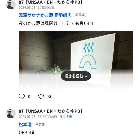
87【UNSAA・EN・たからゆPD】
2026.07.28
1回目の訪問
温窟サウナかま蔵 伊勢崎店
[ 群馬県 ]
夜のかま蔵は昼間以上にとても良い🧖‍♂️
続きを読む
98℃
13℃
男
0
36
87【UNSAA・EN・たからゆPD】
2026.07.24
36回目の訪問
サウナ飯
蕎麦茶
松本湯
[ 東京都 ]
ORBIS🧴