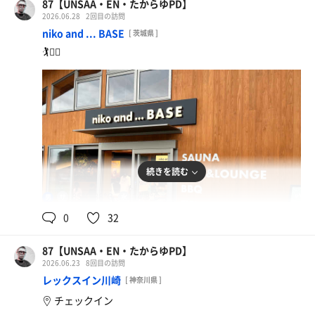
87【UNSAA・EN・たからゆPD】
2026.06.28
2回目の訪問
niko and ... BASE
[ 茨城県 ]
🏌️🧖‍♂️
続きを読む
85℃,88℃
14.8℃
男
0
32
87【UNSAA・EN・たからゆPD】
2026.06.23
8回目の訪問
レックスイン川崎
[ 神奈川県 ]
チェックイン