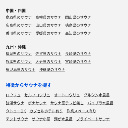
中国・四国
鳥取県のサウナ
島根県のサウナ
岡山県のサウナ
広島県のサウナ
山口県のサウナ
徳島県のサウナ
香川県のサウナ
愛媛県のサウナ
高知県のサウナ
九州・沖縄
福岡県のサウナ
佐賀県のサウナ
長崎県のサウナ
熊本県のサウナ
大分県のサウナ
宮崎県のサウナ
鹿児島県のサウナ
沖縄県のサウナ
特徴からサウナを探す
ロウリュ
セルフロウリュ
オートロウリュ
グルシン水風呂
銭湯サウナ
ボナサウナ
サウナ室テレビ無し
バイブラ水風呂
タトゥーOK
カプセルホテル有り
作業スペース有り
テントサウナ
サウナ小屋
湖が水風呂
プライベートサウナ