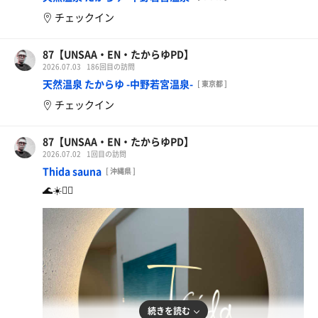
チェックイン
87【UNSAA・EN・たからゆPD】
2026.07.03
186回目の訪問
天然温泉 たからゆ -中野若宮温泉-
[ 東京都 ]
チェックイン
87【UNSAA・EN・たからゆPD】
2026.07.02
1回目の訪問
Thida sauna
[ 沖縄県 ]
🌊☀️🧖‍♂️
続きを読む