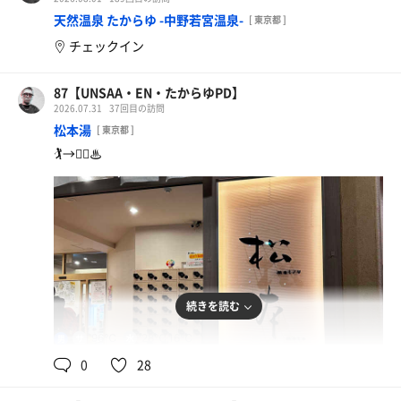
天然温泉 たからゆ -中野若宮温泉-
[ 東京都 ]
チェックイン
87【UNSAA・EN・たからゆPD】
2026.07.31
37回目の訪問
松本湯
[ 東京都 ]
🏌️→🧖‍♂️♨︎
続きを読む
96℃
28℃,16℃
男
0
28