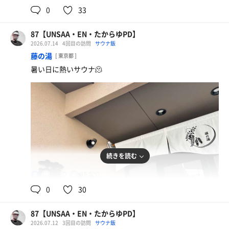
0
33
87【UNSAA・EN・たからゆPD】
2026.07.14
4回目の訪問
サウナ飯
藤の湯
[ 東京都 ]
暑い日に熱いサウナ🫠
続きを読む
ビュッフェで盛った🍛
95℃
15.5℃
男
ウォーターサーバー
0
30
87【UNSAA・EN・たからゆPD】
2026.07.12
3回目の訪問
サウナ飯