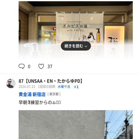
続きを読む
94℃
28℃,16℃
男
0
37
87【UNSAA・EN・たからゆPD】
2026.07.22
1回目の訪問
水曜サ活
＋1
黄金湯 新宿店
[ 東京都 ]
早朝🏌️練習からの♨️🧖‍♂️