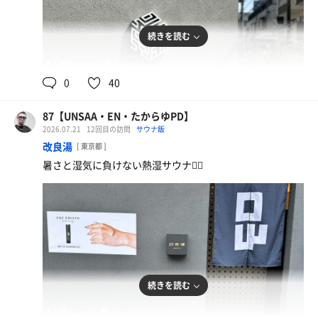
続きを読む
100℃
17℃,15℃
男
0
40
食べ飲み放題
腹パン🫃
87【UNSAA・EN・たからゆPD】
2026.07.21
12回目の訪問
サウナ飯
改良湯
[ 東京都 ]
暑さと湿気に負けない熱湿サウナ🧖‍♂️
続きを読む
90℃
13℃
男