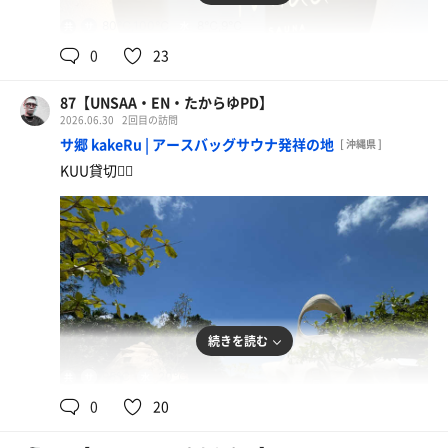
80℃,100℃
8℃,9℃
共
用
0
23
87【UNSAA・EN・たからゆPD】
2026.06.30
2回目の訪問
サ郷 kakeRu | アースバッグサウナ発祥の地
[ 沖縄県 ]
KUU貸切🧖‍♂️
続きを読む
95℃
20℃,10℃
共
用
0
20