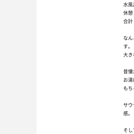
水風
休憩：
合計
なん
す。
大き
昔懐
お湯
もち
サウ
感。
そし