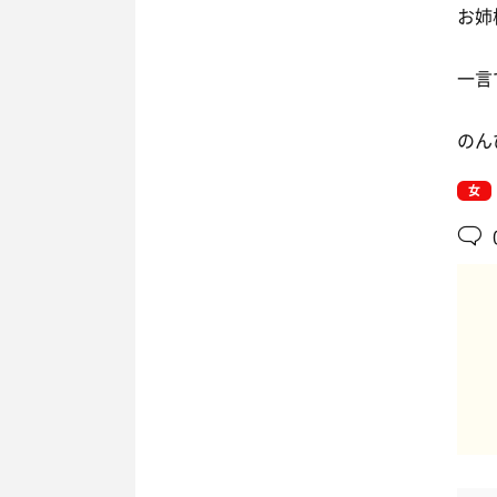
お姉
一言
のん
女