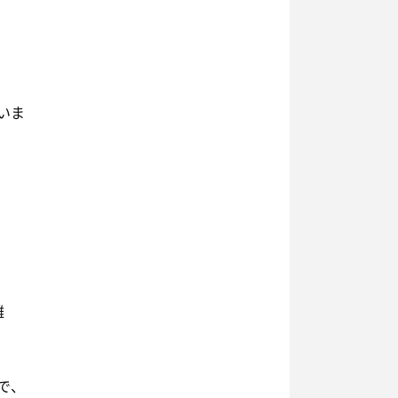
いま
離
で、