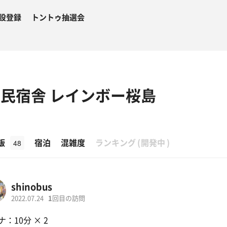
設登録
トントゥ抽選会
国民宿舎 レインボー桜島
β
飯
宿泊
混雑度
ランキング
(
開発中
)
48
shinobus
2022.07.24
1
回目の訪問
：10分 × 2