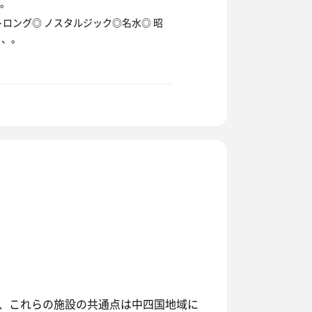
。
"# しょうわストロング◎ ノスタルジック◎名水◎ 昭
、、。
、これらの施設の共通点は中四国地域に