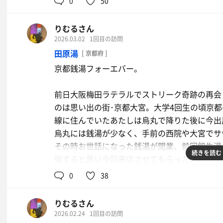
0
50
れはアカーーーン。2回目は4分何とか耐えて、
たサウナだったので、閉まる際何も言えぬ虚無
きりました。やんばい。
てしまうのはやはり悲しいものである。今回は
りむるさん
ぷるのサ活である。
2026.03.02
1回目の訪問
大分のみかゑり温泉が最強の蒸風呂と思ってた
田原湯
[ 京都府 ]
じる素晴らしい蒸風呂体験。ここでしか出来な
舞鶴経由で若狭路に入り辿り着いた当店、オー
京都銭湯フォーエバー。
帰りしなのガリガリ君は必須だよ。ガチで生き
室は満員、やはり地元の人たちの憩いの場なん
ございました。
香りが心地いいサウナで発汗も十分。水風呂へ
前日大阪梅田ラテラルでストリーク奇跡の再会
のは思い出の街･京都大宮。大学4回生の頃京
3セット終えたあとは露天風呂で黄昏れる。そ
線に住んでいたあたしは烏丸で降りた後に今出
て浴場を出て、休憩スペースの椅子の上で空想
烏丸には銭湯が少なく、手前の西院や大宮でサ
ういう施設がやはり好きなんだなぁと。
その時お世話になった銭湯が閉業、前回錦生湯
続きを読む
悔すると思い今回来店させてもらった。
好みの施設を見つけられて幸せでした。お休み
0
38
事を願います。ありがとう湯っぷる、そしてま
3年前に来た時と何も変わっていない姿、壊れ
次のサウナへと向かった。みつを。
うぬるめの浴槽と満杯とは言えない湯量の薬湯
りむるさん
ナ。
2026.02.24
1回目の訪問