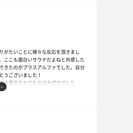
りがたいことに様々な反応を頂きまし
、ここも面白いサウナだよねと共感した
できたのがプラスアルファでした。自分
とうございました！
の水風呂忘れてたのは大ポカでした
。再びよろしくお願いしますネ。
天の川。織姫と彦星がロマンチックに出