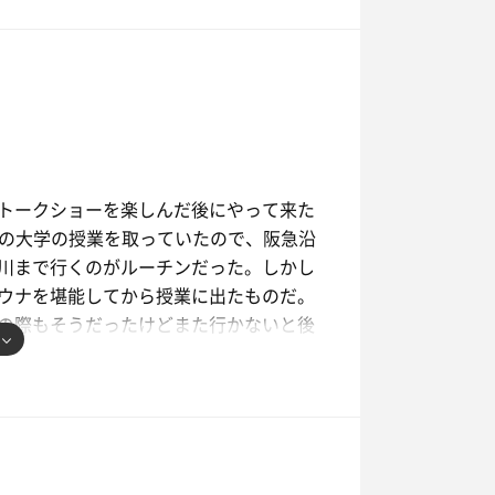
3回目は少し扉を開けて8分ほど堪能し
感に襲われた。知っている施設が閉まっ
それに続いてお休みに入ってしまう湯っ
けどここも負けてないよ。伝統を肌で感
い灼熱を皆さんも是非堪能してみては？
プン直後から若狭ダンディたちでサウナ
返った。北広島町担当の方もありがとう
だなと改めて感じる。それはそうと木の
の動線もバッチリだ。
トークショーを楽しんだ後にやって来た
都の大学の授業を取っていたので、阪急沿
して名残惜しさに最後もう1セット入っ
川まで行くのがルーチンだった。しかし
に耽る。そしてふと考える。あたしはこ
ウナを堪能してから授業に出たものだ。
の際もそうだったけどまた行かないと後
には入るけどまたすぐに復活してくれる
た来るよと。新しい思い出を胸に刻んで
かけのシャワー、精一杯沸かしたであろ
、そして昭和歌謡流れる思い出のサウ