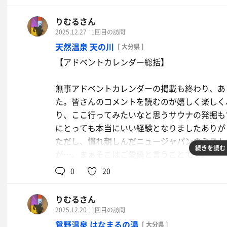
りむるさん
2025.12.27
1回目の訪問
天然温泉 天の川
[ 大分県 ]
【アドベントカレンダー総括】
無事アドベントカレンダーの掲載も終わり、あ
た。皆さんのコメントを読むのが嬉しく楽しく
り、ここ行ってみたいなと思うサウナの発掘も
にとっても本当にいい経験となりましたありが
ただし、慣れ親しんだニュージャパンのミスト
続きを読む
が…。まぁそこはご愛嬌と言うことで…。
0
20
さぁ！と言うことでまたいつも通りに戻ります
りむるさん
⬇️⬇️⬇️⬇️⬇️⬇️⬇️⬇️⬇️⬇️⬇️⬇️⬇️⬇️⬇️⬇️⬇️⬇️⬇️⬇️⬇️⬇️⬇️
2025.12.20
1回目の訪問
渋さ満載の天然温泉かつサウナ。ここの名前は
鴛野温泉 はなまるの湯
[ 大分県 ]