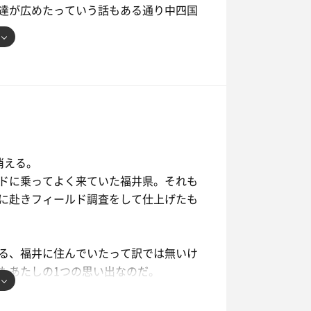
達が広めたっていう話もある通り中四国
関係ない方の北広島だよってことで。な
の蒸し風呂体験が出来るという噂を耳に
した万徳院というお寺の史跡。ここで蒸
ーーーン。
消える。
ドに乗ってよく来ていた福井県。それも
けど、なんと参加者まさかのあたしが一
に赴きフィールド調査をして仕上げたも
へ…。扉を開くとモクモクムシムシバカ
で炊き続けてたんだからこうなるに決ま
ナーの努め！ってことで灼蒸に飛び込
る、福井に住んでいたって訳では無いけ
痛いし激発汗！5分は耐えようと思ったけ
もあたしの1つの思い出なのだ。
ばいっ。そして呼吸を整え2回目、体も慣
り密閉すると徐々に絶望的な熱さに。こ
店してしまった。あたしもよく訪れてい