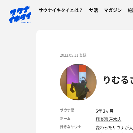
サウナイキタイとは？
サ活
マガジン
施
2022.05.11 登録
りむる
サウナ歴
6年 2ヶ月
ホーム
極楽湯 茨木店
好きなサウナ
変わったサウナが大