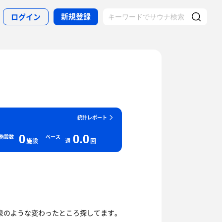
新規登録
ログイン
統計レポート
0
0.0
施設数
ペース
施設
回
週
温泉のような変わったところ探してます。