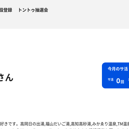
設登録
トントゥ抽選会
今月のサ活
さん
0
サ活
回
好きです。高岡日の出湯,福山だいご湯,高知高砂湯,みかゑり温泉,TM