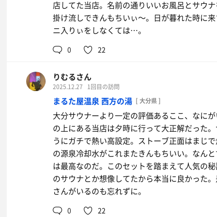
店してた当店。名前の通りいいお風呂とサウナ
掛け流しできんもちいぃ〜。日が暮れた時に来
ニ入りぃをしなくては…。
0
22
りむるさん
2025.12.27
1回目の訪問
まるた屋温泉 西方の湯
[ 大分県 ]
大分サウナーより一定の評価あるここ、なにが
の上にある当店は夕時に行って大正解だった。
うにガチで熱い高設定。ストーブ正面はまじで
の源泉冷却水がこれまたきんもちいい。なんと
は最高なのだ。このセットを踏まえて人気の秘
のサウナとか想像してたから本当に良かった。
さんがいるのも忘れずに。
0
22