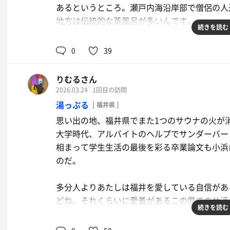
あるというところ。瀬戸内海沿岸部で僧侶の人
地方は伝統的な蒸風呂が多いんです。
続きを読む
今回来たのは広島は北広島町。ファイターズは
0
39
んで北広島に来たのかって言うと、ここに中世
挟みはるばるやってきました。
りむるさん
2026.03.24
1回目の訪問
そして着いたのが毛利元就公のお孫さまが建立
湯っぷる
[ 福井県 ]
風呂体験できるってことで期待を胸にライドオ
思い出の地、福井県でまた1つのサウナの火が
大学時代、アルバイトのヘルプでサンダーバー
来る1週間前に電話して確認してから来たんだ
相まって学生生活の最後を彩る卒業論文も小浜
番乗り！担当の人と談話をしましていざサウナ
のだ。
アツセッティング。そりゃ30分あたし来るま
ってるよ。だがこのアチチを体験するのがサウ
多分人よりあたしは福井を愛している自信があ
む。30秒もすればもう耳も体も熱いというか
どね。それくらいに愛着があるこの県でのサ活
ど1回目は2分でギブアップ！こーれーはーや
続きを読む
れてきて最初は耐えれるように。だけどやっぱ
この前はよくお世話になった敦賀の越のゆが閉