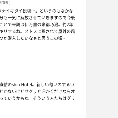
 佐賀県 ]
ひしひしと感じるサ活に思いを馳せ、嬉
ウナイキタイ投稿…。というのもなかな
る。いや、でもやっぱり悲しいもんや
分も一気に解放させていきますので今後
ました。
ことで来訪は伊万里の泉都乃湯。約2年
キリするね。メトスに蒸されて屋外の風
つか潜入したいなぁと思うこの頃…。
ます。
shin Hotel。新しい匂いのするい
とかないけどサクッと汗かくだけならオ
っていうかもね。そういう人たちはグリ