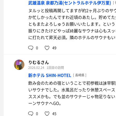
武雄温泉 泉都乃湯(セントラルホテル伊万里)
[
何もかもがあの頃と同じだった。満身創痍さが
ヌルッと投稿再開してますが約2ヶ月ぶりのサ
しいような寂しいような何も言えない感覚を得
か忙しかったんですわ近頃のあたし。貯めてた
ね。物思いにふけて最後までしっかり堪能でき
ともまたよろしゅうお願いいたします。という
振りにきたけどやっぱ綺麗なサウナは心もスッ
ありがとう田原湯。ありがとう番台さん。
に打たれて昇天必須。隣のホテルのサウナもい
あの頃の経験のお陰で今もサウナ狂人となって
ありがとう京都銭湯。そして永遠に。
0
49
りむるさん
2026.02.24
1回目の訪問
新ホテル SHIN-HOTEL
[ 長崎県 ]
飲み会のための宿ということで初参戦は諫早駅直結の
いサウナでした。水風呂だったり休憩スペース
ススメかも。でも並のサウナーじゃ物足りない
ーンサウナへGO。
0
45