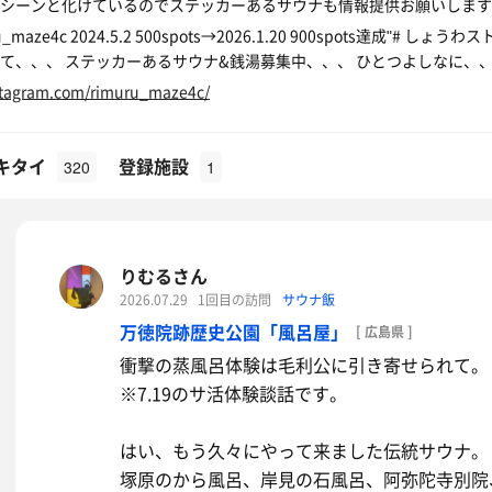
シーンと化けているのでステッカーあるサウナも情報提供お願いします
uru_maze4c 2024.5.2 500spots→2026.1.20 900spots達成
て、、、 ステッカーあるサウナ&銭湯募集中、、、 ひとつよしなに、
stagram.com/rimuru_maze4c/
キタイ
登録施設
320
1
りむるさん
2026.07.29
1回目の訪問
サウナ飯
万徳院跡歴史公園「風呂屋」
[ 広島県 ]
衝撃の蒸風呂体験は毛利公に引き寄せられて。
※7.19のサ活体験談話です。
はい、もう久々にやって来ました伝統サウナ。
塚原のから風呂、岸見の石風呂、阿弥陀寺別院