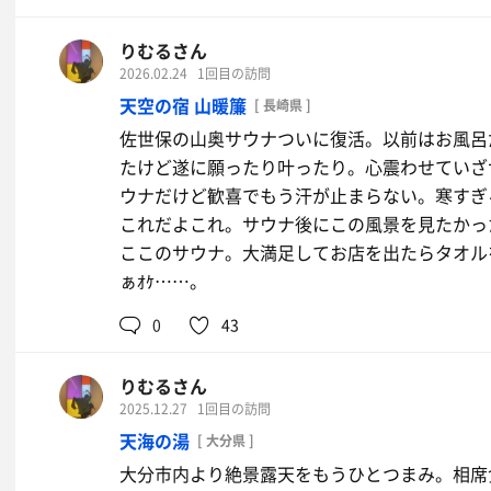
りむるさん
2026.02.24
1回目の訪問
天空の宿 山暖簾
[ 長崎県 ]
佐世保の山奥サウナついに復活。以前はお風呂
たけど遂に願ったり叶ったり。心震わせていざ
ウナだけど歓喜でもう汗が止まらない。寒すぎ
これだよこれ。サウナ後にこの風景を見たかっ
ここのサウナ。大満足してお店を出たらタオル
ぁｵｹ……。
ガリガリ君
0
氷菓の美味さに最近気づいた。
43
りむるさん
2025.12.27
1回目の訪問
天海の湯
[ 大分県 ]
大分市内より絶景露天をもうひとつまみ。相席食