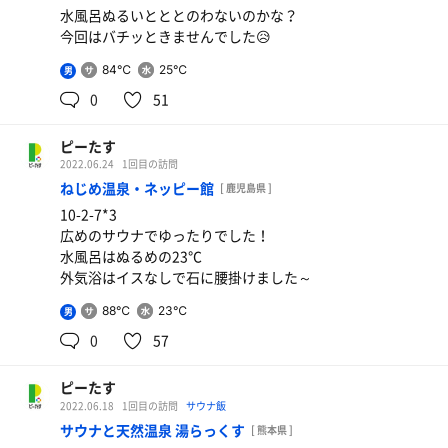
水風呂ぬるいとととのわないのかな？
今回はバチッときませんでした😥
84℃
25℃
男
0
51
ピーたす
2022.06.24
1回目の訪問
ねじめ温泉・ネッピー館
[ 鹿児島県 ]
10-2-7*3
広めのサウナでゆったりでした！
水風呂はぬるめの23℃
外気浴はイスなしで石に腰掛けました～
88℃
23℃
男
0
57
ピーたす
2022.06.18
1回目の訪問
サウナ飯
サウナと天然温泉 湯らっくす
[ 熊本県 ]