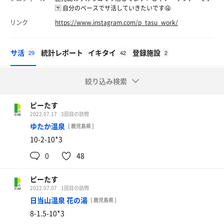
🈂️ 自分のペースでサ活していきたいです🤤
リンク
https://www.instagram.com/p_tasu_work/
サ活
統計レポート
イキタイ
登録施設
29
42
2
絞り込み検索
ピーたす
2022.07.17
3回目の訪問
ゆたか温泉
[ 鹿児島県 ]
10-2-10*3
0
48
ピーたす
2022.07.07
1回目の訪問
日当山温泉 花の湯
[ 鹿児島県 ]
8-1.5-10*3