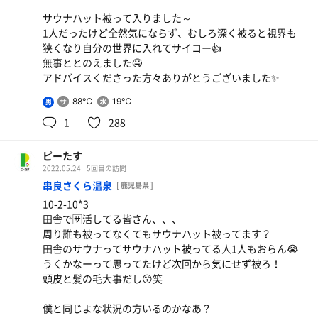
サウナハット被って入りました～
1人だったけど全然気にならず、むしろ深く被ると視界も
狭くなり自分の世界に入れてサイコー👍
無事ととのえました🤤
アドバイスくださった方々ありがとうございました✨
88℃
19℃
男
1
288
ピーたす
2022.05.24
5回目の訪問
串良さくら温泉
[ 鹿児島県 ]
10-2-10*3
田舎で🈂️活してる皆さん、、、
周り誰も被ってなくてもサウナハット被ってます？
田舎のサウナってサウナハット被ってる人1人もおらん😭
うくかなーって思ってたけど次回から気にせず被ろ！
頭皮と髪の毛大事だし😙笑
僕と同じよな状況の方いるのかなあ？