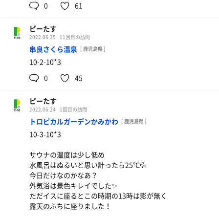
0
61
ピーたす
2022.06.25
11回目の訪問
串良さくら温泉
[ 鹿児島県 ]
10-2-10*3
0
45
ピーたす
2022.06.24
1回目の訪問
トロピカルガーデンかみかわ
[ 鹿児島県 ]
10-3-10*3
サウナの温度は少し低め
水風呂はぬるいと思い計ったら25℃💦
今日だけなのかなあ？
外気浴は景色キレイでした✨
ただイスに座るとこの時期の13時は影が無く
露天のふちに座りました！