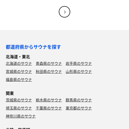
行く際はLINEの友達登録がおすすめです！
初回は無料クーポンがつきます😙
こんなに良くてタダなんて少し申し訳ない気もしましたが
笑
またリピートしたいです😆
本鮪3貫盛り
都道府県からサウナを探す
北海道・東北
北海道のサウナ
青森県のサウナ
岩手県のサウナ
宮城県のサウナ
秋田県のサウナ
山形県のサウナ
福島県のサウナ
関東
茨城県のサウナ
栃木県のサウナ
群馬県のサウナ
埼玉県のサウナ
千葉県のサウナ
東京都のサウナ
神奈川県のサウナ