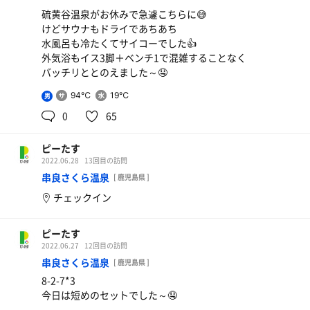
硫黄谷温泉がお休みで急遽こちらに😅
けどサウナもドライであちあち
水風呂も冷たくてサイコーでした👍
外気浴もイス3脚＋ベンチ1で混雑することなく
バッチリととのえました～🤤
94℃
19℃
男
0
65
ピーたす
2022.06.28
13回目の訪問
串良さくら温泉
[ 鹿児島県 ]
チェックイン
ピーたす
2022.06.27
12回目の訪問
串良さくら温泉
[ 鹿児島県 ]
8-2-7*3
今日は短めのセットでした～🤤