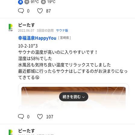
91℃
19℃
男
0
87
さつまあげ＋缶ポカリ
お風呂＋さつまあげ＋飲み物で600円！コスパよすぎ！
ピーたす
2022.06.07
3回目の訪問
サウナ飯
幸福温泉HappyYou
[ 宮崎県 ]
10-2-10*3
サウナの温度が高いのに入りやすいです！
湿度は58%でした
水風呂も気持ち良い温度でリラックスでしました
最近都城に行ったらサウナはしごするのがお決まりになっ
てきてる🤤
続きを読む
105℃
20℃
男
0
107
ピーたす