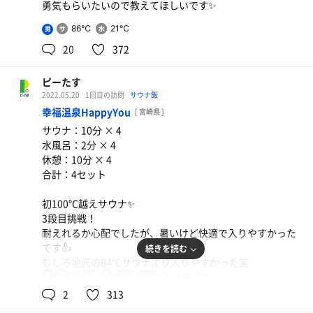
勇気もらいたいので教えてほしいです✨
86℃
21℃
男
20
372
ピーたす
2022.05.20
1回目の訪問
サウナ飯
幸福温泉HappyYou
[ 宮崎県 ]
サウナ：10分 × 4
水風呂：2分 × 4
休憩：10分 × 4
合計：4セット
初100℃越えサウナ✨
3段目挑戦！
耐えれるか心配でしたが、暑いけど快適で入りやすかった
です👍
続きを読む
むしろ地元の84℃サウナより入りやすかった笑
105℃
23℃,22℃
男
水風呂は22～23℃で長めに入れる温度
休憩はデッキチェアでフルフラット
2
313
めっちゃ最高にととのいました～🤤