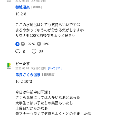
2022.06.07
2回目の訪問
都城温泉
[ 宮崎県 ]
10-2-8
ここの水風呂はとても気持ちいいです🤤
まろやかってゆうのが分かる気がします👍
チキン南蛮カレー＋チーズコロッケ
サウナも100℃前後でちょうど良き✨
カレーとチキン南蛮意外と合う👍
102℃
19℃
男
0
85
ピーたす
2022.06.04
9回目の訪問
歩いてサウナ
串良さくら温泉
[ 鹿児島県 ]
10-2-10*3
今日は午前中に🈂️活！
さくら温泉にしては人多いなあと思った
大学生っぽい子たちの集団もいたし
土曜日だからかなあ
皆マナーも良くて気持ちよくととのえました🤤