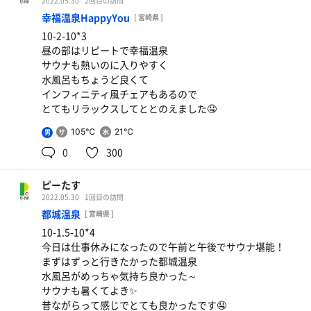
2022.05.30
2回目の訪問
幸福温泉HappyYou
[ 宮崎県 ]
10-2-10*3
昼の部はリピートで幸福温泉
サウナも熱いのに入りやすく
水風呂もちょうど良くて
インフィニティ風チェアもあるので
とてもリラックスしてととのえました🤤
105℃
21℃
男
0
300
ピーたす
2022.05.30
1回目の訪問
都城温泉
[ 宮崎県 ]
10-1.5-10*4
今日は仕事休みになったので午前と午後でサウナ堪能！
まずはずっと行きたかった都城温泉
水風呂がめっちゃ気持ち良かった～
サウナも暑くてよき✨
昔ながらって感じでとても良かったです🤤