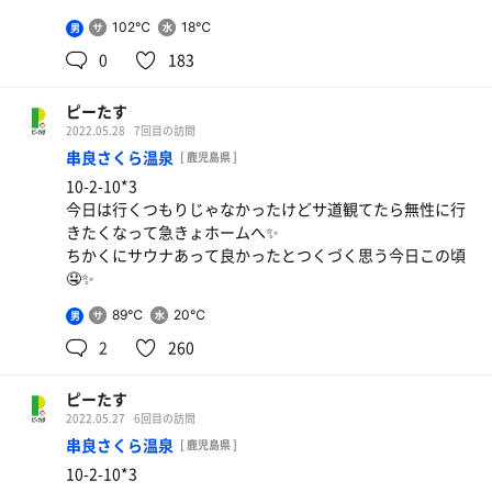
102℃
18℃
男
0
183
ピーたす
2022.05.28
7回目の訪問
串良さくら温泉
[ 鹿児島県 ]
10-2-10*3
今日は行くつもりじゃなかったけどサ道観てたら無性に行
きたくなって急きょホームへ✨
ちかくにサウナあって良かったとつくづく思う今日この頃
🤤✨
89℃
20℃
男
2
260
ピーたす
2022.05.27
6回目の訪問
串良さくら温泉
[ 鹿児島県 ]
10-2-10*3