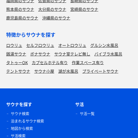
福岡県のサウナ
佐賀県のサウナ
長崎県のサウナ
熊本県のサウナ
大分県のサウナ
宮崎県のサウナ
鹿児島県のサウナ
沖縄県のサウナ
特徴からサウナを探す
ロウリュ
セルフロウリュ
オートロウリュ
グルシン水風呂
銭湯サウナ
ボナサウナ
サウナ室テレビ無し
バイブラ水風呂
タトゥーOK
カプセルホテル有り
作業スペース有り
テントサウナ
サウナ小屋
湖が水風呂
プライベートサウナ
サウナを探す
サ活
サウナ検索
サ活一覧
泊まれるサウナ検索
地図から検索
サ活検索