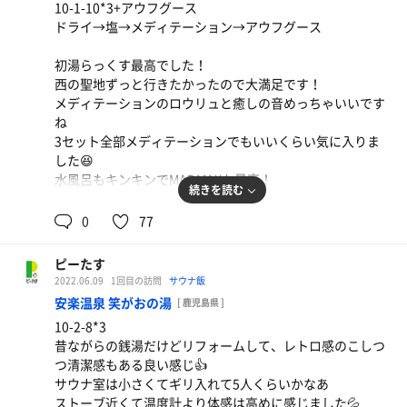
10-1-10*3+アウフグース
ドライ→塩→メディテーション→アウフグース
初湯らっくす最高でした！
西の聖地ずっと行きたかったので大満足です！
メディテーションのロウリュと癒しの音めっちゃいいです
ね
3セット全部メディテーションでもいいくらい気に入りま
した😆
水風呂もキンキンでMADMAXも最高！
続きを読む
3セット後のアウフグースは初心者にはアチアチでした🥵
0
77
次のリベンジでは1か2セット目にはさみたいです💦
ピーたす
湯らっくす絶対また来ます！
2022.06.09
1回目の訪問
サウナ飯
安楽温泉 笑がおの湯
[ 鹿児島県 ]
10-2-8*3
昔ながらの銭湯だけどリフォームして、レトロ感のこしつ
つ清潔感もある良い感じ👍
サウナ室は小さくてギリ入れて5人くらいかなあ
ストーブ近くて温度計より体感は高めに感じました💦