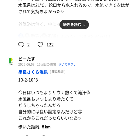
水風呂は21℃、蛇口から水入れるので、水流できて衣はが
されて気持ちよかった✨
外気浴は無く、中にイスが2脚
続きを読む
95℃
21℃
男
あがってからはお楽しみのさつま揚げとポカリ！
お風呂代とさつま揚げ+飲み物で600円！
2
122
コスパ良すぎでしょ！
四川麻婆豆腐定食
とても満喫できました～🤤
程よい辛さでボリューミー！美味しかったです！
ピーたす
2022.06.08
10回目の訪問
歩いてサウナ
串良さくら温泉
[ 鹿児島県 ]
10-2-10*3
今日はいつもよりサウナ熱くて滝汗💦
水風呂もいつもより冷たくて
どうしちゃったんだろ
自分的には良い設定なんだけど🤤
これからこれだったらいいなあ✨
5
歩いた距離
km