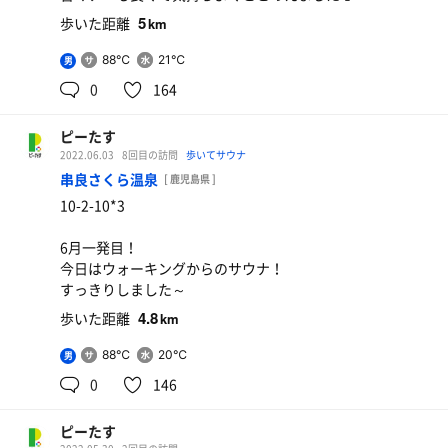
5
歩いた距離
km
88℃
21℃
男
0
164
ピーたす
2022.06.03
8回目の訪問
歩いてサウナ
串良さくら温泉
[ 鹿児島県 ]
10-2-10*3
6月一発目！
今日はウォーキングからのサウナ！
すっきりしました～
4.8
歩いた距離
km
88℃
20℃
男
0
146
ピーたす