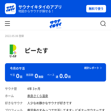
サウナイキタイのアプリ
無料で使う
地図からサウナが探せる！
2022.05.06 登録
ピーたす
統計レポート
今月のサ活
0
0
0.0
サ活
施設数
ペース
回
施設
週
回
サウナ歴
4年 3ヶ月
ホーム
串良さくら温泉
好きなサウナ
人少なめ静かなサウナが好きです
プロフィール
鹿児島のすみっコでサ活してます✨ ビギナーサウナーです