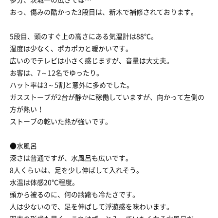
おっ、傷みの酷かった3段目は、新木で補修されております。
5段目、頭のすぐ上の高さにある気温計は88℃。
湿度は少なく、ポカポカと暖かいです。
広いのでテレビは小さく感じますが、音量は大丈夫。
お客は、7～12名でゆったり。
ハット率は3～5割と意外に多めでした。
ガスストーブが2台が静かに稼働していますが、向かって左側の
方が熱い！
ストーブの乾いた熱が強いです。
●水風呂
深さは普通ですが、水風呂も広いです。
8人くらいは、足を少し伸ばして入れそう。
水温は体感20℃程度。
頭から被るのに、何の躊躇も冷たさです。
人は少ないので、足を伸ばして浮遊感を味わいます。