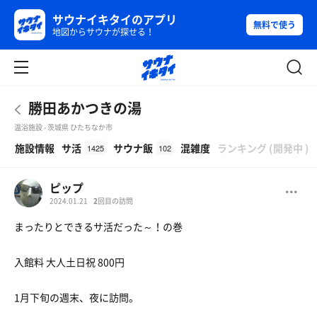
サウナイキタイのアプリ
無料で使う
地図からサウナが探せる！
勝田あかつきの湯
温浴施設 - 茨城県 ひたちなか市
β
施設情報
サ活
サウナ飯
混雑度
ランキング
(
開発中
)
1425
102
ピップ
2024.01.21
2
回目の訪問
まったりとできるサ活だった～！の巻
入館料 大人土日祝 800円
1月下旬の週末、夜に訪問。