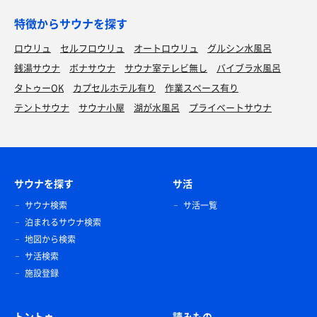
特徴からサウナを探す
ロウリュ
セルフロウリュ
オートロウリュ
グルシン水風呂
銭湯サウナ
ボナサウナ
サウナ室テレビ無し
バイブラ水風呂
タトゥーOK
カプセルホテル有り
作業スペース有り
テントサウナ
サウナ小屋
湖が水風呂
プライベートサウナ
サウナを探す
サ活
サウナ検索
サ活一覧
泊まれるサウナ検索
地図から検索
サ活検索
施設登録
トントゥ
読みもの