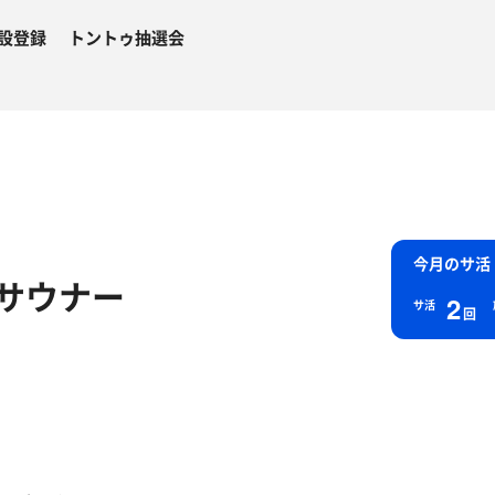
設登録
トントゥ抽選会
今月のサ活
身サウナー
2
サ活
回