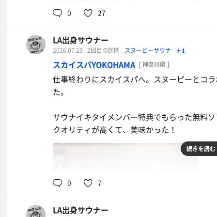
0
27
LA出身サウナー
2026.07.23
2回目の訪問
スヌーピーサウナ
＋1
スカイスパYOKOHAMA
[ 神奈川県 ]
仕事終わりにスカイスパへ。スヌーピーとコラ
た。
サウナイキタイメンバー特典でもらった無料ソ
クオリティが高くて、美味かった！
続きを読む
男
80℃,98℃
16℃
0
7
オリエンタルライス&黒カレー
カレーが真っ黒！
LA出身サウナー