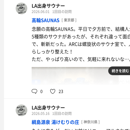
LA出身サウナー
2026.06.01
1回目の訪問
高輪SAUNAS
[ 東京都 ]
念願の高輪SAUNAS。平日で夕方前で、結構
5種類のサウナがあったが、それぞれ違って面白
で、斬新だった。ARCは螺旋状のサウナ室で
らしっかり整えた！
ただ、やっぱり高いので、気軽に来れないな…
続きを読む
男
90℃,90℃,80℃,80℃,90℃
20℃,1
0
23
チャーハン&餃子
町中華最高！
LA出身サウナー
2026.05.16
1回目の訪問
綱島源泉 湯けむりの庄
[ 神奈川県 ]