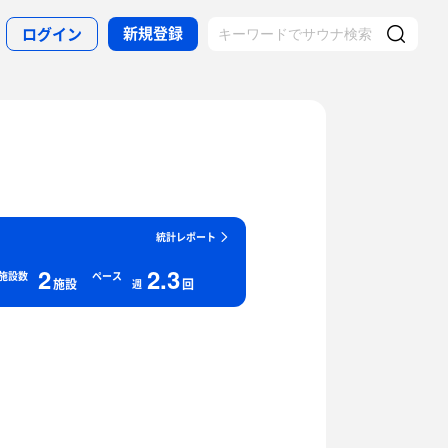
新規登録
ログイン
統計レポート
2
2.3
施設数
ペース
施設
回
週