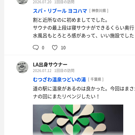
2026.07.20
1回目の訪問
水
スパ・リブール ヨコハマ
[ 神奈川県 ]
割と近所なのに初めましてでした。
サウナの最上段は寝サウナができるくらい奥行
水風呂もとろとろ感があって、いい施設でした
0
10
LA出身サウナー
2026.07.12
1回目の訪問
むつざわ温泉つどいの湯
[ 千葉県 ]
道の駅に温泉があるのは良かった。今回はまさ
ナの回にまたリベンジしたい！
ミニソフトクリーム(サウイキメンバー
ズで無料)
ミルク感があって、美味い！
水