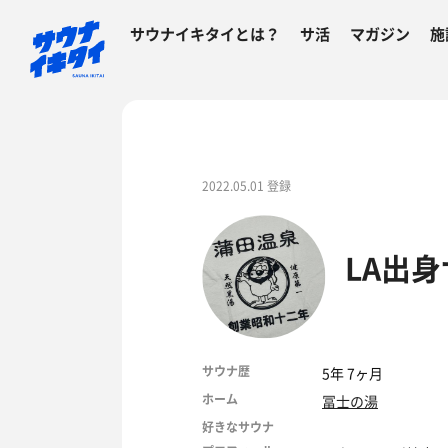
サウナイキタイとは？
サ活
マガジン
施
2022.05.01 登録
LA出
サウナ歴
5年 7ヶ月
ホーム
冨士の湯
好きなサウナ