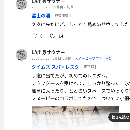
LA出身サウナー
水
2026.07.26
19回目の訪問
冨士の湯
[ 神奈川県 ]
久々に来たけど、しっかり熱めのサウナでした
0
14
LA出身サウナー
2026.07.25
1回目の訪問
スヌーピーサウナ
＋1
タイムズ スパ・レスタ
[ 東京都 ]
サ道に出てたが、初めてのレスタへ。
アウフグースを受けれて、しっかり整った！氷
スパイシーチキンカレーZ定食
風呂に入ったり、ととのいスペースでゆっくり
スパイスが効いた上で、辛さが控えめ
スヌーピーのコラボしてたので、ついでに小冊
なのでめっちゃ好みの味！
そば茶
続きを読む
男
100℃,90℃
16℃,16.7℃