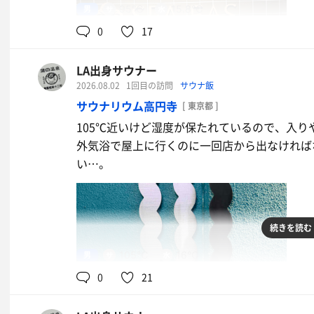
男
95℃
15.8℃
0
17
LA出身サウナー
2026.08.02
1回目の訪問
サウナ飯
サウナリウム高円寺
[ 東京都 ]
105℃近いけど湿度が保たれているので、入り
外気浴で屋上に行くのに一回店から出なければ
い…。
続きを読む
男
105℃
16℃
わんぱくセット
0
21
たんはやっぱ裏切らない。