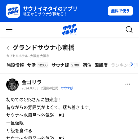
サウナイキタイのアプリ
無料で使う
地図からサウナが探せる！
グランドサウナ心斎橋
カプセルホテル - 大阪府 大阪市
β
施設情報
サ活
サウナ飯
宿泊
混雑度
ランキング
(
12338
2700
金ゴリラ
2024.03.03
2
回目の訪問
サウナ飯
初めてのGSSさんに初来店！
昔ながらの雰囲気がよくて、落ち着きます。
サウナ〜水風呂〜外気浴 ✖1
一旦仮眠
サ飯を食べる
サウナ〜水風呂〜外気浴 ✖3