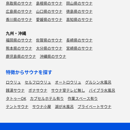
鳥取県のサウナ
島根県のサウナ
岡山県のサウナ
広島県のサウナ
山口県のサウナ
徳島県のサウナ
香川県のサウナ
愛媛県のサウナ
高知県のサウナ
九州・沖縄
福岡県のサウナ
佐賀県のサウナ
長崎県のサウナ
熊本県のサウナ
大分県のサウナ
宮崎県のサウナ
鹿児島県のサウナ
沖縄県のサウナ
特徴からサウナを探す
ロウリュ
セルフロウリュ
オートロウリュ
グルシン水風呂
銭湯サウナ
ボナサウナ
サウナ室テレビ無し
バイブラ水風呂
タトゥーOK
カプセルホテル有り
作業スペース有り
テントサウナ
サウナ小屋
湖が水風呂
プライベートサウナ