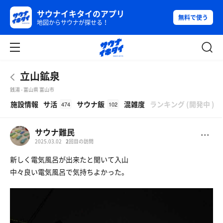
サウナイキタイのアプリ
無料で使う
地図からサウナが探せる！
立山鉱泉
銭湯 - 富山県 富山市
β
施設情報
サ活
サウナ飯
混雑度
ランキング
(
開発中
)
474
102
サウナ難民
2025.03.02
2
回目の訪問
新しく電気風呂が出来たと聞いて入山
中々良い電気風呂で気持ちよかった。