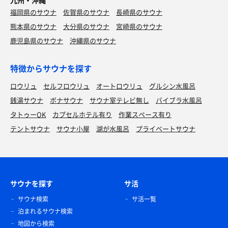
九州・沖縄
福岡県のサウナ
佐賀県のサウナ
長崎県のサウナ
熊本県のサウナ
大分県のサウナ
宮崎県のサウナ
鹿児島県のサウナ
沖縄県のサウナ
特徴からサウナを探す
ロウリュ
セルフロウリュ
オートロウリュ
グルシン水風呂
銭湯サウナ
ボナサウナ
サウナ室テレビ無し
バイブラ水風呂
タトゥーOK
カプセルホテル有り
作業スペース有り
テントサウナ
サウナ小屋
湖が水風呂
プライベートサウナ
サウナを探す
サ活
サウナ検索
サ活一覧
泊まれるサウナ検索
地図から検索