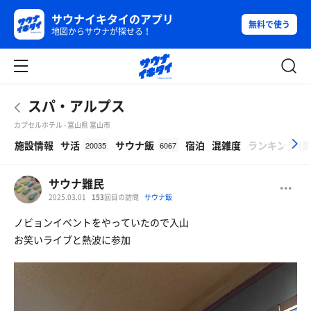
サウナイキタイのアプリ
無料で使う
地図からサウナが探せる！
スパ・アルプス
カプセルホテル - 富山県 富山市
β
施設情報
サ活
サウナ飯
宿泊
混雑度
ランキング
(
20035
6067
サウナ難民
2025.03.01
153
回目の訪問
サウナ飯
ノビョンイベントをやっていたので入山
お笑いライブと熱波に参加