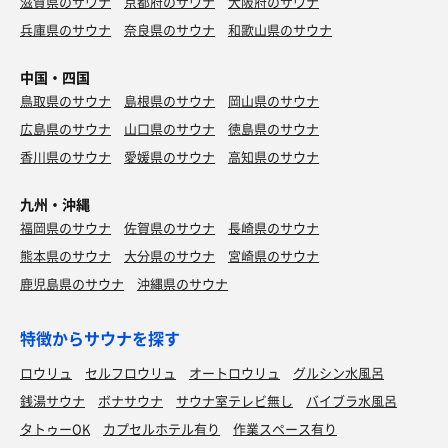
滋賀県のサウナ
京都府のサウナ
大阪府のサウナ
兵庫県のサウナ
奈良県のサウナ
和歌山県のサウナ
中国・四国
鳥取県のサウナ
島根県のサウナ
岡山県のサウナ
広島県のサウナ
山口県のサウナ
徳島県のサウナ
香川県のサウナ
愛媛県のサウナ
高知県のサウナ
九州・沖縄
福岡県のサウナ
佐賀県のサウナ
長崎県のサウナ
熊本県のサウナ
大分県のサウナ
宮崎県のサウナ
鹿児島県のサウナ
沖縄県のサウナ
特徴からサウナを探す
ロウリュ
セルフロウリュ
オートロウリュ
グルシン水風呂
銭湯サウナ
ボナサウナ
サウナ室テレビ無し
バイブラ水風呂
タトゥーOK
カプセルホテル有り
作業スペース有り