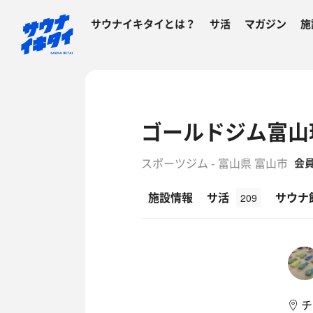
サウナイキタイとは？
サ活
マガジン
施
ゴールドジム富山
スポーツジム - 富山県 富山市
会
施設情報
サ活
サウナ
209
チ