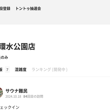
設登録
トントゥ抽選会
環水公園店
員のみ
β
飯
混雑度
ランキング
(
開発中
)
7
サウナ難民
2024.10.18
84
回目の訪問
ェックイン