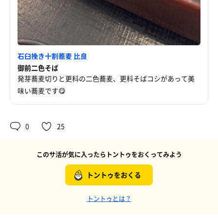
石臼挽き十割蕎麦 比良
御前二色そば
発芽蕎麦切りと更科の二色蕎麦、更科そばコシがあって美
味い蕎麦です😋
0
25
このサ活が気に入ったらトントゥをおくってみよう
トントゥをおくる
トントゥとは？