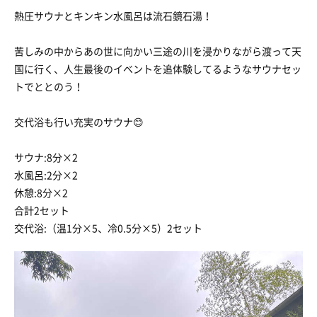
熱圧サウナとキンキン水風呂は流石鏡石湯！
苦しみの中からあの世に向かい三途の川を浸かりながら渡って天
国に行く、人生最後のイベントを追体験してるようなサウナセッ
トでととのう！
交代浴も行い充実のサウナ😊
サウナ:8分×2
水風呂:2分×2
休憩:8分×2
合計2セット
交代浴:（温1分×5、冷0.5分×5）2セット