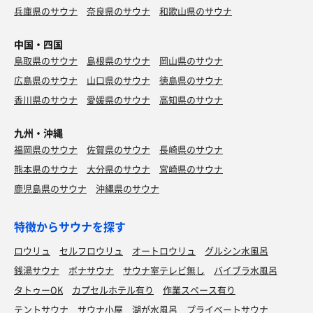
兵庫県のサウナ
奈良県のサウナ
和歌山県のサウナ
中国・四国
鳥取県のサウナ
島根県のサウナ
岡山県のサウナ
広島県のサウナ
山口県のサウナ
徳島県のサウナ
香川県のサウナ
愛媛県のサウナ
高知県のサウナ
九州・沖縄
福岡県のサウナ
佐賀県のサウナ
長崎県のサウナ
熊本県のサウナ
大分県のサウナ
宮崎県のサウナ
鹿児島県のサウナ
沖縄県のサウナ
特徴からサウナを探す
ロウリュ
セルフロウリュ
オートロウリュ
グルシン水風呂
銭湯サウナ
ボナサウナ
サウナ室テレビ無し
バイブラ水風呂
タトゥーOK
カプセルホテル有り
作業スペース有り
テントサウナ
サウナ小屋
湖が水風呂
プライベートサウナ