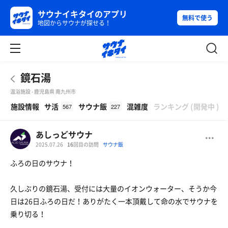
サウナイキタイのアプリ
無料で使う
地図からサウナが探せる！
鏡石湯
温浴施設 - 鹿児島県 南九州市
β
施設情報
サ活
サウナ飯
混雑度
ランキング
(
開発中
)
567
227
あしっどサウナ
2025.07.26
16
回目の訪問
サウナ飯
ふろの日のサウナ！
久しぶりの鏡石湯、受付には大量のイオンウォーター、そうか今
日は26日ふろの日だ！ありがたく一本頂戴して命の水でサウナを
乗り切る！