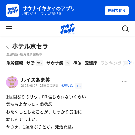
サウナイキタイのアプリ
無料で使う
地図からサウナが探せる！
ホテル京セラ
温浴施設 - 鹿児島県 霧島市
β
施設情報
サ活
サウナ飯
宿泊
混雑度
ランキング
(
開発
217
33
ルイスあま美
2024.08.07
24
回目の訪問
水曜サ活
＋1
1週間ぶりのサウナ🧖‍♀️ 信じられないくらい
気持ちよかった…🫠🫠🫠
わたくしとしたことが、しっかり労働に
勤しんでしまい。
サウナ、1週間ぶりとか。死活問題。