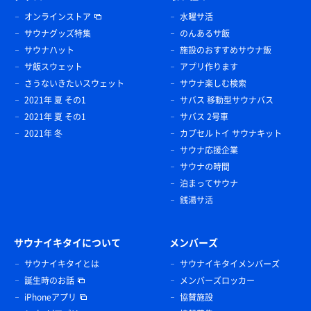
オンラインストア
水曜サ活
サウナグッズ特集
のんあるサ飯
サウナハット
施設のおすすめサウナ飯
サ飯スウェット
アプリ作ります
さうないきたいスウェット
サウナ楽しむ検索
2021年 夏 その1
サバス 移動型サウナバス
2021年 夏 その1
サバス 2号車
2021年 冬
カプセルトイ サウナキット
サウナ応援企業
サウナの時間
泊まってサウナ
銭湯サ活
サウナイキタイについて
メンバーズ
サウナイキタイとは
サウナイキタイメンバーズ
誕生時のお話
メンバーズロッカー
iPhoneアプリ
協賛施設