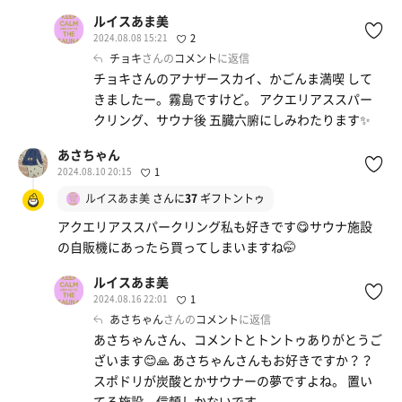
ルイスあま美
2024.08.08 15:21
2
チョキ
さんの
コメント
に返信
チョキさんのアナザースカイ、かごんま満喫 して
きましたー。霧島ですけど。 アクエリアススパー
クリング、サウナ後 五臓六腑にしみわたります✨
あさちゃん
2024.08.10 20:15
1
ルイスあま美
さんに
37
ギフトントゥ
アクエリアススパークリング私も好きです😋サウナ施設
の自販機にあったら買ってしまいますね🤭
ルイスあま美
2024.08.16 22:01
1
あさちゃん
さんの
コメント
に返信
あさちゃんさん、コメントとトントゥありがとうご
ざいます😊🙏 あさちゃんさんもお好きですか？？
スポドリが炭酸とかサウナーの夢ですよね。 置い
てる施設、信頼しかないです。