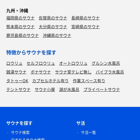
九州・沖縄
福岡県のサウナ
佐賀県のサウナ
長崎県のサウナ
熊本県のサウナ
大分県のサウナ
宮崎県のサウナ
鹿児島県のサウナ
沖縄県のサウナ
特徴からサウナを探す
ロウリュ
セルフロウリュ
オートロウリュ
グルシン水風呂
銭湯サウナ
ボナサウナ
サウナ室テレビ無し
バイブラ水風呂
タトゥーOK
カプセルホテル有り
作業スペース有り
テントサウナ
サウナ小屋
湖が水風呂
プライベートサウナ
サウナを探す
サ活
サウナ検索
サ活一覧
泊まれるサウナ検索