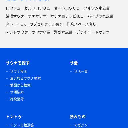
ロウリュ
セルフロウリュ
オートロウリュ
グルシン水風呂
銭湯サウナ
ボナサウナ
サウナ室テレビ無し
バイブラ水風呂
タトゥーOK
カプセルホテル有り
作業スペース有り
テントサウナ
サウナ小屋
湖が水風呂
プライベートサウナ
サウナを探す
サ活
サウナ検索
サ活一覧
泊まれるサウナ検索
地図から検索
サ活検索
施設登録
トントゥ
読みもの
トントゥ抽選会
マガジン