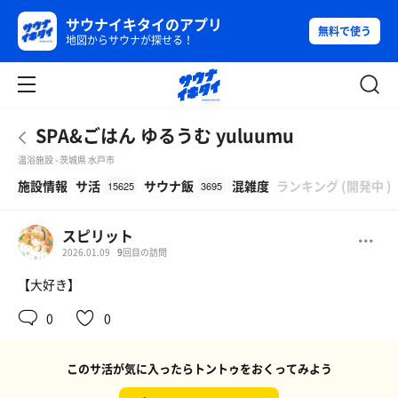
サウナイキタイのアプリ
無料で使う
地図からサウナが探せる！
SPA&ごはん ゆるうむ yuluumu
温浴施設 - 茨城県 水戸市
β
施設情報
サ活
サウナ飯
混雑度
ランキング
(
開発中
)
15625
3695
スピリット
2026.01.09
9
回目の訪問
【大好き】
0
0
このサ活が気に入ったらトントゥをおくってみよう