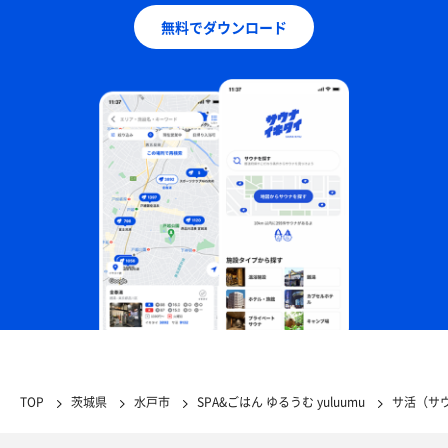
無料でダウンロード
TOP
茨城県
水戸市
SPA&ごはん ゆるうむ yuluumu
サ活（サ