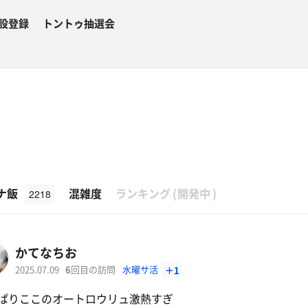
設登録
トントゥ抽選会
β
ナ飯
混雑度
ランキング
(
開発中
)
2218
かてなちお
2025.07.09
6
回目の訪問
水曜サ活
＋1
ぱりここのオートロウリュ激熱すぎ