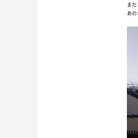
まだ
あの