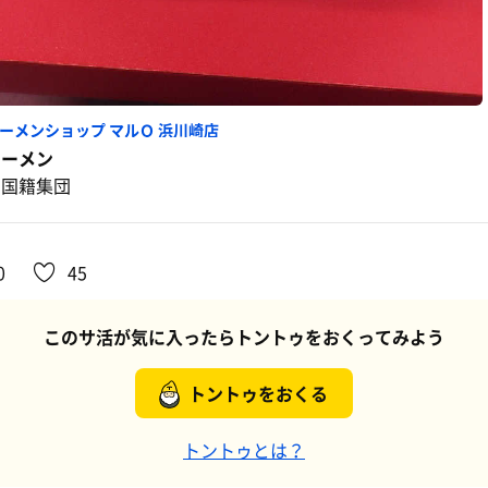
ーメンショップ マルＱ 浜川崎店
ラーメン
多国籍集団
0
45
このサ活が気に入ったらトントゥをおくってみよう
トントゥをおくる
トントゥとは？