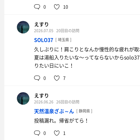
0
10
えすり
2026.07.05
20回目の訪問
SOLO37
[ 埼玉県 ]
久しぶりに！肩こりとなんか慢性的な疲れが取
夏は湯船入りたいな〜ってならないからsolo
りたい日にいこ！
0
7
えすり
2026.06.26
26回目の訪問
天然温泉ざぶ～ん
[ 静岡県 ]
投稿漏れ。帰省がてら！
0
1