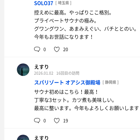
SOLO37
[ 埼玉県 ]
控えめに最高。やっぱりここ格別。
プライベートサウナの極み。
グワングワン、あまみえぐい、バチととのい。
今年もお世話になります！
0
20
えすり
2026.01.02
16回目の訪問
スパリゾート オアシス御殿場
[ 静岡県 ]
サウナ初めはこちら！最高！
丁寧な3セット。カツ煮も美味しい。
最高に整います。今年もよろしくお願いします
0
19
えすり