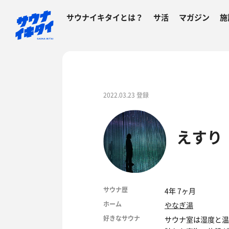
サウナイキタイとは？
サ活
マガジン
施
2022.03.23 登録
えすり
サウナ歴
4年 7ヶ月
ホーム
やなぎ湯
好きなサウナ
サウナ室は湿度と温