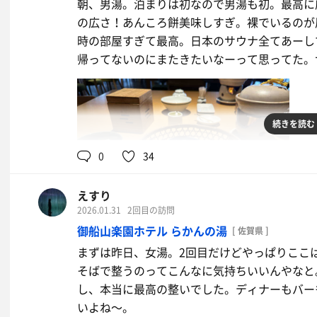
朝、男湯。泊まりは初なので男湯も初。最高に
の広さ！あんころ餅美味しすぎ。裸でいるのが
時の部屋すぎて最高。日本のサウナ全てあーし
帰ってないのにまたきたいなーって思ってた。
続きを読む
0
34
えすり
2026.01.31
2回目の訪問
御船山楽園ホテル らかんの湯
[ 佐賀県 ]
まずは昨日、女湯。2回目だけどやっぱりここ
そばで整うのってこんなに気持ちいいんやなと
し、本当に最高の整いでした。ディナーもバー
いよね〜。