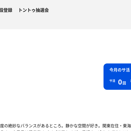
設登録
トントゥ抽選会
今月のサ活
0
サ活
回
度の絶妙なバランスがあるところ。静かな空間が好き。関東在住・東海