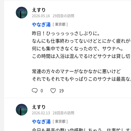
えすり
2026.05.16
29回目の訪問
やなぎ湯
[ 東京都 ]
昨日！ひっっっっっさしぶりに。
なんにも仕事終わってないけどとにかく疲れが
何にも集中できなくなったので、サウナへ。
この時間は入浴は混んでるけどサウナは貸し切り🧖
常連の方々のマナーがなかなかに悪いけど
それでもそれでもやっぱりこのサウナは最高な
0
19
えすり
2026.02.13
28回目の訪問
やなぎ湯
[ 東京都 ]
今日も最高の整い🥹感動しちゃう。仕事忙し