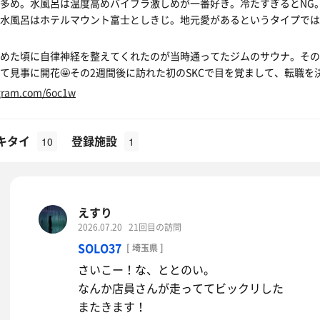
多め。水風呂は温度高めバイブラ激しめが一番好き。冷たすぎるとNG
水風呂はホテルマウント富士としきじ。地元愛があるというタイプでは
めた頃に自律神経を整えてくれたのが当時通ってたジムのサウナ。その
て見事に開花🤩その2週間後に訪れた初のSKCで目を覚まして、転職
agram.com/6oc1w
キタイ
登録施設
10
1
えすり
2026.07.20
21回目の訪問
SOLO37
[ 埼玉県 ]
さいこー！な、ととのい。
なんか店員さんが走っててビックリした
またきます！