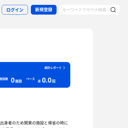
新規登録
ログイン
統計レポート
0
0.0
施設数
ペース
施設
回
週
出身者のため関東の施設と帰省の時に