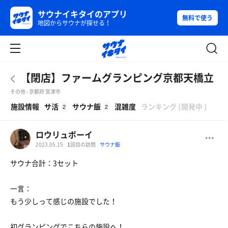
サウナイキタイのアプリ
無料で使う
地図からサウナが探せる！
【閉店】ファームグランピング京都天橋立
その他 - 京都府 宮津市
β
施設情報
サ活
サウナ飯
混雑度
ランキング
(
開発中
)
2
2
ロウリュボーイ
2023.05.15
1
回目の訪問
サウナ飯
サウナ合計：3セット
一言：
もう少しって感じの施設でした！
初グランピングでこちらの施設へ！