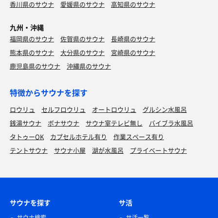
香川県のサウナ
愛媛県のサウナ
高知県のサウナ
九州・沖縄
福岡県のサウナ
佐賀県のサウナ
長崎県のサウナ
熊本県のサウナ
大分県のサウナ
宮崎県のサウナ
鹿児島県のサウナ
沖縄県のサウナ
特徴からサウナを探す
ロウリュ
セルフロウリュ
オートロウリュ
グルシン水風呂
銭湯サウナ
ボナサウナ
サウナ室テレビ無し
バイブラ水風呂
タトゥーOK
カプセルホテル有り
作業スペース有り
テントサウナ
サウナ小屋
湖が水風呂
プライベートサウナ
サウナを探す
サ活
サウナ検索
サ活一覧