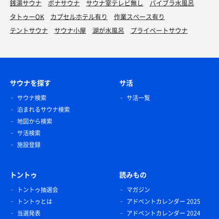
銭湯サウナ
ボナサウナ
サウナ室テレビ無し
バイブラ水風呂
タトゥーOK
カプセルホテル有り
作業スペース有り
テントサウナ
サウナ小屋
湖が水風呂
プライベートサウナ
サウナを探す
サ活
サウナ検索
サ活一覧
泊まれるサウナ検索
地図から検索
サ活検索
施設登録
トントゥ
読みもの
トントゥ抽選会
マガジン
トントゥとは
アドベントカレンダー 2025
当選発表
アドベントカレンダー 2024