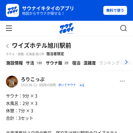
サウナイキタイのアプリ
無料で使う
地図からサウナが探せる！
ワイズホテル旭川駅前
宿泊者限定
ホテル・旅館 - 北海道 旭川市
β
施設情報
サ活
サウナ飯
宿泊
混雑度
ランキング
(
開発
130
25
ろりこっぷ
2022.06.13
1
回目の訪問
歩いてサウナ
＋1
サウナ：9分 × 3
水風呂：2分 × 3
休憩：7分 × 3
合計：3セット
北海道旅行３日目の昨日、宿泊先は旭川駅前のワイズホテル。