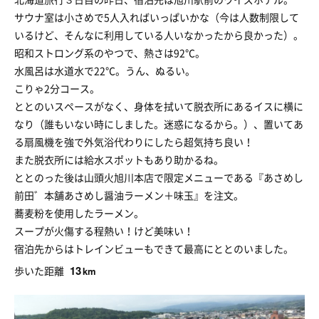
サウナ室は小さめで5人入ればいっぱいかな（今は人数制限して
いるけど、そんなに利用している人いなかったから良かった）。
昭和ストロング系のやつで、熱さは92℃。
水風呂は水道水で22℃。うん、ぬるい。
こりゃ2分コース。
ととのいスペースがなく、身体を拭いて脱衣所にあるイスに横に
なり（誰もいない時にしました。迷惑になるから。）、置いてあ
る扇風機を強で外気浴代わりにしたら超気持ち良い！
また脱衣所には給水スポットもあり助かるね。
ととのった後は山頭火旭川本店で限定メニューである『あさめし
前田゛本舗あさめし醤油ラーメン＋味玉』を注文。
蕎麦粉を使用したラーメン。
スープが火傷する程熱い！けど美味い！
宿泊先からはトレインビューもできて最高にととのいました。
13
歩いた距離
km