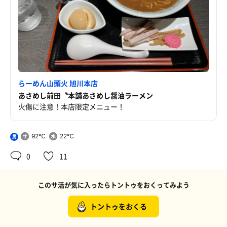
らーめん山頭火 旭川本店
あさめし前田〝本舗あさめし醤油ラーメン
火傷に注意！本店限定メニュー！
92℃
22℃
男
0
11
このサ活が気に入ったらトントゥをおくってみよう
トントゥをおくる