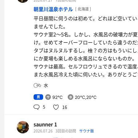
2026.07.27
7回目の訪問
ありがとうございました。秩父別温泉ちっぷ・
朝里川温泉ホテル
[ 北海道 ]
平日昼間に伺うのは初めて。どれほど空いてい
焼き鳥
ませんでした。
美味しゅうございました。
サウナ室2〜5名。しかし、水風呂の破壊力が
生ビール
け。せめてオーバーフローしていたら違うのだ
タブはヌルヌルするし。檜？の方はもういにし
生ビール
にか夏場も楽しめる水風呂にならないものか。
サウナは最高。セルフロウリュできるので温度
また水風呂冷えた頃に伺いたい。ありがとうご
水
男
92℃
20℃,20℃
5
16
saunner 1
2026.07.26
3回目の訪問
サウナ飯