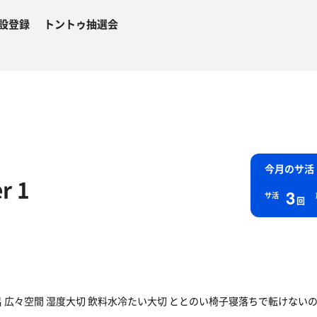
設登録
トントゥ抽選会
今月のサ活
r 1
3
サ活
回
呂 広々空間 湿度大切 飲料水冷たい大切 ととのい椅子寝落ちで転けない