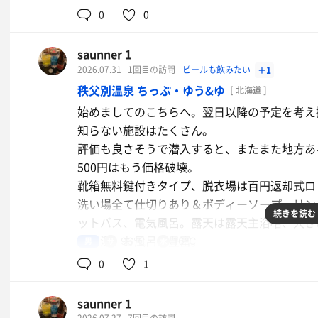
うんうん、サウナは記憶通り。熱めで湿度もそ
0
0
残念だが、また来てしまうんだろうな〜と思い
なるでしょう。知らんけど…
saunner 1
2026.07.31
1回目の訪問
ビールも飲みたい
＋1
ノンアルコールビール
秩父別温泉 ちっぷ・ゆう&ゆ
[ 北海道 ]
始めましてのこちらへ。翌日以降の予定を考え
知らない施設はたくさん。
評価も良さそうで潜入すると、またまた地方あ
500円はもう価格破壊。
靴箱無料鍵付きタイプ、脱衣場は百円返却式ロ
洗い場全て仕切りあり＆ボディーソープ、リン
続きを読む
ットバス、電気風呂。露天は露天主浴槽、大き
クの湯。お風呂も豊富。
男
96℃
16℃
サウナ室は3段仕様で最上段は温度計100℃ほ
0
1
なので、確かに100℃近く感じる。
雨で露天は外気浴、露天はそこそこしか堪能で
saunner 1
す。