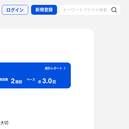
新規登録
ログイン
統計レポート
2
3.0
施設数
ペース
施設
回
週
の大切