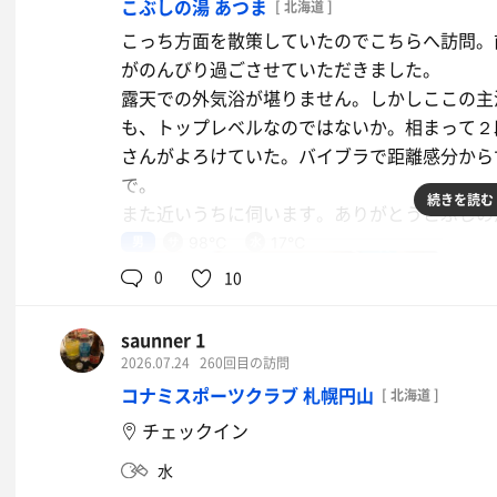
こぶしの湯 あつま
[ 北海道 ]
こっち方面を散策していたのでこちらへ訪問。
がのんびり過ごさせていただきました。
露天での外気浴が堪りません。しかしここの主
も、トップレベルなのではないか。相まって２
さんがよろけていた。バイブラで距離感分から
で。
続きを読む
また近いうちに伺います。ありがとうこぶしの
男
98℃
17℃
0
10
saunner 1
2026.07.24
260回目の訪問
コナミスポーツクラブ 札幌円山
[ 北海道 ]
チェックイン
水