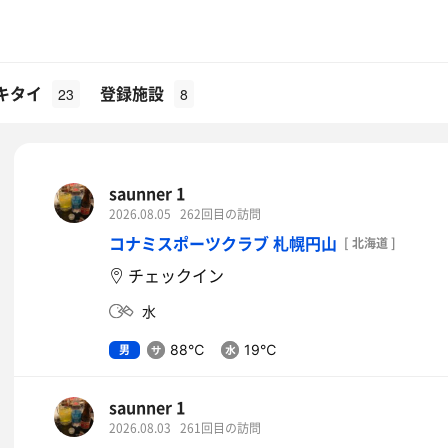
キタイ
登録施設
23
8
saunner 1
2026.08.05
262回目の訪問
コナミスポーツクラブ 札幌円山
[ 北海道 ]
チェックイン
水
男
88℃
19℃
saunner 1
2026.08.03
261回目の訪問