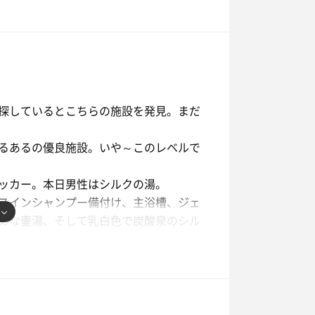
こそこ。水風呂とのバランスが悪いのが
ます。きっと気温が下がれば水も冷たく
探しているとこちらの施設を発見。まだ
るあるの優良施設。いや～このレベルで
ッカー。本日男性はシルクの湯。
スインシャンプー備付け、主浴槽、ジェ
めな壷湯、そして乳白色で炭酸泉のシル
ど、温度計の高さと最上段が同じくらい
きなかったが今度はゆっくりまた伺いま