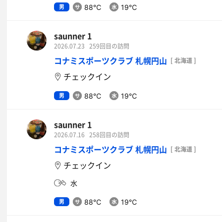
豚せいろそば（大盛）
男
88℃
19℃
美味。
saunner 1
水
2026.07.23
259回目の訪問
コナミスポーツクラブ 札幌円山
[ 北海道 ]
チェックイン
男
88℃
19℃
saunner 1
2026.07.16
258回目の訪問
コナミスポーツクラブ 札幌円山
[ 北海道 ]
チェックイン
水
男
88℃
19℃