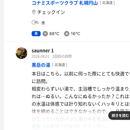
コナミスポーツクラブ 札幌円山
[ 北海道 ]
チェックイン
水
男
88℃
16℃
saunner 1
2026.08.01
2回目の訪問
黒岳の湯
[ 北海道 ]
本日はこちら。以前に伺った際にとても快適で
に訪問。
相変わらずいい湯で、主浴槽でしっかり温まり
れは…ぬるい。こんなにぬるかったか？これは
の水温は体感では計り知れないくハッキリとは
体を締めることはできなかったので、一旦露天
続きを読む
ひたっていたがパッと湯の中を見ると黒い物が
いつつ水風呂で体を流しサウナ室へ。
男
90℃
22℃