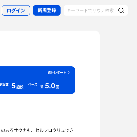
新規登録
ログイン
統計レポート
5
5.0
施設数
ペース
施設
回
週
ュのあるサウナも、セルフロウリュでき