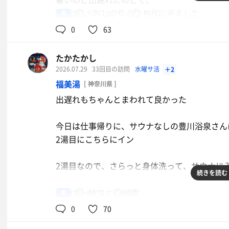
上段は、足元が水浸しになりやすいのが気にな
エール感があって、飲みやすい。オル
で当選したビールがケースで届いてました。
4月以来、久しぶりのこちらに来ました
男
52℃,95℃
15℃
ニ活もこなして、風呂上がりも満足
ビール党には嬉しいプレゼント😆👍
0
63
よもぎ塩サウナは、よもぎが蒸してあって、
ありがとう、引続きよろしくお願いします
駐車場は、建物側は混んでいた
香りも良くて実力派だね
水
屋外は暑くて避けたけど、余力はあった
たかたかし
他の施設も、スチームサウナは、みんなこれに
うな重、お疲れ様セット、サラダ、ソ
今日も、ありがとうございました
2026.07.29
33回目の訪問
水曜サ活
＋2
フトクリーム
キングサウナは95度
福美湯
[ 神奈川県 ]
水風呂15.6度、奥では水が注ぎ込まれて、
色々頂き、腹パンです。鰻の特上は入
熱波の日だったようですが、時間合わずに残念
なかなかイイね
出遅れもちゃんとまわれて良かった
らないね🤣
毎時のロウリュも受けました。
いつもの週末のスタッフさんよりも、あっさり
休憩は、露天風呂エリアの椅子
今日は仕事帰りに、サウナなしの豊川浴泉さん
生ビール
席も空いていて、快適でした
丁度日陰になって、風もあって最高🤤
2湯目にこちらにイン
平日はイイね
後、加水側の湯船が、涼流のイベントで、
水
冷たくて、この寝湯も良かった😪
2湯目なので、さらっと身体洗って、サウナに
スチームサウナは、お気に入りの席に座り、
続きを読む
フィーバーも受け、水もかけてと堪能
お風呂は、露天風呂かけ流し側と、
ロッキーサウナは84度
男
84℃
16℃
木曜日だけ、塩も置かれるらしい
内湯の変わり湯、炭酸泉、ジェット各種等も堪
湿度が高いので、しっかりと発汗します
0
70
同室ははじめ5人と多めも、後半は2人程度と
水風呂15度、かすかにハッカかな