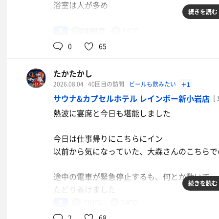
浴室は人が多め
続きを読む
サウナは108度
男
106℃
14℃
セルフロウリュもキメて、高校野球見ながらア
0
65
数人〜満室と波があった
たかたかし
第2サウナは少しだけ入った
2026.08.04
40回目の訪問
ビールも飲みたい
＋1
サウナ&カプセルホテル レインボー新小岩店
[
水風呂16度
熱波に宴席と今日も堪能しました
追加で注がれる水は温かった
水温管理も大変だね
今日は仕事帰りにこちらにイン
以前から気になっていた、大森さんのこちらで
外気浴の休憩は、風も吹いてくらくらにキマりま
北欧はいつも良い風が吹いて、最高だね😆
途中の電車が緊急停止するも、何とか動いて
続きを読む
たどり着けました
トゴールとアツ湯に入って終了
男
110℃
14℃
ミストサウナから、熱波に参加
2
68