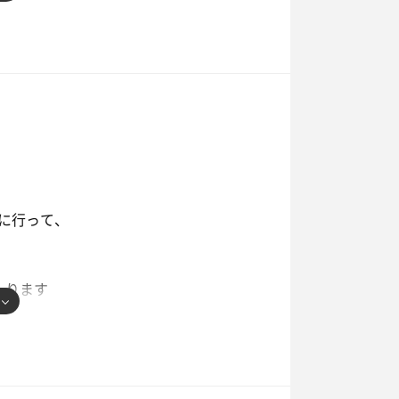
ったかな
なれば良いのになぁ😆
していたかな
に行って、
入ります
能しました
空いてきました