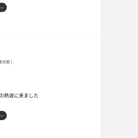
ツいサウナを堪能
 東京都 ]
の熱波に来ました
した🍃🤤