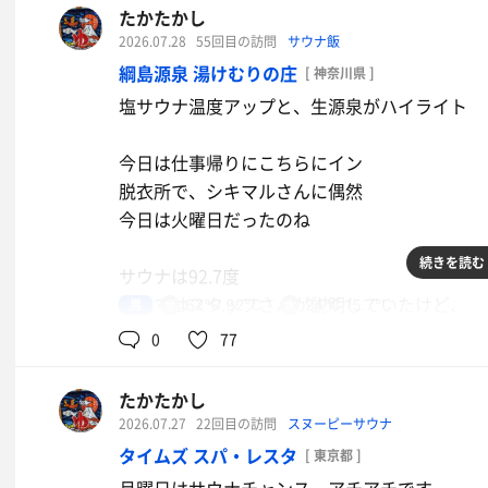
夕方近くなって、段々と混んできたので撤収
久しぶりに1段目奥のストーブ横席に座りまし
たかたかし
いつも安定で嬉しいね
食堂でビールなどを頂きました
ここは冷気も入らず、隠れた穴場ではないかと
2026.07.28
55回目の訪問
サウナ飯
当初は銭湯にハシゴの計画も、
綱島源泉 湯けむりの庄
[ 神奈川県 ]
休憩は、寝湯です
時間なくなって水分補給の時間になりました
水風呂16度
外の椅子は、大混雑だったけど、タイミング良
塩サウナ温度アップと、生源泉がハイライト
あの注文機は面倒だな
安定の気持ち良さですね
空いたところに潜り込み。
風はないけれども、寝落ちする気持ち良さ
今日は仕事帰りにこちらにイン
帰りは、相模原駅まで歩いて帰りました
休憩は脱衣所のベンチです
脱衣所で、シキマルさんに偶然
住宅街は下り坂で助かった
風はないけど、団扇でパタパタ
露天風呂は、シルク風呂が実母散の薬湯になっ
今日は火曜日だったのね
行きに坂は厳しいね
そよ風が気持ちイイね🤤
温度も温めで長く入れて良かった
続きを読む
壺湯に露天風呂、炭酸泉、不感湯等も一通りこ
サウナは92.7度
今日も、ありがとうございました
今日は、じっこうの薬湯と、岩盤泉を中心に、
アロマはスタッフさんが説明していたけど、
男
62℃,92℃
24℃,15.7℃
温冷交代浴もこなして、ぽかぽかになりました
ビールのハッピーアワーやっていたけど、
良く聞き取れず🥲
0
77
車なので見送り残念、またの機会に😆
セルフロウリュしてアチアチ🔥
風呂上がりにはビールを頂き、
いつものかき氷🍧を頂きました
入口側の石がいい音しますね
たかたかし
駅前のラーメンは見送って帰宅しました
珈琲ゼリーがメニューに増えていた？
2026.07.27
22回目の訪問
スヌーピーサウナ
次回は試したいものだ
塩サウナは62.5度
タイムズ スパ・レスタ
[ 東京都 ]
今日の1湯目は、
いつもより温度で、ALも3回受けてと