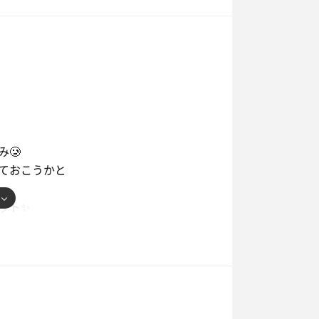
ど
に
した
🥲
ておこうかと
ット✨
り、
別世界ですね