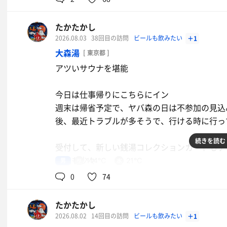
食堂も、空いていて、待ちなく入れました
バディはフラゲ田中さん
のんびり食事もして、良いサ活ができました
適度な人数で、2段目はしっかりとアツい
たかたかし
アロマはラムネではない何か
2026.08.03
38回目の訪問
ビールも飲みたい
＋1
今日も、ありがとうございました
大森さんが座って、田中さんと掛け合いするけ
大森湯
[ 東京都 ]
お互いにズレていて楽しいひと時
アツいサウナを堪能
もちろん、アツい風もいっぱい受けてフラフラ
今日は仕事帰りにこちらにイン
水風呂からの椅子休憩で、くらくらにキマりま
週末は帰省予定で、ヤバ森の日は不参加の見込み
後、最近トラブルが多そうで、行ける時に行っ
大森さん、田中さんありがとうございました
続きを読む
受付して、新しい銭湯コレクションカードもゲ
ミスト、フクロウ、高温サウナともう1周まわ
募金も少々
男
114℃
21℃
44度のアツ目の檜風呂に入って終了
0
74
浴室に入って、人はパラパラ
宴席にも参加して、ラムネくじ引いて、
たかたかし
ビール等もゲットして、アレなトークもと、
サウナは114度、やっぱりアツい
2026.08.02
14回目の訪問
ビールも飲みたい
＋1
楽しみました
昨日のサウナは106度と、約10度違うと全く