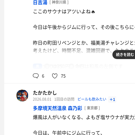
日吉湯
[ 神奈川県 ]
上段はアツ痛くて、下段に退避
今日もありがとうございました
ここのサウナはアツいよね🔥
こちらが丁度良いかも🦆
今日は午後からジムに行って、その後こちらに
水風呂21度
生姜焼き
昨日の町田リベンジとか、福美湯チャレンジと
休憩は、薬湯脇の椅子で水掛けつつと、
他に揚げナスを頂きました。選ぶのも
考えたけど、時間不足、混雑回避で、久々のこ
脱衣所の椅子で扇風機の風を受けつつ
続きを読む
楽しいね
空調も効いていて、気持ちイイね🍃🤤
サウナ代は350円、今日は和風の左側です
男
106℃
24℃
瓶ビール
6
75
じっこうの薬湯のアツ湯は43度と穏やか
脱衣所や浴室は混雑
ボディジェットは、何度も受けたい傑作ですね
とはいえ、何とかなるのがこちらの良いところ
たかたかし
水
2026.08.01
1回目の訪問
ビールも飲みたい
＋1
風呂上がりには、ビール頂きつつ、オルニ活も
サウナは106度
多摩境天然温泉 森乃彩
[ 東京都 ]
人は貸切〜9人と、波が激しい
今日もありがとうございました
爆風は人がいなくなる、よもぎ塩サウナが実力
漠然と温度高めと思っていたけど、
人の出入りに負けずにしっかりとアツくて発汗
今日は、午前中にジムに行って、