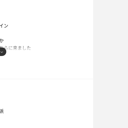
イン
か
ちらに来ました
✨
堪能しました
派