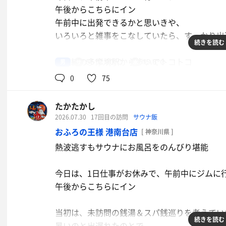
午後からこちらにイン
水風呂24度
午前中に出発できるかと思いきや、
この時期はこの温度で長めに入って冷却するの
いろいろと雑事をこなしていたら、すっかり出
続きを読む
休憩は、露天風呂脇のベンチ
京王線の多摩境駅から歩いてトコトコ
男
55℃,90℃
15.6℃
和風側は、席数が少なめで、座り方であふれる
陽射しが強くて、すっかり汗まみれ
0
75
今日は平和だった
夕方で陽射しも落ち着いて、風が気持ちイイね🍃
立派な門構えに、広い駐車場から入館すると、
たかたかし
中は意外にコンパクト
2026.07.30
17回目の訪問
サウナ飯
露天風呂は温泉で、一度に楽しめるのと、
郊外のスパ銭はこんな感じかな？
おふろの王様 港南台店
[ 神奈川県 ]
打たせ湯が和風のポイント
その他、電気風呂やジェットなどもこなして終
熱波逃すもサウナにお風呂をのんびり堪能
浴室は人が多めです
身体洗って、サウナに入る
待ち時間使い切ったので、マウンテンデュー頂
今日は、1日仕事がお休みで、午前中にジムに
温度は90度
10月からこちらの訪問も増えるのかな？
午後からこちらにイン
穏やかなサウナも、20分ごとの爆風はキツイ
上から埋まる座席も、ロウリュが終わる頃には上
帰宅したら、
当初は、未訪問の銭湯＆スパ銭巡りを考えてい
一杯だ
続きを読む
缶ビール
サウナイキタイ×一番搾り糖質0コラボイベン
暑いのと出遅れたのとで、