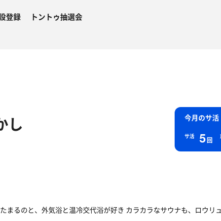
設登録
トントゥ抽選会
かし
今月のサ活
5
サ活
回
たまるのと、外気浴と温冷交代浴が好き カラカラなサウナも、ロウリ