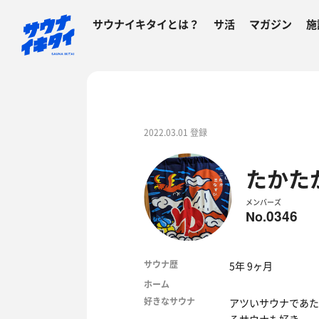
サウナイキタイとは？
サ活
マガジン
施
2022.03.01 登録
たかた
メンバーズ
0346
No.
サウナ歴
5年 9ヶ月
ホーム
好きなサウナ
アツいサウナであた