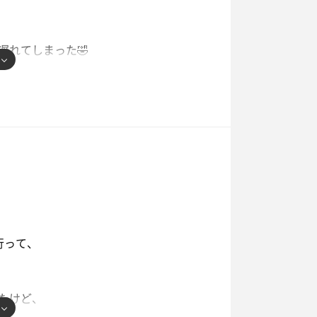
もイイね
遅れてしまった🤣
こともあるけど、
🤤
了
いて退館しました
行って、
2段が無人に🤣下2段で受けるのが精
たけど、
ト