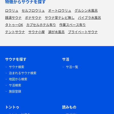
特徴からサウナを探す
ロウリュ
セルフロウリュ
オートロウリュ
グルシン水風呂
銭湯サウナ
ボナサウナ
サウナ室テレビ無し
バイブラ水風呂
タトゥーOK
カプセルホテル有り
作業スペース有り
テントサウナ
サウナ小屋
湖が水風呂
プライベートサウナ
サウナを探す
サ活
サウナ検索
サ活一覧
泊まれるサウナ検索
地図から検索
サ活検索
施設登録
トントゥ
読みもの