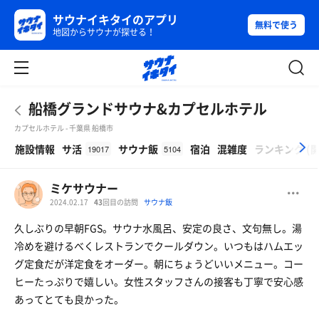
サウナイキタイのアプリ
無料で使う
地図からサウナが探せる！
船橋グランドサウナ&カプセルホテル
カプセルホテル - 千葉県 船橋市
β
施設情報
サ活
サウナ飯
宿泊
混雑度
ランキング
(
19017
5104
ミケサウナー
2024.02.17
43
回目の訪問
サウナ飯
久しぶりの早朝FGS。サウナ水風呂、安定の良さ、文句無し。湯
冷めを避けるべくレストランでクールダウン。いつもはハムエッ
グ定食だが洋定食をオーダー。朝にちょうどいいメニュー。コー
ヒーたっぷりで嬉しい。女性スタッフさんの接客も丁寧で安心感
あってとても良かった。