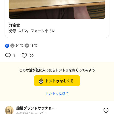
洋定食
分厚いパン。フォーク小さめ
94℃
18℃
男
1
22
このサ活が気に入ったらトントゥをおくってみよう
トントゥをおくる
トントゥとは？
船橋グランドサウナ＆カプセルホテル
2024.02.17 11:19
0