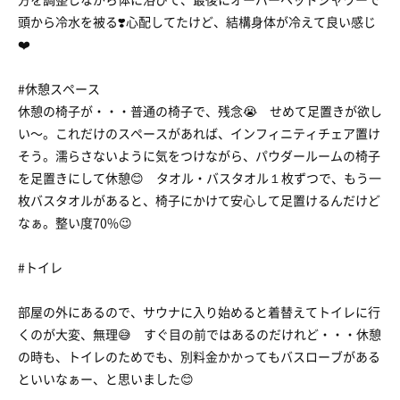
頭から冷水を被る❣️心配してたけど、結構身体が冷えて良い感じ
❤️
#休憩スペース
休憩の椅子が・・・普通の椅子で、残念😭 せめて足置きが欲し
い〜。これだけのスペースがあれば、インフィニティチェア置け
そう。濡らさないように気をつけながら、パウダールームの椅子
を足置きにして休憩😊 タオル・バスタオル１枚ずつで、もう一
枚バスタオルがあると、椅子にかけて安心して足置けるんだけど
なぁ。整い度70%😉
#トイレ
部屋の外にあるので、サウナに入り始めると着替えてトイレに行
くのが大変、無理😅 すぐ目の前ではあるのだけれど・・・休憩
の時も、トイレのためでも、別料金かかってもバスローブがある
といいなぁー、と思いました😊