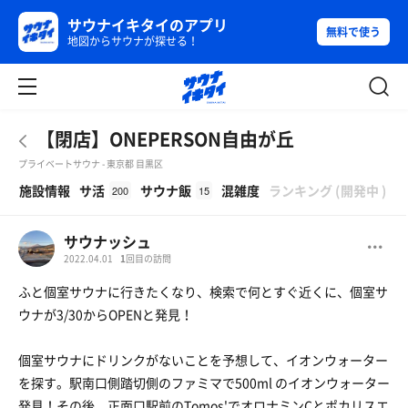
サウナイキタイのアプリ
無料で使う
地図からサウナが探せる！
【閉店】ONEPERSON自由が丘
プライベートサウナ - 東京都 目黒区
β
施設情報
サ活
サウナ飯
混雑度
ランキング
(
開発中
)
200
15
サウナッシュ
2022.04.01
1
回目の訪問
ふと個室サウナに行きたくなり、検索で何とすぐ近くに、個室サ
ウナが3/30からOPENと発見！
個室サウナにドリンクがないことを予想して、イオンウォーター
を探す。駅南口側踏切側のファミマで500ml のイオンウォーター
発見！その後、正面口駅前のTomos'でオロナミンCとポカリスエ