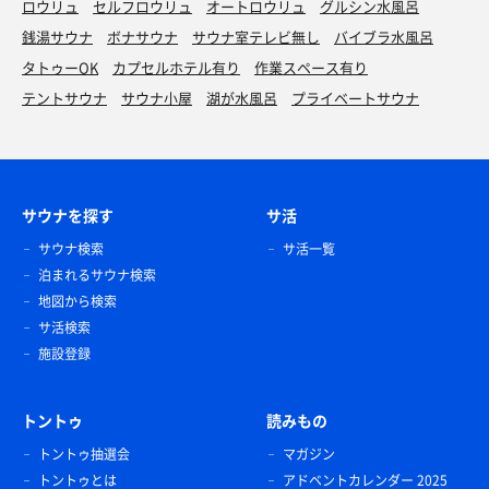
ロウリュ
セルフロウリュ
オートロウリュ
グルシン水風呂
銭湯サウナ
ボナサウナ
サウナ室テレビ無し
バイブラ水風呂
タトゥーOK
カプセルホテル有り
作業スペース有り
テントサウナ
サウナ小屋
湖が水風呂
プライベートサウナ
サウナを探す
サ活
サウナ検索
サ活一覧
泊まれるサウナ検索
地図から検索
サ活検索
施設登録
トントゥ
読みもの
トントゥ抽選会
マガジン
トントゥとは
アドベントカレンダー 2025