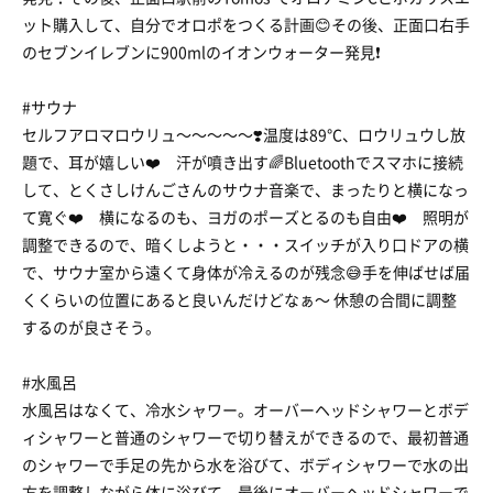
ット購入して、自分でオロポをつくる計画😊その後、正面口右手
のセブンイレブンに900mlのイオンウォーター発見❗️
#サウナ
セルフアロマロウリュ〜〜〜〜〜❣️温度は89℃、ロウリュウし放
題で、耳が嬉しい❤️ 汗が噴き出す🌈Bluetoothでスマホに接続
して、とくさしけんごさんのサウナ音楽で、まったりと横になっ
て寛ぐ❤️ 横になるのも、ヨガのポーズとるのも自由❤️ 照明が
調整できるので、暗くしようと・・・スイッチが入り口ドアの横
で、サウナ室から遠くて身体が冷えるのが残念😅手を伸ばせば届
くくらいの位置にあると良いんだけどなぁ〜 休憩の合間に調整
するのが良さそう。
#水風呂
水風呂はなくて、冷水シャワー。オーバーヘッドシャワーとボデ
ィシャワーと普通のシャワーで切り替えができるので、最初普通
のシャワーで手足の先から水を浴びて、ボディシャワーで水の出
方を調整しながら体に浴びて、最後にオーバーヘッドシャワーで