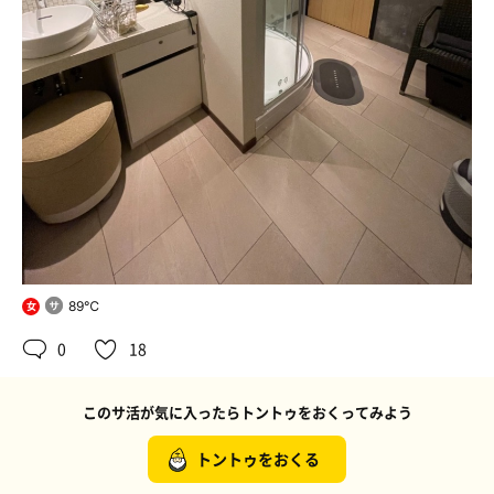
89℃
女
0
18
このサ活が気に入ったらトントゥをおくってみよう
トントゥをおくる