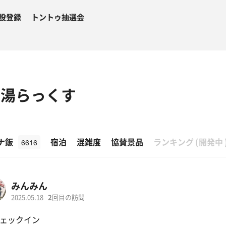
設登録
トントゥ抽選会
 湯らっくす
β
ナ飯
宿泊
混雑度
協賛景品
ランキング
(
開発中
6616
みんみん
2025.05.18
2
回目の訪問
ェックイン