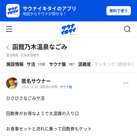
サウナイキタイのアプリ
無料で使う
地図からサウナが探せる！
函館乃木温泉なごみ
温浴施設 - 北海道 函館市
β
施設情報
サ活
サウナ飯
混雑度
ランキング
(
開発中
)
1132
187
匿名サウナー
2024.10.18
5
回目の訪問
サウナ飯
ひさびさなごみサ活
回数券がお得なようで大混雑の入り口
お食事セットと流れに乗って回数券もゲット