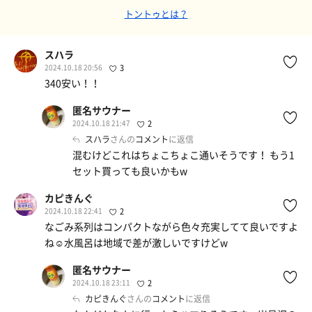
トントゥとは？
スハラ
2024.10.18 20:56
3
340安い！！
匿名サウナー
2024.10.18 21:47
2
スハラ
さんの
コメント
に返信
混むけどこれはちょこちょこ通いそうです！ もう1
セット買っても良いかもw
カピきんぐ
2024.10.18 22:41
2
なごみ系列はコンパクトながら色々充実してて良いですよ
ね☺️水風呂は地域で差が激しいですけどw
匿名サウナー
2024.10.18 23:11
2
カピきんぐ
さんの
コメント
に返信