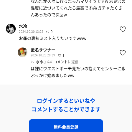
なんだか久々に行ったらハマりそうですw 岩見沢の
温度に近づいてくれたら最高です👼 ガチャたくさ
んあったので次回w
水冷
2024.10.20 13:22
0
お爺の裏技ミスト入りたいですwww
匿名サウナー
2024.10.20 20:39
1
水冷
さんの
コメント
に返信
は裸にウエストポーチ見たいの抱えてセンサーに氷
ぶっかけ始めましたww
ログインするといいねや
コメントすることができます
無料会員登録