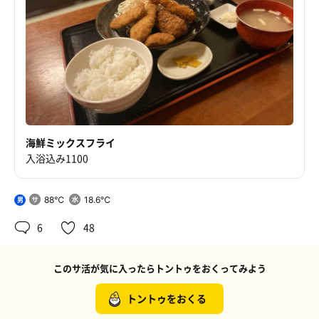
海鮮ミックスフライ
入浴込み1100
88℃
18.6℃
男
6
48
このサ活が気に入ったらトントゥをおくってみよう
トントゥをおくる