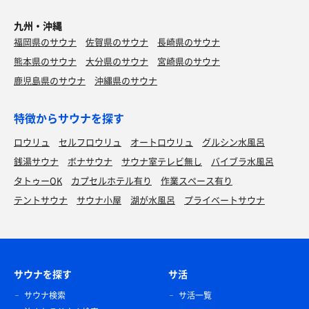
九州・沖縄
福岡県のサウナ
佐賀県のサウナ
長崎県のサウナ
熊本県のサウナ
大分県のサウナ
宮崎県のサウナ
鹿児島県のサウナ
沖縄県のサウナ
特徴からサウナを探す
ロウリュ
セルフロウリュ
オートロウリュ
グルシン水風呂
銭湯サウナ
ボナサウナ
サウナ室テレビ無し
バイブラ水風呂
タトゥーOK
カプセルホテル有り
作業スペース有り
テントサウナ
サウナ小屋
湖が水風呂
プライベートサウナ
サウナを探す
サ活
サウナ検索
サ活一覧