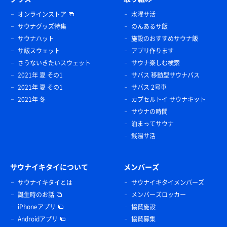
オンラインストア
水曜サ活
サウナグッズ特集
のんあるサ飯
サウナハット
施設のおすすめサウナ飯
サ飯スウェット
アプリ作ります
さうないきたいスウェット
サウナ楽しむ検索
2021年 夏 その1
サバス 移動型サウナバス
2021年 夏 その1
サバス 2号車
2021年 冬
カプセルトイ サウナキット
サウナの時間
泊まってサウナ
銭湯サ活
サウナイキタイについて
メンバーズ
サウナイキタイとは
サウナイキタイメンバーズ
誕生時のお話
メンバーズロッカー
iPhoneアプリ
協賛施設
Androidアプリ
協賛募集