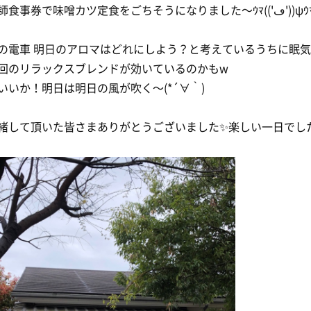
熱波師食事券で味噌カツ定食をごちそうになりました〜ｳﾏ(('ڡ'
の電車 明日のアロマはどれにしよう？と考えているうちに眠気
回のリラックスブレンドが効いているのかもw
いいか！明日は明日の風が吹く〜(*´∀｀)
緒して頂いた皆さまありがとうございました✨️楽しい一日でした