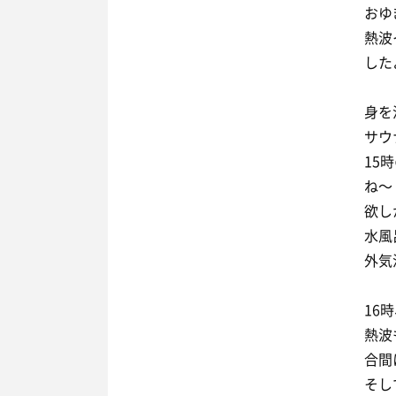
おゆ
熱波
した
身を
サウナ
15
ね〜
水風呂
外気
16
合間
そし