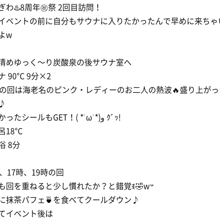
ぎわ♨️8周年㊗️祭 2回目訪問！
イベントの前に自分もサウナに入りたかったんで早めに来ちゃ
よw
清めゆっく〜り炭酸泉の後サウナ室へ
 90°C 9分×2
時の回は海老名のピンク・レディーのお二人の熱波🔥盛り上がっ
♪
欲しかったシールもGET！( *˙ω˙*)و ｸﾞｯ!
18°C
浴 8分
時、17時、19時の回
熱波も回を重ねると少し慣れたか？と錯覚ꉂ🤣w‪𐤔
に抹茶パフェ🍵を食べてクールダウン♪
てイベント後は