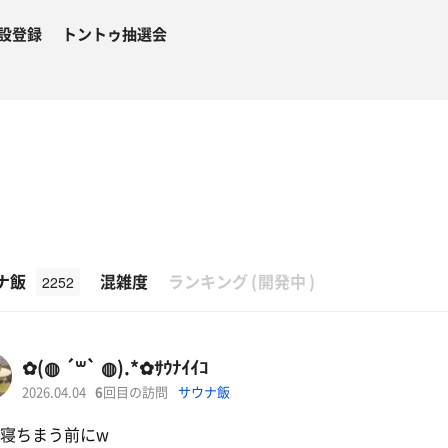
設登録
トントゥ抽選会
β
ナ飯
混雑度
ランキング
(
開発中
)
2252
✿(◍ ´꒳` ◍).*✿ｻｳﾅｲｲｺ
2026.04.04
6
回目の訪問
サウナ飯
 寝ちまう前にw