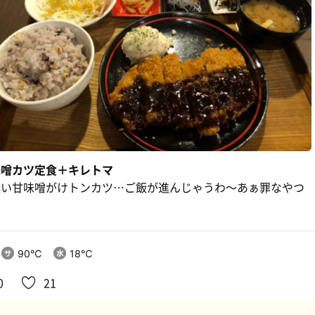
味噌カツ定食＋キレトマ
濃い甘味噌がけトンカツ…ご飯が進んじゃうわ〜あぁ罪なやつ
90℃
18℃
0
21