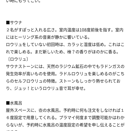
い時にもってこい。
■サウナ
２名がすぽっと入れる広さ。室内温度は108度前後を指す。室内
にはヒーリング系の音楽が静かに響いている。
ロウリュをしていない初回時は、カラッと湿度は低め。これはこ
れで楽しめる。まだ新しいため、檜？の香りがほのかに香る。
〔ロウリュ〕
サウナストーンには、天然のラジウム鉱石の中でもラドンガスの
発生効率が高いものを使用。ラドルロウリュを楽しめるのがこち
らのセルフロウリュの特徴。ストーンもしっかり熱せられてお
り、ジュッ！というロウリュ音で耳が幸せ。
■水風呂
屋外スペースに、壺の水風呂。予約時に何も注文をしなければ１
６度設定で用意してくれる。プラマイ何度まで調整可能かはわか
らないが、予約時に水風呂の温度設定の希望を申し伝えることが