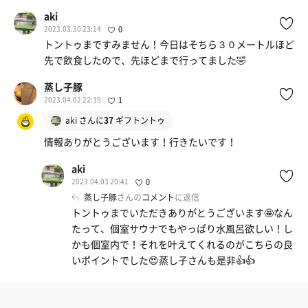
aki
2023.03.30 23:14
0
トントゥまですみません！今日はそちら３０メートルほど
先で飲食したので、先ほどまで行ってました🤣
蒸し子豚
2023.04.02 22:39
1
aki
さんに
37
ギフトントゥ
情報ありがとうございます！行きたいです！
aki
2023.04.03 20:41
0
蒸し子豚
さんの
コメント
に返信
トントゥまでいただきありがとうございます🤩なん
たって、個室サウナでもやっぱり水風呂欲しい！し
かも個室内で！それを叶えてくれるのがこちらの良
いポイントでした😍蒸し子さんも是非👍👍