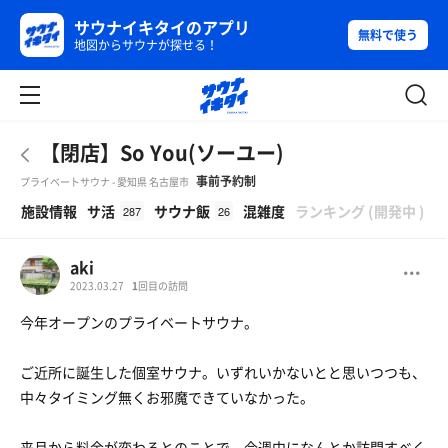
サウナイキタイのアプリ
無料で使う
地図からサウナが探せる！
【閉店】So You(ソーユー)
事前予約制
プライベートサウナ - 愛知県 名古屋市
β
施設情報
サ活
サウナ飯
混雑度
ランキング
(
開発中
)
287
26
aki
2023.03.27
1
回目の訪問
今年オープンのプライベートサウナ。
ご近所に誕生した個室サウナ。いずれいかないとと思いつつも、
中々タイミング無くお邪魔できていなかった。
来月から料金が変わるとのことで、今週中になんとか訪問すべく