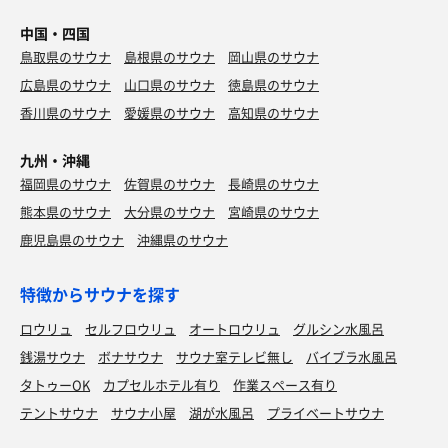
中国・四国
鳥取県のサウナ
島根県のサウナ
岡山県のサウナ
広島県のサウナ
山口県のサウナ
徳島県のサウナ
香川県のサウナ
愛媛県のサウナ
高知県のサウナ
九州・沖縄
福岡県のサウナ
佐賀県のサウナ
長崎県のサウナ
熊本県のサウナ
大分県のサウナ
宮崎県のサウナ
鹿児島県のサウナ
沖縄県のサウナ
特徴からサウナを探す
ロウリュ
セルフロウリュ
オートロウリュ
グルシン水風呂
銭湯サウナ
ボナサウナ
サウナ室テレビ無し
バイブラ水風呂
タトゥーOK
カプセルホテル有り
作業スペース有り
テントサウナ
サウナ小屋
湖が水風呂
プライベートサウナ