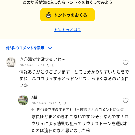
このサ活が気に入ったらトントゥをおくってみよう
トントゥをおくる
トントゥとは？
他5件のコメントを表示
き〇湯で沈没するアヒリュ隊長
2023.03.30 12:34
1
情報ありがとうございます！とても分かりやすいサ活をで
すね！👏ロウリュするとラドンサウナっぽくなるのが面白
い😍
aki
2023.03.30 23:16
0
き〇湯で沈没するアヒリュ隊長
さんの
コメント
に返信
隊長ほどまとめきれてないです😅そうなんです！ロ
ウリュによる効果も狙ってサウナストーンを選ばれ
たのは流石だなと思いました🤩