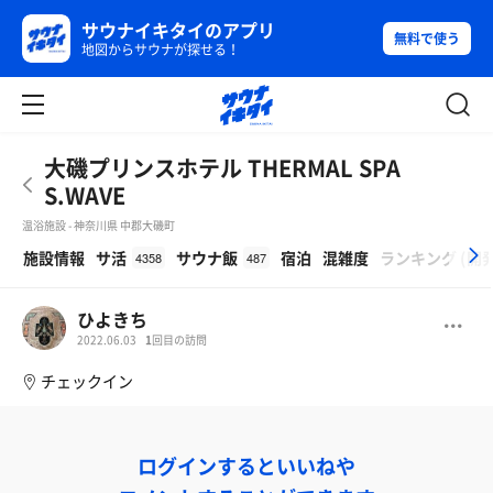
サウナイキタイのアプリ
無料で使う
地図からサウナが探せる！
大磯プリンスホテル THERMAL SPA
S.WAVE
温浴施設 - 神奈川県 中郡大磯町
β
施設情報
サ活
サウナ飯
宿泊
混雑度
ランキング
(
開
4358
487
ひよきち
2022.06.03
1
回目の訪問
チェックイン
ログインするといいねや