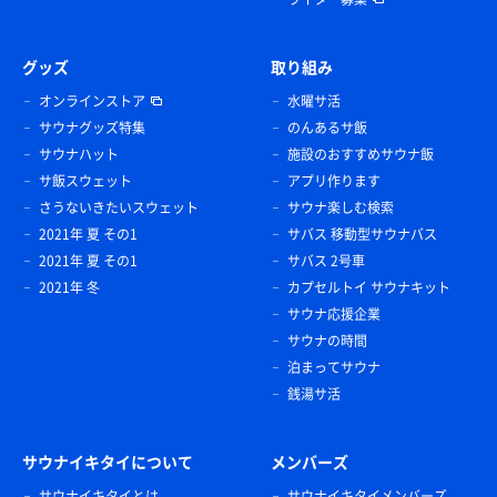
グッズ
取り組み
オンラインストア
水曜サ活
サウナグッズ特集
のんあるサ飯
サウナハット
施設のおすすめサウナ飯
サ飯スウェット
アプリ作ります
さうないきたいスウェット
サウナ楽しむ検索
2021年 夏 その1
サバス 移動型サウナバス
2021年 夏 その1
サバス 2号車
2021年 冬
カプセルトイ サウナキット
サウナ応援企業
サウナの時間
泊まってサウナ
銭湯サ活
サウナイキタイについて
メンバーズ
サウナイキタイとは
サウナイキタイメンバーズ