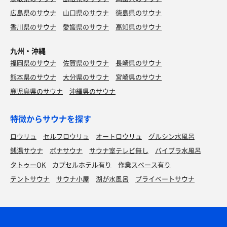
広島県のサウナ
山口県のサウナ
徳島県のサウナ
香川県のサウナ
愛媛県のサウナ
高知県のサウナ
九州・沖縄
福岡県のサウナ
佐賀県のサウナ
長崎県のサウナ
熊本県のサウナ
大分県のサウナ
宮崎県のサウナ
鹿児島県のサウナ
沖縄県のサウナ
特徴からサウナを探す
ロウリュ
セルフロウリュ
オートロウリュ
グルシン水風呂
銭湯サウナ
ボナサウナ
サウナ室テレビ無し
バイブラ水風呂
タトゥーOK
カプセルホテル有り
作業スペース有り
テントサウナ
サウナ小屋
湖が水風呂
プライベートサウナ