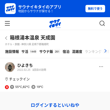
サウナイキタイのアプリ
無料で使う
地図からサウナが探せる！
箱根湯本温泉 天成園
ホテル・旅館 - 神奈川県 足柄下郡箱根町
β
施設情報
サ活
サウナ飯
宿泊
混雑度
ランキング
(
開
1449
261
ひよきち
2022.02.25
1
回目の訪問
チェックイン
55℃,82℃
19℃
女
ログインするといいねや