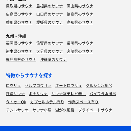
鳥取県のサウナ
島根県のサウナ
岡山県のサウナ
広島県のサウナ
山口県のサウナ
徳島県のサウナ
香川県のサウナ
愛媛県のサウナ
高知県のサウナ
九州・沖縄
福岡県のサウナ
佐賀県のサウナ
長崎県のサウナ
熊本県のサウナ
大分県のサウナ
宮崎県のサウナ
鹿児島県のサウナ
沖縄県のサウナ
特徴からサウナを探す
ロウリュ
セルフロウリュ
オートロウリュ
グルシン水風呂
銭湯サウナ
ボナサウナ
サウナ室テレビ無し
バイブラ水風呂
タトゥーOK
カプセルホテル有り
作業スペース有り
テントサウナ
サウナ小屋
湖が水風呂
プライベートサウナ