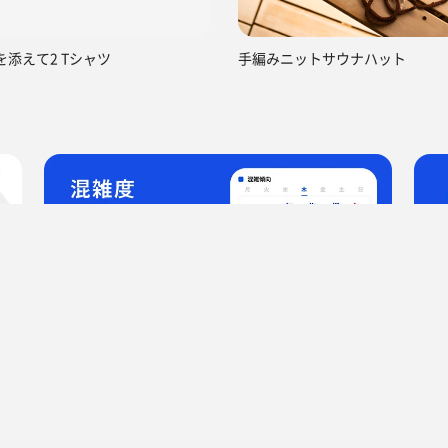
AIを添えて2 Tシャツ
手編みニットサウナハット
インPREMIUM神田
サ活（サウナ記録・口コミ感想）
ひよきちさんのサ