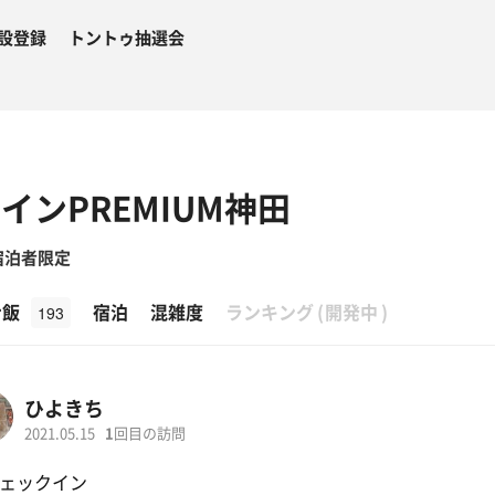
設登録
トントゥ抽選会
インPREMIUM神田
宿泊者限定
β
ナ飯
宿泊
混雑度
ランキング
(
開発中
)
193
ひよきち
2021.05.15
1
回目の訪問
ェックイン