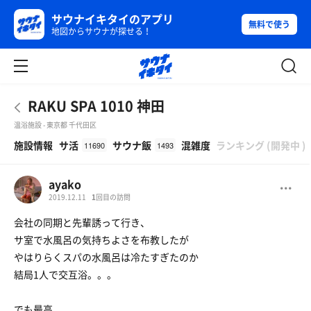
サウナイキタイのアプリ
無料で使う
地図からサウナが探せる！
RAKU SPA 1010 神田
温浴施設 - 東京都 千代田区
β
施設情報
サ活
サウナ飯
混雑度
ランキング
(
開発中
)
11690
1493
ayako
2019.12.11
1
回目の訪問
会社の同期と先輩誘って行き、
サ室で水風呂の気持ちよさを布教したが
やはりらくスパの水風呂は冷たすぎたのか
結局1人で交互浴。。。
でも最高。