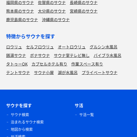
福岡県のサウナ
佐賀県のサウナ
長崎県のサウナ
熊本県のサウナ
大分県のサウナ
宮崎県のサウナ
鹿児島県のサウナ
沖縄県のサウナ
特徴からサウナを探す
ロウリュ
セルフロウリュ
オートロウリュ
グルシン水風呂
銭湯サウナ
ボナサウナ
サウナ室テレビ無し
バイブラ水風呂
タトゥーOK
カプセルホテル有り
作業スペース有り
テントサウナ
サウナ小屋
湖が水風呂
プライベートサウナ
サウナを探す
サ活
サウナ検索
サ活一覧
泊まれるサウナ検索
地図から検索
サ活検索