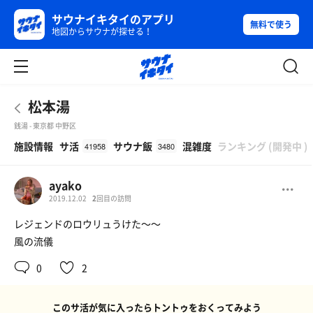
サウナイキタイのアプリ
無料で使う
地図からサウナが探せる！
松本湯
銭湯 - 東京都 中野区
β
施設情報
サ活
サウナ飯
混雑度
ランキング
(
開発中
)
41958
3480
ayako
2019.12.02
2
回目の訪問
レジェンドのロウリュうけた〜〜
風の流儀
0
2
このサ活が気に入ったらトントゥをおくってみよう