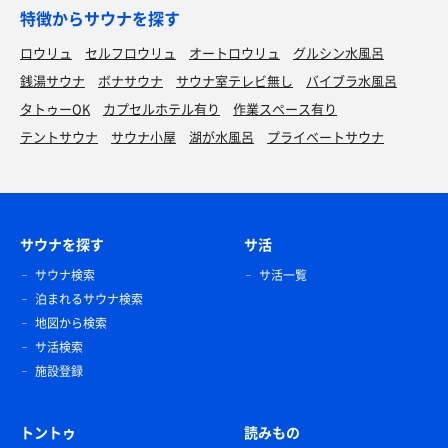
特徴からサウナを探す
ロウリュ
セルフロウリュ
オートロウリュ
グルシン水風呂
銭湯サウナ
ボナサウナ
サウナ室テレビ無し
バイブラ水風呂
タトゥーOK
カプセルホテル有り
作業スペース有り
テントサウナ
サウナ小屋
湖が水風呂
プライベートサウナ
サウナを探す
サ活
サウナ検索
サ活一覧
泊まれるサウナ検索
地図から検索
サ活検索
施設登録
トントゥ
読みもの