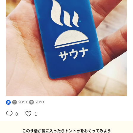
90℃
20℃
男
0
1
このサ活が気に入ったらトントゥをおくってみよう