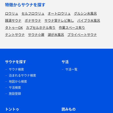
特徴からサウナを探す
ロウリュ
セルフロウリュ
オートロウリュ
グルシン水風呂
銭湯サウナ
ボナサウナ
サウナ室テレビ無し
バイブラ水風呂
タトゥーOK
カプセルホテル有り
作業スペース有り
テントサウナ
サウナ小屋
湖が水風呂
プライベートサウナ
サウナを探す
サ活
サウナ検索
サ活一覧
泊まれるサウナ検索
地図から検索
サ活検索
施設登録
トントゥ
読みもの