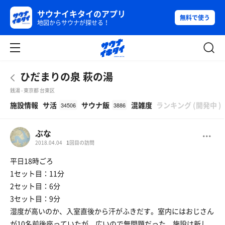
サウナイキタイのアプリ
無料で使う
地図からサウナが探せる！
ひだまりの泉 萩の湯
銭湯 - 東京都 台東区
β
施設情報
サ活
サウナ飯
混雑度
ランキング
(
開発中
)
34506
3886
ぶな
2018.04.04
1
回目の訪問
平日18時ごろ
1セット目：11分
2セット目：6分
3セット目：9分
湿度が高いのか、入室直後から汗がふきだす。室内にはおじさん
が10名前後座っていたが、広いので無問題だった。施設は新し