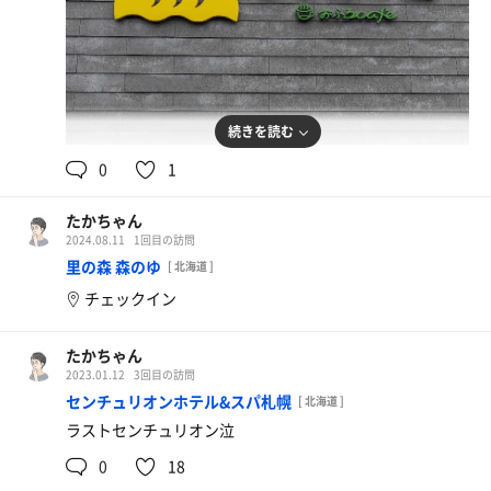
続きを読む
0
1
たかちゃん
2024.08.11
1回目の訪問
里の森 森のゆ
[ 北海道 ]
チェックイン
たかちゃん
2023.01.12
3回目の訪問
センチュリオンホテル&スパ札幌
[ 北海道 ]
ラストセンチュリオン泣
0
18