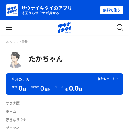
サウナイキタイのアプリ
無料で使う
地図からサウナが探せる！
2022.01.08 登録
たかちゃん
統計レポート
今月のサ活
0
0
0.0
サ活
施設数
ペース
回
施設
週
回
サウナ歴
ホーム
好きなサウナ
プロフィール