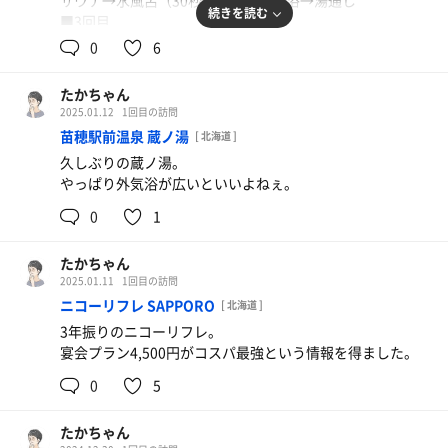
サウナ→水風呂（30秒以上）→内気浴→湯通し
続きを読む
■3回目
サウナ→水風呂（30秒以上）→外気浴
0
6
がいいかもしれない。
たかちゃん
休憩を長めにとるといい。
2025.01.12
1回目の訪問
苗穂駅前温泉 蔵ノ湯
[ 北海道 ]
久しぶりの蔵ノ湯。
やっぱり外気浴が広いといいよねぇ。
0
1
たかちゃん
2025.01.11
1回目の訪問
ニコーリフレ SAPPORO
[ 北海道 ]
3年振りのニコーリフレ。
宴会プラン4,500円がコスパ最強という情報を得ました。
0
5
たかちゃん