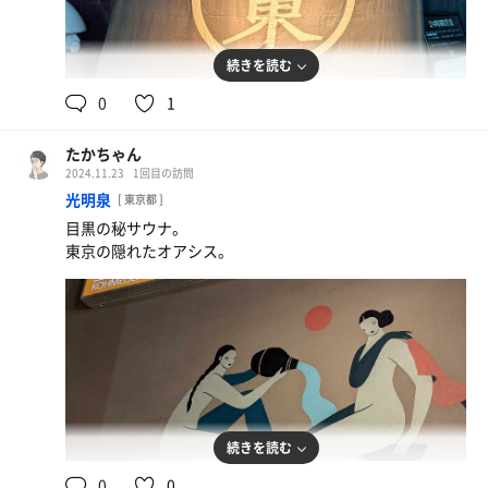
続きを読む
0
1
たかちゃん
2024.11.23
1回目の訪問
光明泉
[ 東京都 ]
目黒の秘サウナ。
東京の隠れたオアシス。
続きを読む
0
0