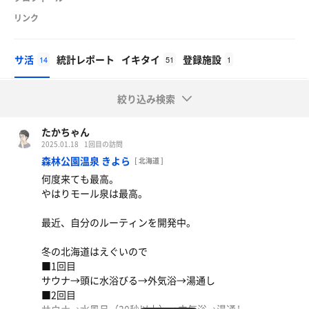
リンク
サ活
統計レポート
イキタイ
登録施設
14
51
1
絞り込み検索
たかちゃん
2025.01.18
1回目の訪問
森林公園温泉 きよら
[ 北海道 ]
何度来ても最高。
やはりモール泉は最高。
最近、自分のルーティンを開発中。
冬の北海道はえぐいので
■1回目
サウナ→頭に水浴びる→外気浴→湯通し
■2回目