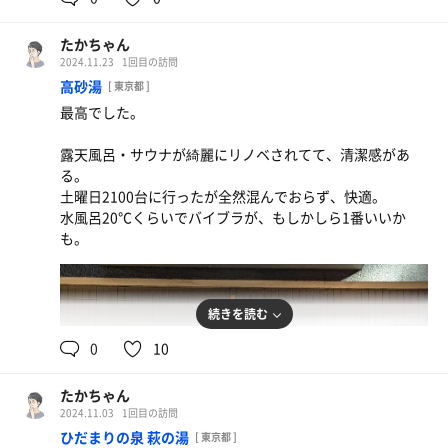
たかちゃん
2024.11.23
1回目の訪問
高砂湯
[ 東京都 ]
最高でした。
露天風呂・サウナが綺麗にリノベされてて、清潔感があ
る。
土曜日2100台に行ったが全然混んでおらず、快適。
水風呂20℃くらいでバイブラが、もしかしら1番いいか
も。
続きを読む
0
10
たかちゃん
2024.11.03
1回目の訪問
ひだまりの泉 萩の湯
[ 東京都 ]