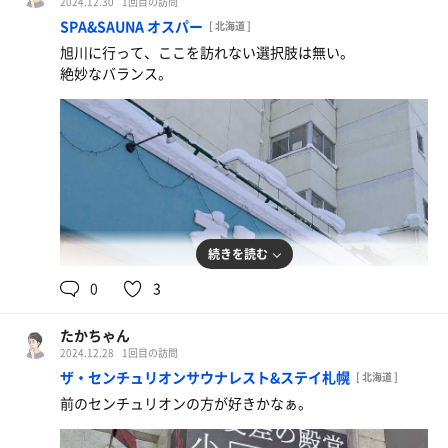
2024.12.30
1回目の訪問
SPA&SAUNA オスパー
[ 北海道 ]
旭川に行って、ここを訪れない選択肢は無い。
絶妙なバランス。
続きを読む
0
3
たかちゃん
2024.12.28
1回目の訪問
ザ・センチュリオンサウナレスト&ステイ札幌
[ 北海道 ]
前のセンチュリオンの方が好きかなぁ。