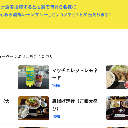
ューページよりご報告ください。
マッチとレッドレモネ
ード
1
投稿
ー（大
唐揚げ定食（ご飯大盛
り）
1
投稿