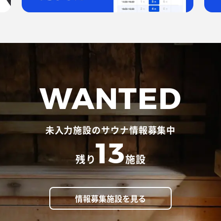
WANTED
未入力施設のサウナ情報募集中
13
残り
施設
情報募集施設を見る