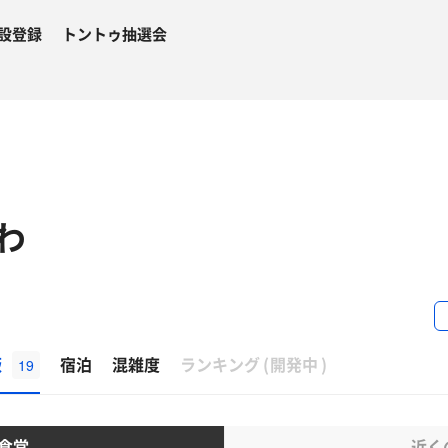
設登録
トントゥ抽選会
わ
β
飯
宿泊
混雑度
ランキング
(
開発中
)
19
食堂
近く