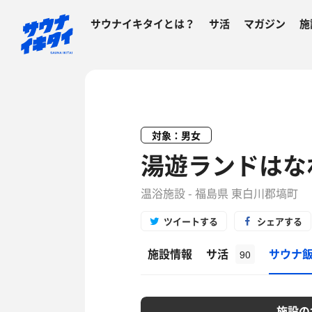
サウナイキタイとは？
サ活
マガジン
施
対象：男女
湯遊ランドはな
温浴施設 - 福島県 東白川郡塙町
ツイートする
シェアする
施設情報
サ活
サウナ
90
施設の