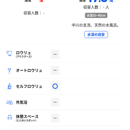
温度
温度
収容人数： - 人
収容人数： -
水深20~40cm
中川の支流、天然の水風呂。
水深の目安
ロウリュ
（アウフグース）
オートロウリュ
セルフロウリュ
外気浴
休憩スペース
（ととのいスポット）