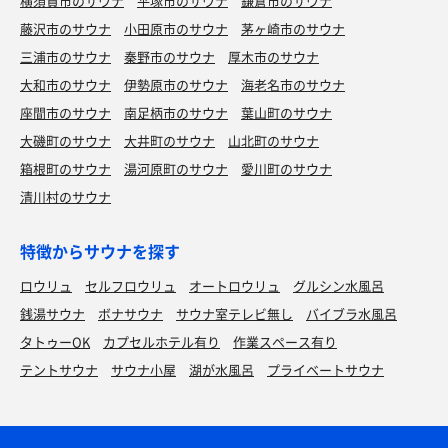
横須賀市のサウナ
平塚市のサウナ
鎌倉市のサウナ
藤沢市のサウナ
小田原市のサウナ
茅ヶ崎市のサウナ
三浦市のサウナ
秦野市のサウナ
厚木市のサウナ
大和市のサウナ
伊勢原市のサウナ
海老名市のサウナ
座間市のサウナ
南足柄市のサウナ
葉山町のサウナ
大磯町のサウナ
大井町のサウナ
山北町のサウナ
箱根町のサウナ
湯河原町のサウナ
愛川町のサウナ
清川村のサウナ
特徴からサウナを探す
ロウリュ
セルフロウリュ
オートロウリュ
グルシン水風呂
銭湯サウナ
ボナサウナ
サウナ室テレビ無し
バイブラ水風呂
タトゥーOK
カプセルホテル有り
作業スペース有り
テントサウナ
サウナ小屋
湖が水風呂
プライベートサウナ