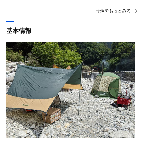
天然の水風呂はかなり流れが早く、水温17.8度でもガンガ
休憩はDODのヤバイッスだ。
水温15℃くらい？
ン体温を奪っていく。
サ活をもっとみる
流れがあるので30秒で十分
3セット目でインフィニティチェアの上で笑いながらとと
名前の通り、これがヤバいのだ。
のう。
そして周りの人に見られながらもザ・外気浴
基本情報
山と川を感じながらの休憩が殊に良い。
開放感…
ごちそうさまでした。
私は３セットで切り上げて夕食の準備に取り掛かるが、仲
そんなタイミングでちょっかいかけてくる
間達は５セットくらい楽しんだのだろうか。
非サウナーの友人や子供ら
罪深いぞ、君らは！
さあ、今夜は角上魚類で買った魚で手巻き寿司なのだ！
なんやかんやで5セットも堪能しました
ありがとう友人！
コレを書いてる今現在、手足の痺れの余韻を楽しんでいま
す
火おこし面倒くさいな…