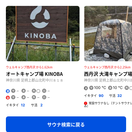
ウェルキャンプ西丹沢 から1.62km
ウェルキャンプ西丹沢 から2.25km
オートキャンプ場 KINOBA
西丹沢 大滝キャンプ
神奈川県 足柄上郡山北町中川８１８
神奈川県 足柄上郡山北町中川87
100 ℃
10 ℃
共
男
用
イキタイ
サ活
90
32
女
常設サウナなし（テントサウナ
イキタイ
サ活
12
2
み）
サウナ検索に戻る