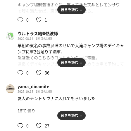
キャンプ場到着後すぐに、買ってきた天丼とレモンサワー
続きを読む
で腹を満たせば、設営が腹ごなしとなる。
0
1
キャンプ歴は長いので、薪ストーブの扱いはお手のもの
だ。モルジュの中はすぐに室温100℃に達する。
ウルトラス結⚽熱波師
2020.08.14
1回目の訪問
COチェッカーは高温から守るために低い位置に設置して
早朝の東名の事故渋滞のせいで大滝キャンプ場のデイキャ
いるが、intentストーブは排気性能が優れているのか、CO
ンプに車2台足りず満車、
レベルはほとんど上がらない。
急遽近くのこちらのコールセンターに電話。
続きを読む
運良くデイキャンプの空きがあったためその場で予約して
今日の香りはユーカリだ。１セット目は石がまだ熱くない
訪問。
のでわロウリュは石の表面で蒸気になるのではなく、焼け
0
36
たストーブの鉄板でジュワーっとなる。
猛暑日の酷暑の中、タープとサウナテント張って粛々と蒸
yama_dinamite
される。
ああ、よいな。
2025.10.18
1回目の訪問
河原は大小の石だらけのため、良い場所は早い時間に確保
友人のテントサウナに入れてもらいました
必須。
たっぷり蒸されて目の前の清流に浸かる。
ペグ1本ひん曲がった。
18℃ 曇り
水温は20℃。流れがあるので体感は16℃くらいに感じる。
続きを読む
猛暑も手伝ってテント内は一時110℃まで上がる。
ちょうどいい塩梅だ。
テントサウナは熱すぎず、いくらでも入ってられる
今日のロウリュ用アロマはヒノキ。
0
27
15〜20分、満足いくまで入ったら最寄りの川へダイブ！