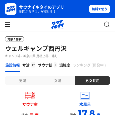
サウナイキタイのアプリ
無料で使う
地図からサウナが探せる！
対象：男女
ウェルキャンプ西丹沢
キャンプ場 - 神奈川県 足柄上郡山北町
β
施設情報
サ活
サウナ飯
混雑度
ランキング
(
開発中
)
17
1
男湯
女湯
男女共用
サウナ室
水風呂
-
17.8
度
度