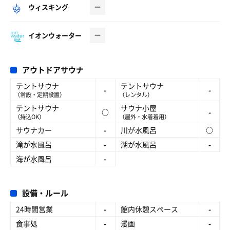
ウィスキング
イオンウォーター
アウトドアサウナ
テントサウナ
テントサウナ
-
-
（常設・定期設置）
（レンタル）
テントサウナ
サウナ小屋
○
-
（持込OK）
（屋外・水着着用）
サウナカー
-
川が水風呂
○
滝が水風呂
-
湖が水風呂
-
海が水風呂
-
設備・ルール
24時間営業
-
館内休憩スペース
-
食事処
-
漫画
-