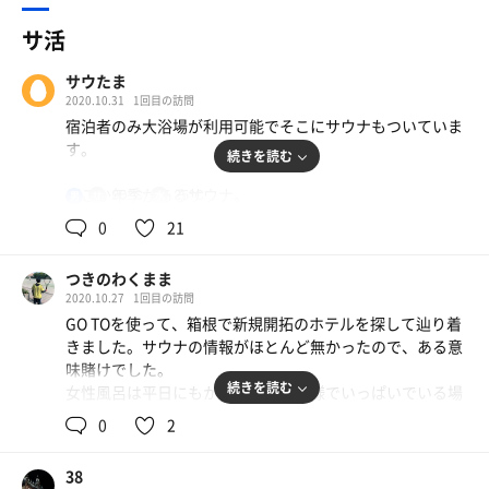
サ活
サウたま
2020.10.31
1回目の訪問
宿泊者のみ大浴場が利用可能でそこにサウナもついていま
す。
続きを読む
どこか年季があるサウナ。
90℃
25℃
男
収容人数は多くて三人ほど。
0
21
水風呂は一人が限界。
バイブラなし、水は底から出るタイプ？っぽい。
つきのわくまま
2020.10.27
1回目の訪問
大浴場に行くと、一人サウナに入っている人がいたので、
GO TOを使って、箱根で新規開拓のホテルを探して辿り着
まずは体を洗って温浴。
きました。サウナの情報がほとんど無かったので、ある意
さて、サウナに…と思ったら扉の締まりが悪く扉が開いて
味賭けでした。
いた模様。
続きを読む
女性風呂は平日にもかかわらずお客様でいっぱいでいる場
室内は外気がたくさん入り、熱はほぼなし…
所がない感じだったので、早々にサウナ室へ…ほとんど1
湿度も抜けてしまったようで、温度計は90度ですが体感は
0
2
人用の広さで2人入ればもう無理です。温度は100度でした
40-50度です。
が、乾燥し過ぎて鼻呼吸は出来ず、お尻に敷く用の1枚し
これでは汗なんてかけないので、扉を締め切りタオルを回
38
かないタオルを濡らして顔に掛けて鼻呼吸しました。