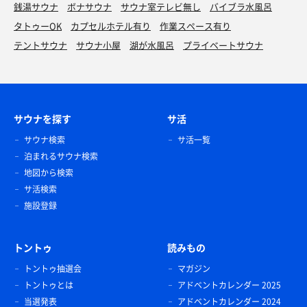
銭湯サウナ
ボナサウナ
サウナ室テレビ無し
バイブラ水風呂
タトゥーOK
カプセルホテル有り
作業スペース有り
テントサウナ
サウナ小屋
湖が水風呂
プライベートサウナ
サウナを探す
サ活
サウナ検索
サ活一覧
泊まれるサウナ検索
地図から検索
サ活検索
施設登録
トントゥ
読みもの
トントゥ抽選会
マガジン
トントゥとは
アドベントカレンダー 2025
当選発表
アドベントカレンダー 2024