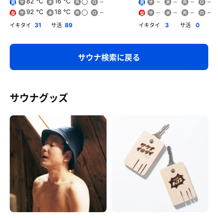
82 ℃
16 ℃
男
男
92 ℃
18 ℃
女
女
イキタイ
サ活
イキタイ
サ活
31
89
3
0
サウナ検索に戻る
サウナグッズ