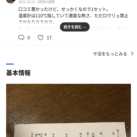
して空気を攪拌。
2023.10.15
1回目の訪問
気を取り直して水風呂に入りましたが、ぬるい！かつ蛇口
サウナストーブ、石には故障するので水かけ厳禁です。
口コミ悪かったけど、せっかくなので1セット。
がないので、自分で追い足しも出来ず…整えませんでし
（張り紙あり）
温度計は110℃指していて適度な熱さ、ただロウリュ禁止
た。しかも整いスペースもなく露天風呂の隅にタオルを敷
でかなりカラカラ。
いて座りました。イスは１つもありませんでした。
上段ならなんとか汗をかける温度に少しなりましたが、そ
続きを読む
せっかくサウナストーンだけど、よわよわなので、禁止に
サウナがメインのホテルではないので多くは望みません
れでも温度が低い…80度あるかないか程度。
しないと壊されちゃうんだろうな、、
が、行こうとしている方の参考になればと思います。
0
17
砂時計が落ちたのを確認してとりあえず水風呂に。
水風呂は温度計ないけど、とても入りやすい温度、、水シ
前任者から間が空いてないせいか、非常にぬるい…、おそ
サ活をもっとみる
ャワーの方が冷たい
らく25度くらい…。
水の循環サイクルはおそらくそんなに早くないので、人が
ガラガラだったので、外に椅子持ってきて外気浴、外見え
基本情報
多いと辛いかも。
るのは良いけど曇ってて星は見えず。
外気浴、休憩はスペースが無いので、洗い場の椅子もしく
口コミ通りおまけサウナ
は体を拭いて脱衣場で。
温泉、サウナともに箱根湯寮が強すぎるかな
箱根なので温泉に入るのが目的であり、サウナはおまけで
ちなみにサ室のドアは閉まるようになってました！
すね。
旅館側にはサウナの扉にしっかり閉めるよう注意書きを書
くなどお願いしたいかも。
しかし、ドライとはいえ10分超えて入っていると喉が痛く