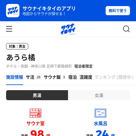
サウナイキタイのアプリ
無料で使う
地図からサウナが探せる！
対象：男女
あうら橘
ホテル・旅館 - 神奈川県 足柄下郡箱根町
宿泊者限定
β
施設情報
サ活
サウナ飯
宿泊
混雑度
ランキング
(
開発中
)
28
3
男湯
女湯
サウナ室
水風呂
98
24
度
度