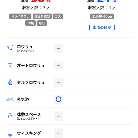
温度
温度
収容人数： 3 人
収容人数： 1 人
ドライサウナ
遠赤外線型
ガス
水深40~60cm
TV無
なし
水深の目安
ロウリュ
（アウフグース）
オートロウリュ
セルフロウリュ
外気浴
休憩スペース
（ととのいスポット）
ウィスキング