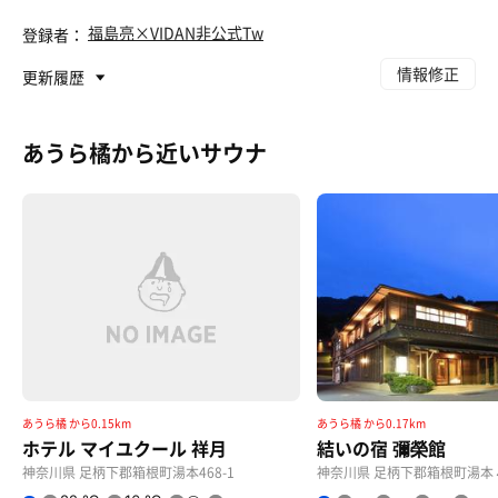
福島亮×VIDAN非公式Tw
登録者：
情報修正
更新履歴
あうら橘から近いサウナ
あうら橘 から0.15km
あうら橘 から0.17km
ホテル マイユクール 祥月
結いの宿 彌榮館
神奈川県 足柄下郡箱根町湯本468-1
神奈川県 足柄下郡箱根町湯本