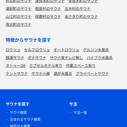
芦北町のサウナ
津奈木町のサウナ
多良木町のサウナ
湯前町のサウナ
相良村のサウナ
五木村のサウナ
山江村のサウナ
球磨村のサウナ
あさぎり町のサウナ
苓北町のサウナ
特徴からサウナを探す
ロウリュ
セルフロウリュ
オートロウリュ
グルシン水風呂
銭湯サウナ
ボナサウナ
サウナ室テレビ無し
バイブラ水風呂
タトゥーOK
カプセルホテル有り
作業スペース有り
テントサウナ
サウナ小屋
湖が水風呂
プライベートサウナ
サウナを探す
サ活
サウナ検索
サ活一覧
泊まれるサウナ検索
地図から検索