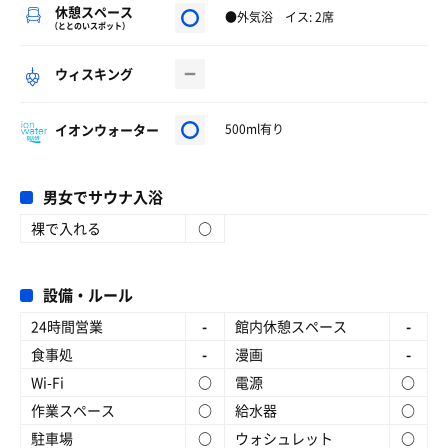
休憩スペース
●外気浴 イス: 2席
（ととのいスポット）
ウィスキング
イオンウォーター
500ml有り
男女でサウナ入浴
裸で入れる
○
設備・ルール
24時間営業
-
館内休憩スペース
-
食事処
-
漫画
-
Wi-Fi
○
電源
○
作業スペース
○
給水器
○
駐車場
○
ウォシュレット
○