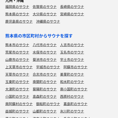
九州・沖縄
福岡県のサウナ
佐賀県のサウナ
長崎県のサウナ
熊本県のサウナ
大分県のサウナ
宮崎県のサウナ
鹿児島県のサウナ
沖縄県のサウナ
熊本県の市区町村からサウナを探す
熊本市のサウナ
八代市のサウナ
人吉市のサウナ
荒尾市のサウナ
水俣市のサウナ
玉名市のサウナ
山鹿市のサウナ
菊池市のサウナ
宇土市のサウナ
上天草市のサウナ
宇城市のサウナ
阿蘇市のサウナ
天草市のサウナ
合志市のサウナ
美里町のサウナ
玉東町のサウナ
南関町のサウナ
和水町のサウナ
大津町のサウナ
菊陽町のサウナ
南小国町のサウナ
小国町のサウナ
高森町のサウナ
西原村のサウナ
南阿蘇村のサウナ
御船町のサウナ
嘉島町のサウナ
益城町のサウナ
山都町のサウナ
氷川町のサウナ