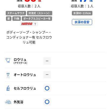
温度
温度
収容人数： 2 人
収容人数： 1 人
スチームサウナ
対流式（ストーン）
水深80~110cm
薪
TV無
ポータブルスピーカー有
水深の目安
ボディーソープ・シャンプー・
コンディショナー有 セルフロウ
リュ可能
ロウリュ
（アウフグース）
オートロウリュ
セルフロウリュ
外気浴