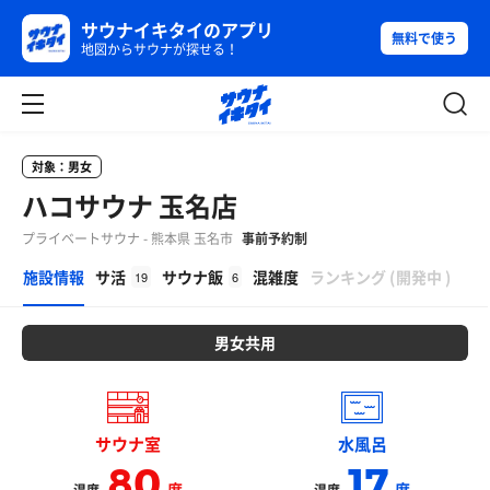
サウナイキタイのアプリ
無料で使う
地図からサウナが探せる！
対象：男女
ハコサウナ 玉名店
プライベートサウナ - 熊本県 玉名市
事前予約制
β
施設情報
サ活
サウナ飯
混雑度
ランキング
(
開発中
)
19
6
男女共用
サウナ室
水風呂
80
17
度
度