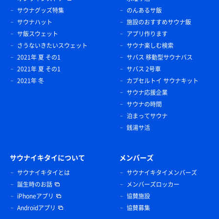
サウナグッズ特集
のんあるサ飯
サウナハット
施設のおすすめサウナ飯
サ飯スウェット
アプリ作ります
さうないきたいスウェット
サウナ楽しむ検索
2021年 夏 その1
サバス 移動型サウナバス
2021年 夏 その1
サバス 2号車
2021年 冬
カプセルトイ サウナキット
サウナ応援企業
サウナの時間
泊まってサウナ
銭湯サ活
サウナイキタイについて
メンバーズ
サウナイキタイとは
サウナイキタイメンバーズ
誕生時のお話
メンバーズロッカー
iPhoneアプリ
協賛施設
Androidアプリ
協賛募集