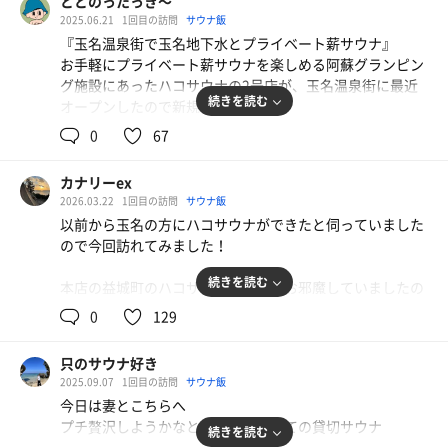
ととのったっき〜
2025.06.21
1回目の訪問
サウナ飯
『玉名温泉街で玉名地下水とプライベート薪サウナ』
お手軽にプライベート薪サウナを楽しめる阿蘇グランピン
グ施設にあったハコサウナの2号店が、玉名温泉街に最近
続きを読む
オープンしたので新規開拓！
0
67
夕方90分枠2名までホットペッパービューティーのページ
から事前予約し、熊本県玉名市の温泉街にバスで到着。
カナリーex
少し小高い住宅街の見晴らしの良いところに『ハコサウ
2026.03.22
1回目の訪問
サウナ飯
ナ』の白い暖簾を発見！
以前から玉名の方にハコサウナができたと伺っていました
受付棟で支払った後、奥の緑木々近くにある2棟のトレー
ので今回訪れてみました！
ラーに案内される。
どちらのトレーラーも左右対称で同じ造りで、今回は右側
続きを読む
本店の益城町のハコサウナには以前お邪魔していましたの
の部屋へ。
でどういう雰囲気かはなんとなく理解していました。
ドアを開けて中に入ると、シャワーブースと洗面台、ソフ
0
129
ァーが置かれた脱衣所兼休憩スペースとなっている。
三連休の最終日ということもあり人はそこまでいませんで
化粧水等のアメニティは置いていないが、ヘアドライヤー
只のサウナ好き
した。
がReFaなのは嬉しい！
2025.09.07
1回目の訪問
サウナ飯
アレクサ対応スピーカーがあり、好きな音楽をかけたり照
今日は妻とこちらへ
90分コースにて入りました。
明も話しかけてコントロールできるのは便利なサービス♪
プチ贅沢しようかなという事で初めての貸切サウナ
続きを読む