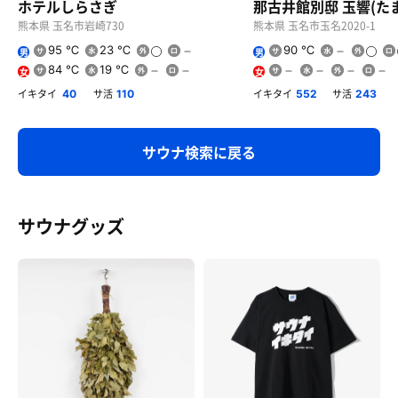
ホテルしらさぎ
那古井館別邸 玉響(た
熊本県 玉名市岩崎730
熊本県 玉名市玉名2020-1
95 ℃
23 ℃
90 ℃
男
男
84 ℃
19 ℃
女
女
イキタイ
サ活
イキタイ
サ活
40
110
552
243
サウナ検索に戻る
サウナグッズ