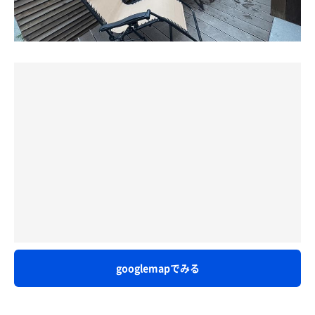
敷地内には何やらまた、サウナっぽいのが作られ始めてい
リバケツ型。
たので、次のお知らせを楽しみに待ちます（笑）
チラーは入っていないため水温は気候変動を受けるが、水
質良い熊本玉名の地下水を近くのホースから掛け流しで楽
※余談ですが、今回、職場のサウナ好きから頂いたタオル
しめる♪
を使用してみました。（下ネタネームセンスですね。）
気づけば気持ち良すぎてずっと浸かってる…
名前とは裏腹にかなり実用的に考えられて作られていたの
で少し商品紹介です。笑
水風呂を出たなら、2脚あるインフィニティチェアに寝そ
べって外気浴。
トトノッタ〜♩
上部にテントを張ってあるため日差し避けできますが、ど
うしても暑い(寒い)場合は身体を拭いて室内のエアコンが
効いたソファで休憩も可能♪
閑静な住宅街で上空から吹く自然風を感じながら、お手軽
に楽しめる特権…
薪ストーブと玉名地下水で、ととのった〜！
サ飯は玉名駅近く居酒屋兆治で美味しい料理をアテに飲ん
だくれ、絶品玉名ラーメンで〆る大満足プチサ旅となりま
googlemapでみる
した！