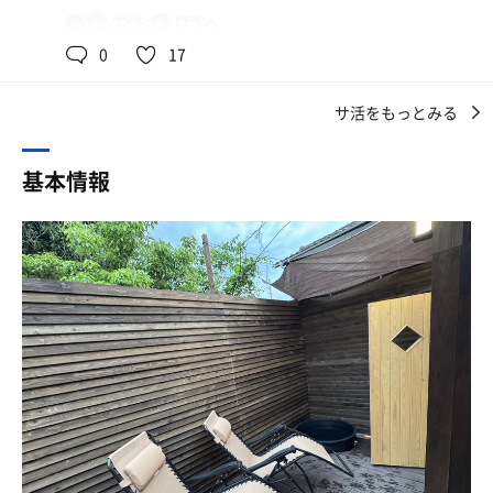
室内は益城の方と比べて広いくつろぎスペースがありゆっ
身を清めたらベランダのウッドデッキスペースに出て水風
体洗っていざサウナへ
90℃
25℃
共
くりとサウナの準備ができました。
呂と外気浴ができ、奥のドアを開けた先がサウナの露天完
用
0
17
結型！
前の人から30分くらい空くので入ってすぐは薪は足してく
いざ、薪サウナへ、室温は80℃とそこまで高くはありませ
周囲を高い壁で囲まれているため、周りから見られる心配
れてるみたいですが温度が下がってるので入ってすぐに薪
んでしたが、そこは薪サウナ、アロマ水をロウリュすると
はご無用！
サ活をもっとみる
を足すことをお勧めします
すぐさま室温が上がりポカポカしてきました。
箱型のサウナはHARVIAの薪ストーブが中央に配置し、L字
水風呂は水道なので温度高め凍らせた2Lペットボトルを1
くつろぎスペースにはAmazonスピーカーのアレクサが置
基本情報
で手前に低い座面と奥に広い上段座面がある造り。
本入れてくれましたが焼け石に水って感じでした
かれてあり好きな曲を流せるのですが、ここは設計的に素
上部窓から日差しがわずかに差し込み、座面下照明のた
冬は逆に冷たすぎるかな〜って思います
晴らしいというか、音楽が隣のサウナ室まで聞こえてくる
め、夜は薄暗く落ち着いた雰囲気なのでメディテーション
10月位が狙い目とおもわれます
ように設計されているようでした。（私はアイリッシュ音
に楽しめるかと。
楽を流しました。）
温度計は80℃を下回っているが、薪を自身で焚べて調整で
ロウリュ用のアロマ水付きのプランで予約したのでラベン
きセルフロウリュで湿度を足して熱くすることも可能。
ダーの香りで気持ちよくリラックスできました
じっくりと3セット堪能させて頂きました。
薪特有の柔らかい熱を広い上段で寝そべりながら堪能でき
るのが気持ち良くてたまらない！
サウナに時計が無いけどスマートスピーカーが置いてある
残念な点でいいますとロウリュをした際に扉が開いてしま
天井が高い分セルフロウリュすれば、時間差でウィスキー
ので問題なしでした
うので閉めに行かなくてはならないのが少し面倒でした。
樽の薪を焚べ燃える香りとサービスのアロマ水の良い香り
の蒸気がゆっくり全身に降り注ぎ、熱い蒸気を全身で堪能
シャワー室が狭いので身体が洗いにくいってのがちょっと
赤坂のサウナの事件等あり、開けやすくなっているのはわ
してサウナ室を出る。
残念でしたが
かりますが少し改善して欲しい点でした。
水風呂はウッドデッキ低い位置にある大きく深さもあるポ
全体的にはいい感じでした