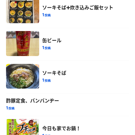
ソーキそば➕炊き込みご飯セット
1
投稿
缶ビール
1
投稿
ソーキそば
1
投稿
酢豚定食、バンバンヂー
1
投稿
今日も家でお鍋！