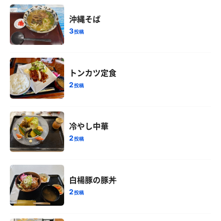
沖縄そば
3
投稿
トンカツ定食
2
投稿
冷やし中華
2
投稿
白楊豚の豚丼
2
投稿