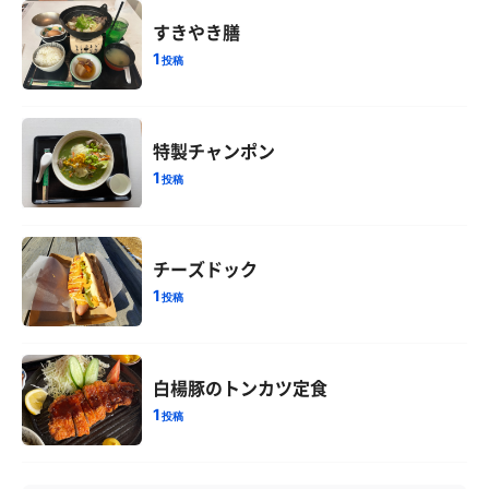
すきやき膳
1
投稿
特製チャンポン
1
投稿
チーズドック
1
投稿
白楊豚のトンカツ定食
1
投稿