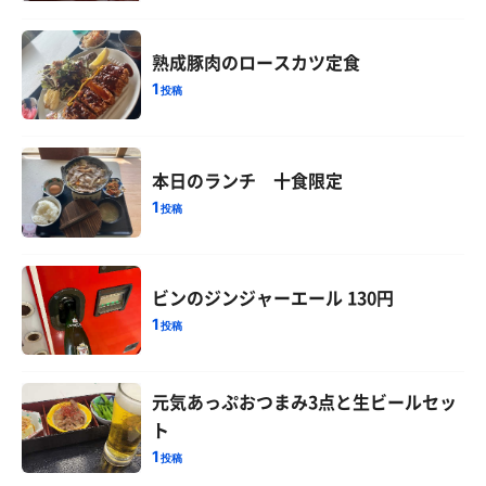
熟成豚肉のロースカツ定食
1
投稿
本日のランチ 十食限定
1
投稿
ビンのジンジャーエール 130円
1
投稿
元気あっぷおつまみ3点と生ビールセッ
ト
1
投稿