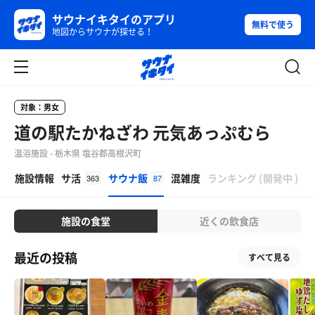
サウナイキタイのアプリ
無料で使う
地図からサウナが探せる！
対象：男女
道の駅たかねざわ 元気あっぷむら
温浴施設 - 栃木県 塩谷郡高根沢町
β
施設情報
サ活
サウナ飯
混雑度
ランキング
(
開発中
)
363
87
施設の食堂
近くの飲食店
最近の投稿
すべて見る