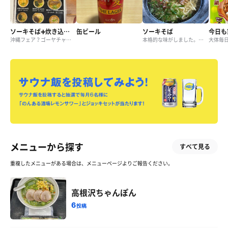
ソーキそば➕炊き込みご飯セット
缶ビール
ソーキそば
今日も
沖縄フェア？ゴーヤチャンプル定食品切れのため、そばに変更。これはこれで美味し！
本格的な味がしました。旨い😋
大体毎
メニューから探す
すべて見る
重複したメニューがある場合は、メニューページよりご報告ください。
高根沢ちゃんぽん
6
投稿