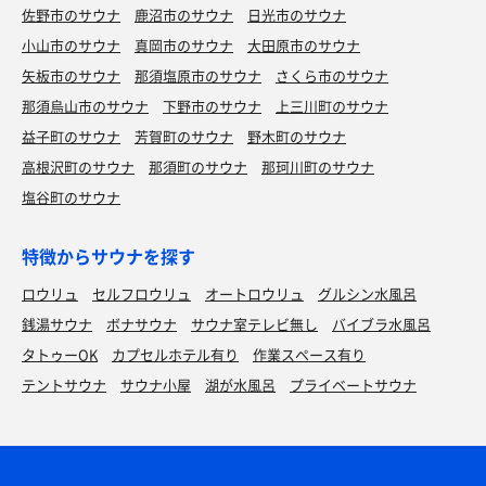
佐野市のサウナ
鹿沼市のサウナ
日光市のサウナ
小山市のサウナ
真岡市のサウナ
大田原市のサウナ
矢板市のサウナ
那須塩原市のサウナ
さくら市のサウナ
那須烏山市のサウナ
下野市のサウナ
上三川町のサウナ
益子町のサウナ
芳賀町のサウナ
野木町のサウナ
高根沢町のサウナ
那須町のサウナ
那珂川町のサウナ
塩谷町のサウナ
特徴からサウナを探す
ロウリュ
セルフロウリュ
オートロウリュ
グルシン水風呂
銭湯サウナ
ボナサウナ
サウナ室テレビ無し
バイブラ水風呂
タトゥーOK
カプセルホテル有り
作業スペース有り
テントサウナ
サウナ小屋
湖が水風呂
プライベートサウナ