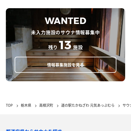
WANTED
未入力施設のサウナ情報募集中
13
残り
施設
情報募集施設を見る
TOP
栃木県
高根沢町
道の駅たかねざわ 元気あっぷむら
サウ