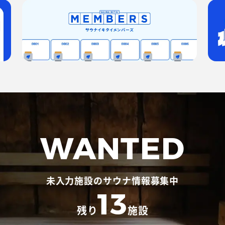
ix、Hulu、アマプラなどなど
でも視聴できます
できず。）
っぽい設備☺️
ん。。室温が90℃以上になったらしらせてください、との掲
WANTED
ようにしているっぽいけれど。
ないしこれでは物足りない。
風呂に入りたい感じもしません (´･ω･`)
未入力施設のサウナ情報募集中
たらいいのにな〜
13
サウナ始めちゃうとできないし、、（持ってきてればいいの
残り
施設