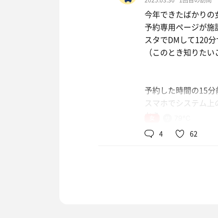
2025.03.30
1回目の訪問
今年できたばかりの
予約専用ページが施
スタでDMして120
（このとき知りたい
予約した時間の15
スマホでシステム上
から
女
79℃
3300円を登録した
4
62
↑このとき、登録し
サウナ入る前に即時
QRコードが利用時