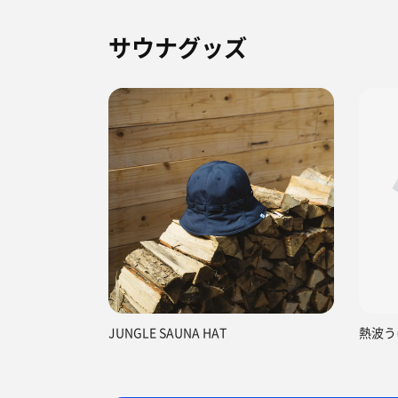
サウナグッズ
さて、手続きを終え
バスタオル、フェイ
ととのいスペースに
空っぽで新品の様相
夏に使われるのかな
サウナ室の木は新し
サ室を出てすぐ天井
風呂エリア。
かけ流し状態でのス
となく温度調整もで
JUNGLE SAUNA HAT
熱波う
サ室から内気浴スペ