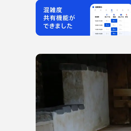
よう。
YouTubeやNetfl
配信サービスをサ室
（が、地上波は受信
いかにも、個室サウナ
だけれども。
室温は調整できませ
示に
あえて高温にならぬ
室温は80℃を超え
ロウリュしたとて、水
もーちょっと熱かっ
水分補給もいったん
だけど）