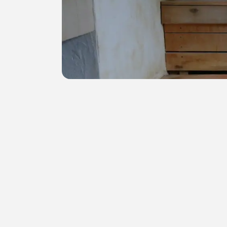
サウナ好きな人が携
うーん
なんか個性というか
近隣では他の個室サ
（予約制サウナで個
タオル類の貸し出し
水分とか、好きなア
ここの会員さんは割