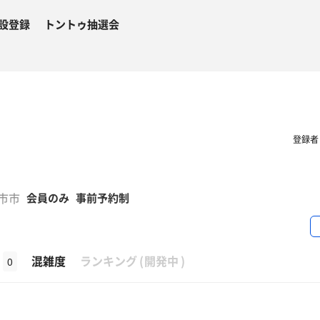
設登録
トントゥ抽選会
登録
々市市
会員のみ
事前予約制
β
混雑度
ランキング
(
開発中
)
0