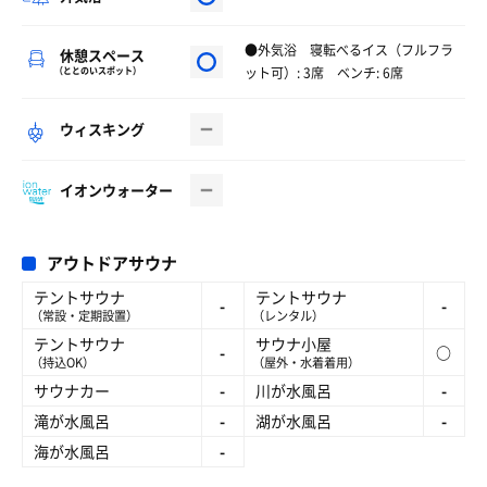
●外気浴 寝転べるイス（フルフラ
休憩スペース
ット可）: 3席 ベンチ: 6席
（ととのいスポット）
ウィスキング
イオンウォーター
アウトドアサウナ
テントサウナ
テントサウナ
-
-
（常設・定期設置）
（レンタル）
テントサウナ
サウナ小屋
-
○
（持込OK）
（屋外・水着着用）
サウナカー
-
川が水風呂
-
滝が水風呂
-
湖が水風呂
-
海が水風呂
-