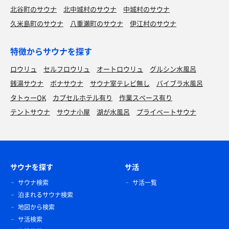
北谷町のサウナ
北中城村のサウナ
中城村のサウナ
久米島町のサウナ
八重瀬町のサウナ
伊江村のサウナ
特徴からサウナを探す
ロウリュ
セルフロウリュ
オートロウリュ
グルシン水風呂
銭湯サウナ
ボナサウナ
サウナ室テレビ無し
バイブラ水風呂
タトゥーOK
カプセルホテル有り
作業スペース有り
テントサウナ
サウナ小屋
湖が水風呂
プライベートサウナ
サウナを探す
サ活
サウナ検索
サ活一覧
泊まれるサウナ検索
地図から検索
サ活検索