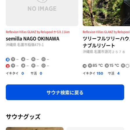
Reflexion Villas GLANZ by Relapool から0.11km
Reflexion Villas GLANZ by Relap
semilla NAGO OKINAWA
ツリーフルツリーハウ
ナブルリゾート
沖縄県 名護市稲嶺479-1
沖縄県 名護市源河２５７８
男
85 ℃
15 ℃
女
共
用
イキタイ
サ活
イキタイ
サ活
0
0
150
4
サウナ検索に戻る
サウナグッズ