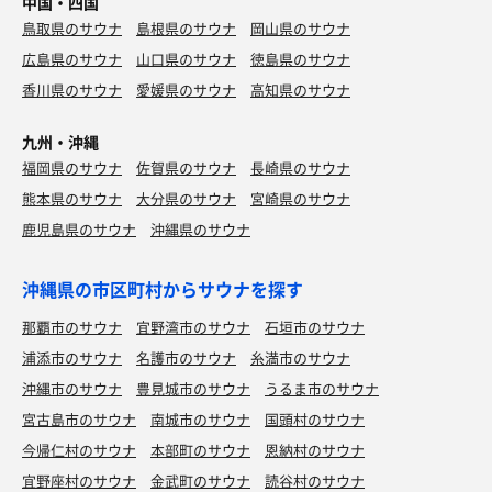
中国・四国
鳥取県のサウナ
島根県のサウナ
岡山県のサウナ
広島県のサウナ
山口県のサウナ
徳島県のサウナ
香川県のサウナ
愛媛県のサウナ
高知県のサウナ
九州・沖縄
福岡県のサウナ
佐賀県のサウナ
長崎県のサウナ
熊本県のサウナ
大分県のサウナ
宮崎県のサウナ
鹿児島県のサウナ
沖縄県のサウナ
沖縄県の市区町村からサウナを探す
那覇市のサウナ
宜野湾市のサウナ
石垣市のサウナ
浦添市のサウナ
名護市のサウナ
糸満市のサウナ
沖縄市のサウナ
豊見城市のサウナ
うるま市のサウナ
宮古島市のサウナ
南城市のサウナ
国頭村のサウナ
今帰仁村のサウナ
本部町のサウナ
恩納村のサウナ
宜野座村のサウナ
金武町のサウナ
読谷村のサウナ