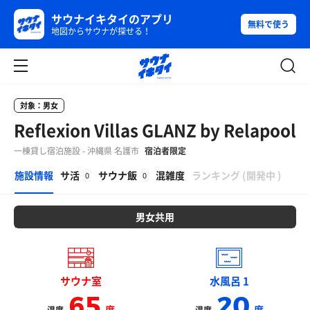
サウナイキタイのアプリ
無料で使う
地図からサウナが探せる！
対象：男女
Reflexion Villas GLANZ by Relapool
一棟貸し宿泊施設 - 沖縄県 名護市
宿泊者限定
β
施設情報
サ活
サウナ飯
混雑度
ランキング
(
開発中
)
0
0
男女共用
サウナ室
水風呂 1
65
20
度
度