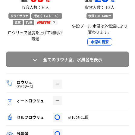
温度
温度
収容人数： 6 人
収容人数： 10 人
ドライサウナ
対流式（ストーン）
水深110~140cm
電気
TV無
併設プール 水温は外気温により
変わります。
ロウリュで温度を上げて利用が
最適
水深の目安
全てのサウナ室、水風呂を表示
ロウリュ
（アウフグース）
オートロウリュ
セルフロウリュ
※10分に1回
外気浴