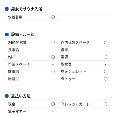
男女でサウナ入浴
水着着用
○
設備・ルール
24時間営業
○
館内休憩スペース
○
食事処
-
漫画
-
Wi-Fi
○
電源
○
作業スペース
-
給水器
-
駐車場
○
ウォシュレット
○
岩盤浴
-
タトゥー
○
支払い方法
現金
○
クレジットカード
○
電子マネー
-