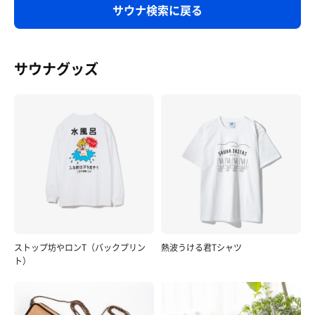
サウナ検索に戻る
サウナグッズ
ホルモン
ホルモン290円と破格。牛サガリがやわらかくて美味し
かった😊店内げき寒なので注意⚠️
ストップ坊やロンT（バックプリン
熱波うける君Tシャツ
ト）