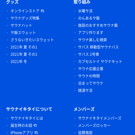
グッズ
取り組み
オンラインストア
水曜サ活
サウナグッズ特集
のんあるサ飯
サウナハット
施設のおすすめサウナ飯
サ飯スウェット
アプリ作ります
さうないきたいスウェット
サウナ楽しむ検索
2021年 夏 その1
サバス 移動型サウナバス
2021年 夏 その1
サバス 2号車
2021年 冬
カプセルトイ サウナキット
サウナ応援企業
サウナの時間
泊まってサウナ
銭湯サ活
サウナイキタイについて
メンバーズ
サウナイキタイとは
サウナイキタイメンバーズ
誕生時のお話
メンバーズロッカー
iPhoneアプリ
協賛施設