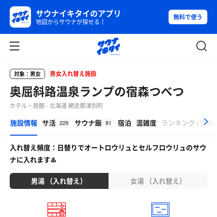
サウナイキタイのアプリ
無料で使う
地図からサウナが探せる！
男女入れ替え施設
対象：男女
奥屈斜路温泉ランプの宿森つべつ
ホテル・旅館 - 北海道 網走郡津別町
β
施設情報
サ活
サウナ飯
宿泊
混雑度
ランキング
(
開発
229
81
入れ替え頻度：日替りでオートロウリュとセルフロウリュのサウ
ナに入れます♨️
男湯 （入れ替え）
女湯 （入れ替え）