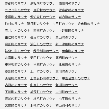
寿都町のサウナ
黒松内町のサウナ
蘭越町のサウナ
ニセコ町のサウナ
真狩村のサウナ
留寿都村のサウナ
京極町のサウナ
倶知安町のサウナ
岩内町のサウナ
泊村のサウナ
積丹町のサウナ
古平町のサウナ
余市町のサウナ
赤井川村のサウナ
南幌町のサウナ
上砂川町のサウナ
由仁町のサウナ
長沼町のサウナ
栗山町のサウナ
月形町のサウナ
浦臼町のサウナ
新十津川町のサウナ
妹背牛町のサウナ
秩父別町のサウナ
雨竜町のサウナ
北竜町のサウナ
沼田町のサウナ
鷹栖町のサウナ
東神楽町のサウナ
当麻町のサウナ
比布町のサウナ
愛別町のサウナ
上川町のサウナ
東川町のサウナ
美瑛町のサウナ
上富良野町のサウナ
中富良野町のサウナ
占冠村のサウナ
和寒町のサウナ
剣淵町のサウナ
下川町のサウナ
美深町のサウナ
中川町のサウナ
幌加内町のサウナ
増毛町のサウナ
小平町のサウナ
苫前町のサウナ
羽幌町のサウナ
初山別村のサウナ