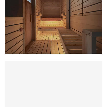
ーっと飛んできていて、水を飲んでいた🥺その子はかなり
もちろん2つ。エゾシカ肉バーガー🍔も買った。
オートロウリュが発動してくれたので次のセットからのサ
大きかったから、わたしのサウナハット取られないかちょ
やるなら徹底的にだ‼️
ウナ室に向かうタイミングがわかって助かりました。
っと心配だった笑笑
そう、何故なら今日の私には（しつこい）。
やっぱり温度以上に良き熱さのサウナ室は気持がいい。
外気温が2度ほどだったので（今時期にしてはあったかい
2セット普段どおりに入って満足して3セット目以降はテレ
けど）寒くて椅子での外気浴はそこそこに、露天風呂で半
釧路から車で約2時間。初めましての津別。
ビ集中タイムに。
身浴しながら野鳥観察して本当にリラックス😌
気温が32度もあるぞ？釧路より10度も高い。
温泉の泉質はアルカリ泉で無色透明、無味（？）無臭。少
やはり内陸は暑いのですね。
カジュアル側は脱衣所も同じ映像がテレビで流れているの
しとろみのある温泉で肌ざわりががぬるっととにかくお肌
入館料800円支払い、いざ7月初サウナっ‼️
で、脱衣所で映像の内容は把握はできる。
ツルツルに。すごく個人的に好きな温泉でした♨️
でも集中してみたいので3セット目からはサウナ室のテレ
◆サウナ
ビ前に陣取ってゆっくりサウナタイムに。
あっという間に3時間入ってすっかり身も心もぽかぽかに
男女日替わりらしい。
映像の内容はタウンニュースつべつという道東テレビ作成
なった☺️こじんまりしている施設だけど、温かみのある素
本日はオートロウリュの【カジュアルサウナ】。
の動画。
敵な場所であんまり混んでほしくないなぁと思いました。
L字1段×2段、定員6〜8名サイズ。
津別峠の雲海ツアーやチミケップ湖のこと等の話題に加え
今回日帰りで行ったけど、ロビーも素敵だしお食事も気に
ストーブはハルビア。
てこちらのサウナリニューアルしましたの映像も。
なるので今度は宿泊でのんびりしたいなぁ🐼
ストーブ周りにスペースがあり、内庭っぽい。
そしてそのランプの宿森つべつ映像に「サウナ大好き支配
テレビ📺有りかと思いきや、画面では施設のイメージビデ
人」って池田支配人がガッツリ紹介トークしてました。
オのみ放映。これは珍しい😁
そんな津別の魅力たっぷり映像を見ながら14分。テレビ前
室温計は80度だが、体感は低め。
は下段なので比較的長く入ってられてテレビが楽しめる。
人のdailyで室温下がる…。ココルクを思い出す😁
ただしテレビ前はストーブすぐ横なのでオートロウリュが
30分に1回のオートロウリュ発動で、気持ちよくなれま
発動すると上段座面では感じられない熱風がしっかりと感
す。
じられました。