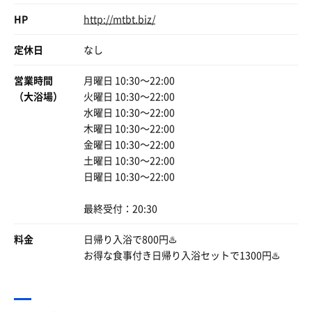
サウナ自体は比較的快適で、3セットいただきました✨
HP
http://mtbt.biz/
定休日
なし
断固たる決意を持っている今日。
🪜すべく川湯へ向かう🚗💨やる時はやるのである。
営業時間
月曜日 10:30〜22:00
強酸性硫黄泉で穢れを払いたかった。
（大浴場）
火曜日 10:30〜22:00
ここでヒロテテ氏を召喚。観光ホテルで待ち合わせ、私は
水曜日 10:30〜22:00
先にサウナ…と思ったら、まさかの日帰り休止😭
木曜日 10:30〜22:00
オアズケ喰らってそのまま帰れるワケもなく、欣喜湯さん
で温泉のみいただく。ノーサウナ😢
金曜日 10:30〜22:00
しかし‼️kawayouはやはり最高だ。
土曜日 10:30〜22:00
アイス食べてfinish‼️
日曜日 10:30〜22:00
最終受付：20:30
料金
日帰り入浴で800円♨️
お得な食事付き日帰り入浴セットで1300円♨️