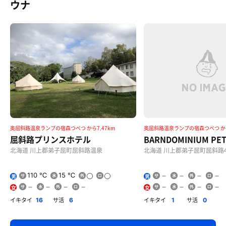
ウナ
奥屈斜路温泉ランプの宿森つべつ から7.47km
奥屈斜路温泉ランプの宿森つべつ から
屈斜路プリンスホテル
BARNDOMINIUM PE
北海道 川上郡弟子屈町屈斜路温泉
北海道 川上郡弟子屈町屈斜路41
110 ℃
15 ℃
男
男
女
女
イキタイ
サ活
イキタイ
サ活
16
6
1
0