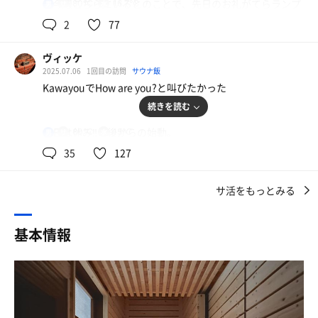
が今週こちらにいるとのことで、先日のお礼がてらランプ
80℃
16.7℃
男
分ぐらいでロウリュあり。ロウリュされてもマイルドめで
の宿森つべつさんへ行ってきました。
その後も入っていられる。
2
77
温度は80-84度ほどでロウリュが多いからなのか、湿度が
オープン直後からゆっくり入りたいと思って10時半目掛け
保たれていて過ごしやすいサウナ。サウナマットあり、15
ヴィッケ
てランプの宿へ。
分の砂時計⏳、12分時計あり🕰️カジュアルサウナの名前だ
2025.07.06
1回目の訪問
サウナ飯
今回はHOの半額クーポンで入場、入浴料を払っていると
けども、ヒーリングミュージックが流れていて照明も温か
KawayouでHow are you?と叫びたかった
池田支配人が現れて、カジュアル側のテレビの映像変わり
みのある感じでかなりリラックス空間を演出している。ヴ
続きを読む
ました！とのこと。
ィヒタもあってヴィヒタ用の霧吹きもあり少しかけてみた
本日カジュアル側ってわかって来たのでそれは楽しみな情
ら、香りがふわっと。ヒーリングミュージックが流れてい
今日は休み‼️午後からの始動。
80℃
15℃
男
報だと気分を高揚させながら浴場へと向かう。
るけどテレビもついていて、リモコンは置いていないので
出掛けにスタッフから声を掛けられたけど『今日は休
35
127
消したり音も小さくしたりっていうことができなかったの
み‼️』と答えて振り切る。
オープン時間に来ましたけど今日はもう2名浴場内に。
がちょっと残念だった🥲
ごめんね、冷たく感じたかもね😁
まあ今日は土曜日なので一番乗りも独り占めも狙って来て
でもサウナとしては入りやすいし1セット目から滝汗！
サ活をもっとみる
仕方がないのである。
いないので、そこは気にしてません。
わたしとしては長めの11分12分13分10分14分の5セット。
今日の私には絶対にサウナに行くんだ‼️と、断固たる決意
水風呂は小さめで最初ぬるいと思ったけど、蛇口から水を
がある。determinationというヤツだ。
身体洗って高温湯に浸かって「良いお湯だ！」ってニンマ
基本情報
足していたらキンキンに🚰
安西先生も山王戦の前に『断固たる決意が必要なんだ‼️』
リしてからサウナへ向かう。
ととのいスペースは露天！ゆったりめの椅子が二つあり、
って言ってた。
ゆったり座るとサイコウだった。
今日は支配人の言葉にテレビ目的になったサウナ室。
15時から17時ごろまで小鳥たちが露天風呂のまわりをぴー
腹ペコな私は、鶴居の道の駅へ立ち寄る。
1セット目、2セット目は他の方が入っていてテレビ前にい
ぴー鳴いていて、露天の岩場まで鳥が飛んできて野鳥の楽
そう。メンチカツを食べるためだ。
たので普段どおりに上段で9分ほど入る。
園🐦‍⬛🦜🕊️🪽カケスっていう鳥が何度も私の近くまでバサ
今日の私はチートDAYだ‼️と、断固たる（以下略）。
今日は80℃のカジュアル側サウナ、1セット目は1分ほどで