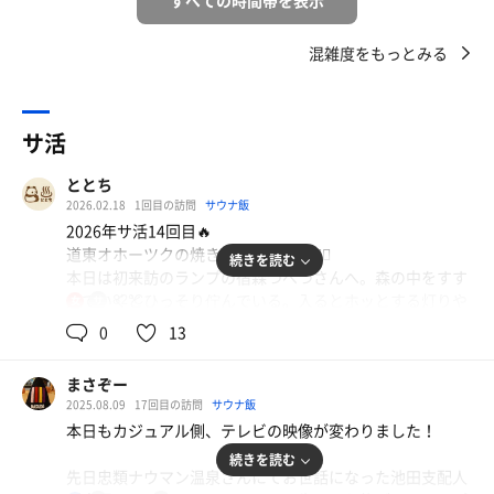
すべての時間帯を表示
混雑度をもっとみる
サ活
ととち
2026.02.18
1回目の訪問
サウナ飯
2026年サ活14回目🔥
道東オホーツクの焼き肉とサウナ旅🧖‍♀️
続きを読む
本日は初来訪のランプの宿森つべつさんへ。森の中をすす
んでいくとひっそり佇んでいる。入るとホッとする灯りや
82℃
女
ランプと木の家具がたくさんあって癒され空間。窓の近く
0
13
にはさまざまな鳥が飛んできていてメルヘンすぎる🕊️💓野
鳥観察にうしろ髪ひかれながらも浴室へ。コンパクトな作
まさぞー
りで、内風呂はバイブラ、低温、高温の浴槽と水風呂があ
2025.08.09
17回目の訪問
サウナ飯
った。早速身体を洗って内風呂であったまりサウナに
本日もカジュアル側、テレビの映像が変わりました！
GO！サウナはカジュアルサウナの方でした🌿サウナ室は
続きを読む
コンパクトで4-5人ほどで結構ぎゅうぎゅうになりそう。
先日忠類ナウマン温泉さんにてお世話になった池田支配人
ハルビアのストーブの上にオートロウリュがあって、8-9