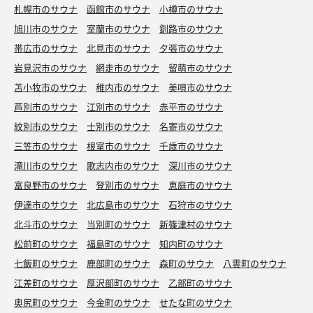
札幌市のサウナ
函館市のサウナ
小樽市のサウナ
旭川市のサウナ
室蘭市のサウナ
釧路市のサウナ
帯広市のサウナ
北見市のサウナ
夕張市のサウナ
岩見沢市のサウナ
網走市のサウナ
留萌市のサウナ
苫小牧市のサウナ
稚内市のサウナ
美唄市のサウナ
芦別市のサウナ
江別市のサウナ
赤平市のサウナ
紋別市のサウナ
士別市のサウナ
名寄市のサウナ
三笠市のサウナ
根室市のサウナ
千歳市のサウナ
滝川市のサウナ
歌志内市のサウナ
深川市のサウナ
富良野市のサウナ
登別市のサウナ
恵庭市のサウナ
伊達市のサウナ
北広島市のサウナ
石狩市のサウナ
北斗市のサウナ
当別町のサウナ
新篠津村のサウナ
松前町のサウナ
福島町のサウナ
知内町のサウナ
七飯町のサウナ
鹿部町のサウナ
森町のサウナ
八雲町のサウナ
江差町のサウナ
厚沢部町のサウナ
乙部町のサウナ
奥尻町のサウナ
今金町のサウナ
せたな町のサウナ