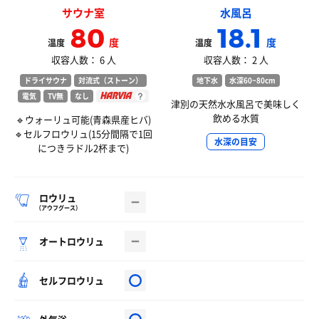
サウナ室
水風呂
80
18.1
度
度
温度
温度
収容人数： 6 人
収容人数： 2 人
ドライサウナ
対流式（ストーン）
地下水
水深60~80cm
電気
TV無
なし
津別の天然水水風呂で美味しく
飲める水質
🔹ウォーリュ可能(青森県産ヒバ)
🔹セルフロウリュ(15分間隔で1回
水深の目安
につきラドル2杯まで)
ロウリュ
（アウフグース）
オートロウリュ
セルフロウリュ