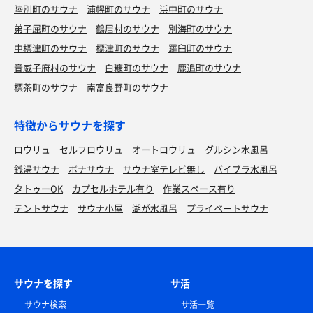
陸別町のサウナ
浦幌町のサウナ
浜中町のサウナ
弟子屈町のサウナ
鶴居村のサウナ
別海町のサウナ
中標津町のサウナ
標津町のサウナ
羅臼町のサウナ
音威子府村のサウナ
白糠町のサウナ
鹿追町のサウナ
標茶町のサウナ
南富良野町のサウナ
特徴からサウナを探す
ロウリュ
セルフロウリュ
オートロウリュ
グルシン水風呂
銭湯サウナ
ボナサウナ
サウナ室テレビ無し
バイブラ水風呂
タトゥーOK
カプセルホテル有り
作業スペース有り
テントサウナ
サウナ小屋
湖が水風呂
プライベートサウナ
サウナを探す
サ活
サウナ検索
サ活一覧