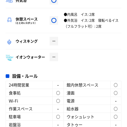
外気浴
●内風呂 イス: 2席
休憩スペース
●外気浴 イス: 2席 寝転べるイス
（ととのいスポット）
（フルフラット可）: 2席
ウィスキング
イオンウォーター
設備・ルール
24時間営業
-
館内休憩スペース
○
食事処
○
漫画
○
Wi-Fi
○
電源
-
作業スペース
-
給水器
○
駐車場
○
ウォシュレット
○
岩盤浴
-
タトゥー
-