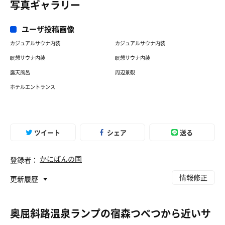
写真ギャラリー
彩り野菜のあんかけ焼きそば
具沢山で大好きです😋
ユーザ投稿画像
カジュアルサウナ内装
カジュアルサウナ内装
瞑想サウナ内装
瞑想サウナ内装
露天風呂
周辺景観
ホテルエントランス
ツイート
シェア
送る
かにぱんの国
登録者：
情報修正
更新履歴
奥屈斜路温泉ランプの宿森つべつから近いサ