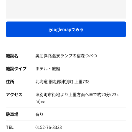
◆水風呂
4セット目も14分ほどテレビ前で。
地下水掛け流し。
この入り方もありなサウナ室で今日はしっかり楽しめまし
水温13度と記載されてたけど、もう少し高そう。
た。
定員2名。蛇口の開閉は自由なスタイル。
googlemapでみる
水風呂は本日16.7℃、程よく気持ち良い冷たさでしっかり
◆ととのい
と声が出てました。
外気浴インフィニティ×2脚、アディロンダック×3脚。
内気浴にもいくつかアディロンダックが。
曇天模様で時に小雨の露天での外気浴は20℃そこそこで涼
施設名
奥屈斜路温泉ランプの宿森つべつ
露天を囲う塀が傾いていて落ちてきそう。ちと怖い😁
しくて今日の午前中は良い外気浴日和でした。
虫は少なめ（🦋🐝🐜）
施設タイプ
ホテル・旅館
ゆっくり4セット入って12時を過ぎて上がり、お腹空かせ
◆その他
てレストランへ。
住所
北海道 網走郡津別町 上里738
温泉はPH9.6のアルカリ泉。
肌あたりが柔らかく、湯あたりしにくそう。
今日もいいサウナでした。
ビート板、シャンプーなどのアメニティあり。
アクセス
津別町市街地より上里方面へ車で約20分(23k
ドレッサーには綿棒とドライヤー。
m)🚗
脱衣所にはロッカーなし（脱衣籠のみ）。
セーフティロッカー有り（無料）。
駐車場
有り
ご年配が多く、掛け湯洗体無しの直湯船が多い…。
TEL
0152-76-3333
何故だなんだ…汚い😭