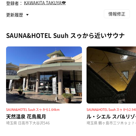
KAWAKITA TAKUYA🐨
登録者：
情報修正
更新履歴
SAUNA&HOTEL Suuh スゥから近いサウナ
SAUNA&HOTEL Suuh スゥ から1.64km
SAUNA&HOTEL Suuh スゥ から2.9
天然温泉 花鳥風月
ル・シエル スパ&リゾ
埼玉県 日高市下大谷沢546
埼玉県 鶴ヶ島市三ツ木９２７