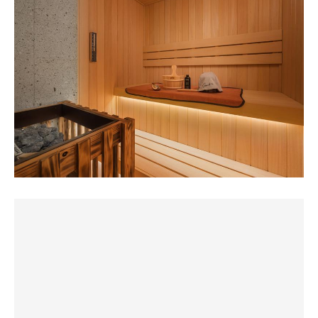
そして浴室とトイレは別になっている。というか、個室サ
でもプライベートサウナに改修してるのでいやらしさは皆
トーブコンパクトなサ室のためロウリュの熱がダイレクト
ウナで部屋にトイレがある所は初めて(まぁ、元はラブホ
無☝️
に全身に伝わってくる。アロマオイルも備え付けてくれて
だからあっても当然か)
いたので自分の好みに濃度を調整してのセルフロウリュが
フロントで受付
可能。木の桶にMISAのラドルも本格的。出来たての施設の
エレベーター前にある氷を持ってきて、身体を清めた後水
ソロで90分利用で3200円
ため木の匂いが良く心地良い。そこにアロマオイルの香り
張りをした後、用意した氷を入れて1セット目。
プライベートサウナにしては良心的な価格😆
ととくさしけんごBGM…正直このクオリティのサ室とは！
支払いは現金かクレジットカード
…と思ったのだが、とある不安がよぎり急いで浴室へ。
【水風呂】
予感は的中。お湯のままだった。
ルームキーを受け取りお部屋へ
シャワーと共に浴室にある大きめのバスタブに水を溜めて
途中から水へと切り替え再度サウナへ。
エレベーターを降りると冷凍庫があり、中にはバケツに氷
水風呂として使う形。水道水そのままのため夏場はかなり
が入ってる
ぬるめ、最初の計測は26度ほど。廊下に製氷機があり、バ
サウナは2、3人が一度に入っても狭くは感じない程の広さ
自由に使っていいらしい😏
ケツ2杯までは氷を持って行っていいらしいのである程度
があり、セルフロウリュはもちろん可能。アロマオイルも
の温度調整は可能。ただ他の部屋の人も持っていくから
用意されている。
部屋の中はとてもキレイ😍✨
か、タイミングの問題か、ほとんど氷にはありつけず。な
けなしの氷をかき集め一番冷やせた時で23℃くらい。
8分程入り、水風呂へ。
ウォーターサーバー
氷を入れたとはいえお湯が入ってしまった為、ぬるめ…。
ポーションタイプのコーヒー
【ととのい】
まぁ、これは自分のミスだから仕方ない。
大型モニター
インフィニティチェアが1脚、一人用のフラットソファー
空気清浄機
でととのう事も可能。照明を暗くしてBGMを掛けながらの
そして整い。
Bluetoothスピーカー
ととのいは極楽そのもの。空調も当然自由に設定できるの
この整いスペースが実に素晴らしく、Bluetoothを通して
防水仕様のソファー
で自分好みのととのいを演出できるのが楽しい。計4セッ
自分の好きな音楽を聴きながらソファーベットに横たわり