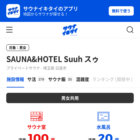
サウナイキタイのアプリ
無料で使う
地図からサウナが探せる！
対象：男女
SAUNA&HOTEL Suuh スゥ
プライベートサウナ - 埼玉県 日高市
β
施設情報
サ活
サウナ飯
混雑度
ランキング
(
開発中
)
379
50
男女共用
サウナ室
水風呂
100
20
度
度