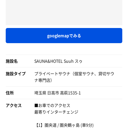
などなど至れり尽くせり😆
ト、最高にととのった。
休む事が出来る。
お風呂はシャレたバスタブ🛁
川越の果てにあんな施設が出来ていたとは！サ活投稿も少
そして2セットに入る前に浴槽の水を入れ替え、再度氷を
セルフロウリュ用にrentoのアロマオイル(フォレスト)が用
なかったので完全にダークホースでした。水風呂（製氷
投入。今度はちゃんと水になっている事を確認してからサ
意されてた😳
機？）以外は本当にケチの付け所の無い素敵な施設。水道
ウナへ。
タオルセットにサウナマット
水も冬になればキンキンだと思うので、また寒い季節にな
googlemapでみる
その他アメニティーまで
ったら今度は3時間コースで再訪したいと思います！
再び8分程蒸された後水風呂へ。
女性にはうれしいドライヤー、カールドライヤー、ヘアア
うん！今度はキンキンの水風呂になっていて最高！
イロンまで揃ってる😳
その後時間を最大まで利用し4セット堪能。
施設名
2名用のコンパクトなサ室(2段)
SAUNA&HOTEL Suuh スゥ
MISA製4.5kwのストーブ
今までは個室サウナは川口が一番安くて水風呂もありいい
設定は90℃程度にしてるそう
施設タイプ
プライベートサウナ（個室サウナ、貸切サウ
と思っていたが、それを越える個室サウナを見つけてしま
ナ専門店）
った。
バスタブに水を溜め始めたところでスタート😆
Bluetoothスピーカーで音楽を流す🎶
住所
埼玉県 日高市 高萩1535-1
しかも職場からも30分圏内で行けるし、駐車場も完備さ
早速ストーブにロウリュ
れ、川口では払っていたパーキング代を支払う事もない。
ただ一気にかけるのはやめましょう☝️
アクセス
■お車でのアクセス
温度下がります😢
最寄りインターチェンジ
やはり個室サウナは少し料金はかかってしまうが、誰にも
おすすめはラドル1杯分をちょこちょこ少量ずつ何回かに
邪魔されず入れる所が最大のメリット。
分けてロウリュしましょう☝️
【1】圏央道 / 圏央鶴ヶ島 (車9分)
上段に座ると汗はかけるがマイルドなのでおすすめは...ス