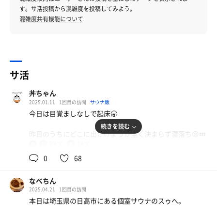
す。サ活投稿から混雑度を投稿してみよう。
混雑度共有機能について
サ活
丼ちゃん
2025.01.11
1回目の訪問
サウナ飯
今日は目覚ましなしで起床🥱
続きを読む
昨日のうちにどこに出かけようか全く決まらず寝落ち😪💤
93℃
13℃
共
用
何となくイキタイのアプリを眺めて行けそうなところは
0
68
と...
なべちん
おっ、ここにしよう☝️
2025.04.21
1回目の訪問
本日は埼玉県の日高市にある個室サウナのスゥへ。
善は急げ‼️