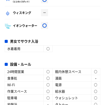
（ととのいスポット）
ウィスキング
イオンウォーター
男女でサウナ入浴
水着着用
○
設備・ルール
24時間営業
○
館内休憩スペース
○
食事処
○
漫画
-
Wi-Fi
○
電源
○
作業スペース
○
給水器
○
駐車場
○
ウォシュレット
○
岩盤浴
-
タトゥー
○