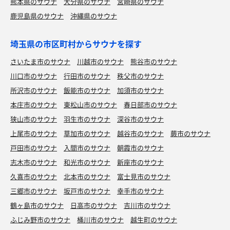
熊本県のサウナ
大分県のサウナ
宮崎県のサウナ
鹿児島県のサウナ
沖縄県のサウナ
埼玉県の市区町村からサウナを探す
さいたま市のサウナ
川越市のサウナ
熊谷市のサウナ
川口市のサウナ
行田市のサウナ
秩父市のサウナ
所沢市のサウナ
飯能市のサウナ
加須市のサウナ
本庄市のサウナ
東松山市のサウナ
春日部市のサウナ
狭山市のサウナ
羽生市のサウナ
深谷市のサウナ
上尾市のサウナ
草加市のサウナ
越谷市のサウナ
蕨市のサウナ
戸田市のサウナ
入間市のサウナ
朝霞市のサウナ
志木市のサウナ
和光市のサウナ
新座市のサウナ
久喜市のサウナ
北本市のサウナ
富士見市のサウナ
三郷市のサウナ
坂戸市のサウナ
幸手市のサウナ
鶴ヶ島市のサウナ
日高市のサウナ
吉川市のサウナ
ふじみ野市のサウナ
桶川市のサウナ
越生町のサウナ