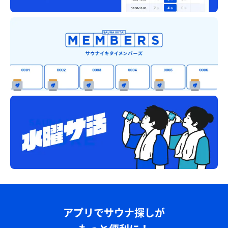
の☝️
アプリでサウナ探しが