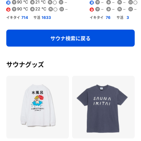
90 ℃
21 ℃
男
男
90 ℃
22 ℃
女
女
イキタイ
サ活
イキタイ
サ活
714
1633
76
3
サウナ検索に戻る
サウナグッズ