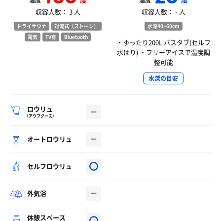
温度
温度
収容人数： 3 人
収容人数： - 人
ドライサウナ
対流式（ストーン）
水深40~60cm
電気
TV有
Bluetooth
・ゆったり200L バスタブ(セルフ
水はり) ・フリーアイスで温度調
整可能
水深の目安
ロウリュ
（アウフグース）
オートロウリュ
セルフロウリュ
外気浴
休憩スペース