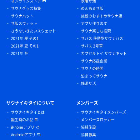
オンラインストア
水曜サ活
サウナグッズ特集
のんあるサ飯
サウナハット
施設のおすすめサウナ飯
サ飯スウェット
アプリ作ります
さうないきたいスウェット
サウナ楽しむ検索
2021年 夏 その1
サバス 移動型サウナバス
2021年 夏 その1
サバス 2号車
2021年 冬
カプセルトイ サウナキット
サウナ応援企業
サウナの時間
泊まってサウナ
銭湯サ活
サウナイキタイについて
メンバーズ
サウナイキタイとは
サウナイキタイメンバーズ
誕生時のお話
メンバーズロッカー
iPhoneアプリ
協賛施設
Androidアプリ
協賛募集