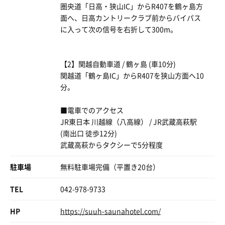
今度から個室サウナに行く際はスゥになりそうだ。
圏央道「日高・狭山IC」からR407を鶴ヶ島方
タン🧍‍♂️
面へ、日高カントリークラブ前からバイパス
に入って次の信号を右折して300m。
水風呂はノーマルでも十分冷たい🥶
体感で14～15℃
しか～し
【2】関越自動車道 / 鶴ヶ島 (車10分)
せっかくなんで🧊を投入😏
関越道「鶴ヶ島IC」からR407を狭山方面へ10
シングルまではいかないけどかなりの冷たさ😖
分。
内気浴はソファーにゴロリ🛋
■電車でのアクセス
JR東日本 川越線（八高線） / JR武蔵高萩駅
そんなこんなで3セット
(南出口 徒歩12分)
武蔵高萩からタクシーで5分程度
こりゃ穴場だね😏
また来よ～っと😊
駐車場
無料駐車場完備（平置き20台）
TEL
042-978-9733
HP
https://suuh-saunahotel.com/