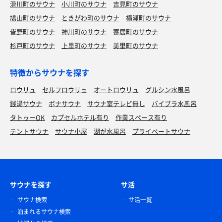
滑川町のサウナ
小川町のサウナ
吉見町のサウナ
鳩山町のサウナ
ときがわ町のサウナ
横瀬町のサウナ
皆野町のサウナ
神川町のサウナ
寄居町のサウナ
杉戸町のサウナ
上里町のサウナ
美里町のサウナ
特徴からサウナを探す
ロウリュ
セルフロウリュ
オートロウリュ
グルシン水風呂
銭湯サウナ
ボナサウナ
サウナ室テレビ無し
バイブラ水風呂
タトゥーOK
カプセルホテル有り
作業スペース有り
テントサウナ
サウナ小屋
湖が水風呂
プライベートサウナ
サウナを探す
サ活
サウナ検索
サ活一覧
泊まれるサウナ検索