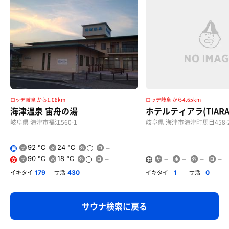
ロッヂ岐阜 から1.08km
ロッヂ岐阜 から4.65km
海津温泉 宙舟の湯
ホテルティアラ(TIARA
岐阜県 海津市福江560-1
岐阜県 海津市海津町馬目458-
92 ℃
24 ℃
男
90 ℃
18 ℃
女
共
用
イキタイ
サ活
イキタイ
サ活
179
430
1
0
サウナ検索に戻る