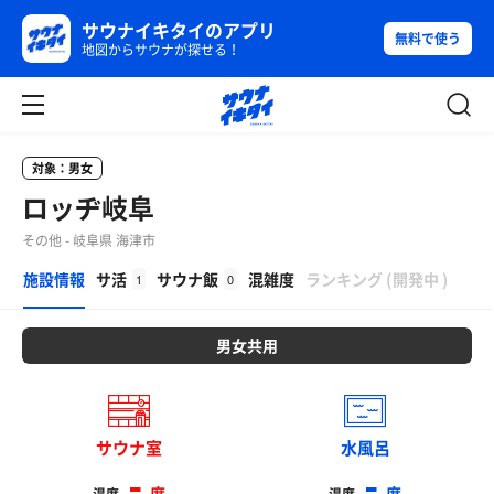
サウナイキタイのアプリ
無料で使う
地図からサウナが探せる！
対象：男女
ロッヂ岐阜
その他 - 岐阜県 海津市
β
施設情報
サ活
サウナ飯
混雑度
ランキング
(
開発中
)
1
0
男女共用
サウナ室
水風呂
-
-
度
度