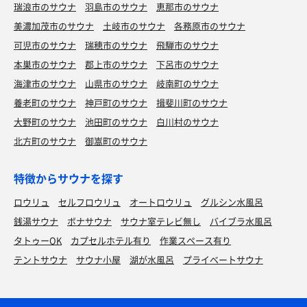
瑞浪市のサウナ
羽島市のサウナ
恵那市のサウナ
美濃加茂市のサウナ
土岐市のサウナ
各務原市のサウナ
可児市のサウナ
瑞穂市のサウナ
飛騨市のサウナ
本巣市のサウナ
郡上市のサウナ
下呂市のサウナ
海津市のサウナ
山県市のサウナ
岐南町のサウナ
養老町のサウナ
神戸町のサウナ
揖斐川町のサウナ
大野町のサウナ
池田町のサウナ
白川村のサウナ
北方町のサウナ
御嵩町のサウナ
特徴からサウナを探す
ロウリュ
セルフロウリュ
オートロウリュ
グルシン水風呂
銭湯サウナ
ボナサウナ
サウナ室テレビ無し
バイブラ水風呂
タトゥーOK
カプセルホテル有り
作業スペース有り
テントサウナ
サウナ小屋
湖が水風呂
プライベートサウナ