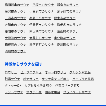
横須賀市のサウナ
平塚市のサウナ
鎌倉市のサウナ
藤沢市のサウナ
小田原市のサウナ
茅ヶ崎市のサウナ
三浦市のサウナ
秦野市のサウナ
厚木市のサウナ
大和市のサウナ
伊勢原市のサウナ
海老名市のサウナ
座間市のサウナ
南足柄市のサウナ
葉山町のサウナ
大磯町のサウナ
大井町のサウナ
山北町のサウナ
箱根町のサウナ
湯河原町のサウナ
愛川町のサウナ
清川村のサウナ
特徴からサウナを探す
ロウリュ
セルフロウリュ
オートロウリュ
グルシン水風呂
銭湯サウナ
ボナサウナ
サウナ室テレビ無し
バイブラ水風呂
タトゥーOK
カプセルホテル有り
作業スペース有り
テントサウナ
サウナ小屋
湖が水風呂
プライベートサウナ