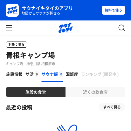
サウナイキタイのアプリ
無料で使う
地図からサウナが探せる！
対象：男女
青根キャンプ場
キャンプ場 - 神奈川県 相模原市
β
施設情報
サ活
サウナ飯
混雑度
ランキング
(
開発中
)
9
0
施設の食堂
近くの飲食店
最近の投稿
すべて見る