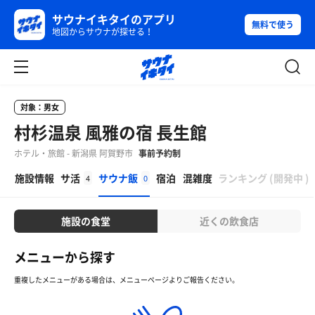
サウナイキタイのアプリ
無料で使う
地図からサウナが探せる！
対象：男女
村杉温泉 風雅の宿 長生館
ホテル・旅館 - 新潟県 阿賀野市
事前予約制
β
施設情報
サ活
サウナ飯
宿泊
混雑度
ランキング
(
開発中
)
4
0
施設の食堂
近くの飲食店
メニューから探す
重複したメニューがある場合は、メニューページよりご報告ください。