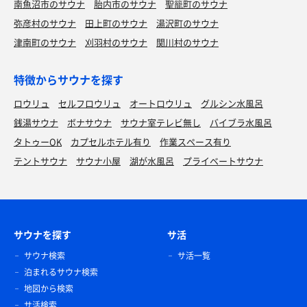
南魚沼市のサウナ
胎内市のサウナ
聖籠町のサウナ
弥彦村のサウナ
田上町のサウナ
湯沢町のサウナ
津南町のサウナ
刈羽村のサウナ
関川村のサウナ
特徴からサウナを探す
ロウリュ
セルフロウリュ
オートロウリュ
グルシン水風呂
銭湯サウナ
ボナサウナ
サウナ室テレビ無し
バイブラ水風呂
タトゥーOK
カプセルホテル有り
作業スペース有り
テントサウナ
サウナ小屋
湖が水風呂
プライベートサウナ
サウナを探す
サ活
サウナ検索
サ活一覧
泊まれるサウナ検索
地図から検索
サ活検索