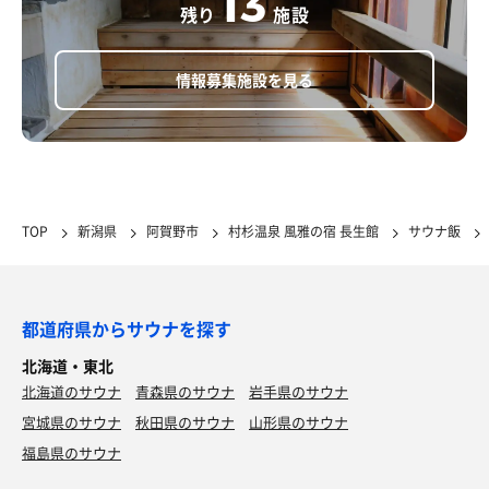
13
残り
施設
情報募集施設を見る
TOP
新潟県
阿賀野市
村杉温泉 風雅の宿 長生館
サウナ飯
都道府県からサウナを探す
北海道・東北
北海道のサウナ
青森県のサウナ
岩手県のサウナ
宮城県のサウナ
秋田県のサウナ
山形県のサウナ
福島県のサウナ