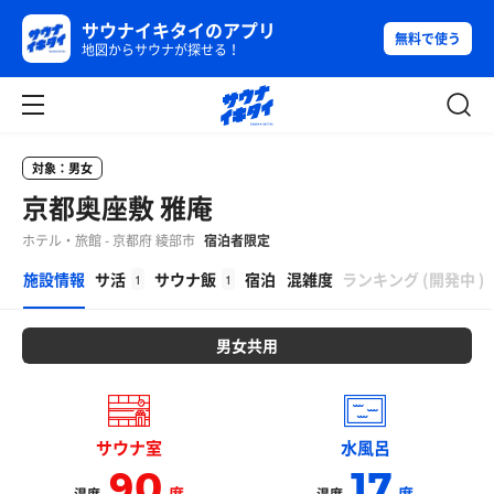
サウナイキタイのアプリ
無料で使う
地図からサウナが探せる！
対象：男女
京都奥座敷 雅庵
ホテル・旅館 - 京都府 綾部市
宿泊者限定
β
施設情報
サ活
サウナ飯
宿泊
混雑度
ランキング
(
開発中
)
1
1
男女共用
サウナ室
水風呂
90
17
度
度