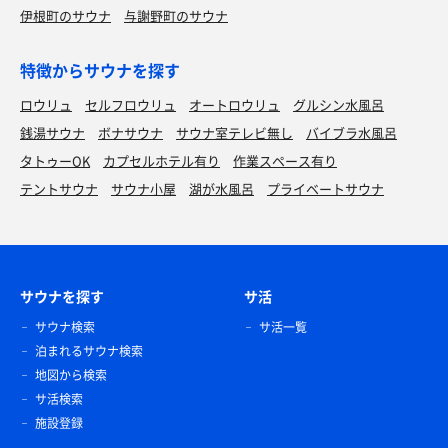
伊根町のサウナ
与謝野町のサウナ
特徴からサウナを探す
ロウリュ
セルフロウリュ
オートロウリュ
グルシン水風呂
銭湯サウナ
ボナサウナ
サウナ室テレビ無し
バイブラ水風呂
タトゥーOK
カプセルホテル有り
作業スペース有り
テントサウナ
サウナ小屋
湖が水風呂
プライベートサウナ
サウナを探す
サ活
サウナ検索
サ活一覧
泊まれるサウナ検索
地図から検索
サ活検索
施設登録