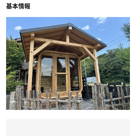
基本情報
す。ひな壇は2段あり、上段で約90℃で楽しみました。最
高なのは、サウナ室に座りながら、真正面のガラス扉越し
に広がる里山の風景を楽しめること。時にはコウノトリが
飛ぶ姿を眺めることもできます。心身ともにリフレッシュ
するには最高の環境です。
【1セット目】
サウナ: 8分（上段）
水風呂: 氷で冷やされた適温の水風呂、1.5分
休憩: 10分（外気浴、昼間はセミの声をBGMに）
【2セット目】
サウナ: 9分（上段）
水風呂: 氷で冷やされた適温の水風呂、1.5分
休憩: 15分（外気浴、夜は虫の音を聴きながら）
・
・
サウナを楽しむ中で、時間のカウントは止めて自然に身を
任せることにしました…
外気浴は、昼間はセミの声を聴きながら、夜は虫の音に包