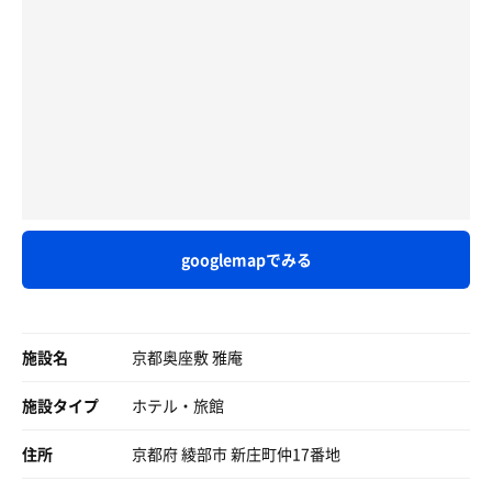
まれ、星空を眺めながらリラックスできる贅沢なひととき
を過ごせます。まさに、自然と一体となる感覚を味わえま
す。
初日は昼に3セット、夜にさらに2セット。夕方以降は気温
が下がり、外気浴には最高のコンディションでした。翌朝
は、こだわりのサイフォン式コーヒーを片手に、ピザ窯で
焼いたピザを楽しみながらのサウナ3セット。朝からかき
氷を楽しみ、サウナで心身ともに整える贅沢な時間を過ご
しました。
googlemapでみる
この施設では、サウナーツアーはもちろん、ワーケーショ
ンや家族旅、ペットとの旅行など、さまざまな形で楽しむ
ことができます。一見すると人を選ぶようでありながら、
実は訪れたすべての人が特別な楽しさを見つけられるよう
施設名
京都奥座敷 雅庵
な隠れた名所です。
施設タイプ
ホテル・旅館
「せわしなくのんびりする」体験、心も身体もリフレッシ
ュできる最高の贅沢でした。また必ず訪れたい、そんな特
別な場所です。
住所
京都府 綾部市 新庄町仲17番地