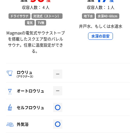
温度
温度
収容人数： 4 人
収容人数： 1 人
ドライサウナ
対流式（ストーン）
地下水
水深40~60cm
電気
TV無
井戸水、もしくは水道水
Magmaxの電気式サウナストーブ
水深の目安
を搭載したスクエア型のバレル
サウナ。任意に温度設定ができ
る。
ロウリュ
（アウフグース）
オートロウリュ
セルフロウリュ
外気浴