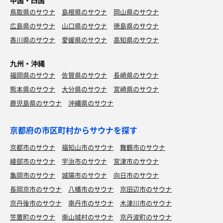
中国・四国
鳥取県のサウナ
島根県のサウナ
岡山県のサウナ
広島県のサウナ
山口県のサウナ
徳島県のサウナ
香川県のサウナ
愛媛県のサウナ
高知県のサウナ
九州・沖縄
福岡県のサウナ
佐賀県のサウナ
長崎県のサウナ
熊本県のサウナ
大分県のサウナ
宮崎県のサウナ
鹿児島県のサウナ
沖縄県のサウナ
京都府の市区町村からサウナを探す
京都市のサウナ
福知山市のサウナ
舞鶴市のサウナ
綾部市のサウナ
宇治市のサウナ
宮津市のサウナ
亀岡市のサウナ
城陽市のサウナ
向日市のサウナ
長岡京市のサウナ
八幡市のサウナ
京田辺市のサウナ
京丹後市のサウナ
南丹市のサウナ
木津川市のサウナ
笠置町のサウナ
南山城村のサウナ
京丹波町のサウナ