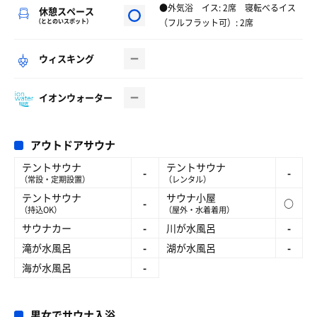
●外気浴 イス: 2席 寝転べるイス
休憩スペース
（フルフラット可）: 2席
（ととのいスポット）
ウィスキング
イオンウォーター
アウトドアサウナ
テントサウナ
テントサウナ
-
-
（常設・定期設置）
（レンタル）
テントサウナ
サウナ小屋
-
○
（持込OK）
（屋外・水着着用）
サウナカー
-
川が水風呂
-
滝が水風呂
-
湖が水風呂
-
海が水風呂
-
男女でサウナ入浴