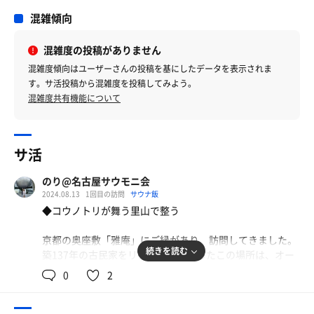
混雑傾向
混雑度の投稿がありません
混雑度傾向はユーザーさんの投稿を基にしたデータを表示されま
す。サ活投稿から混雑度を投稿してみよう。
混雑度共有機能について
サ活
のり@名古屋サウモニ会
2024.08.13
1回目の訪問
サウナ飯
◆コウノトリが舞う里山で整う
京都の奥座敷「雅庵」にご縁があり、訪問してきました。
続きを読む
築137年の古民家をリノベーションしたこの場所は、オー
ナーのロマンと自然が融合した特別な空間です。
0
2
サウナはMagmaxの電気式サウナストーブを搭載したスク
エア型のバレルサウナで自分の好みの温度に設定できま