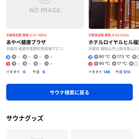
京都奥座敷 雅庵 から7.48km
京都奥座敷 雅庵 から9.01km
あやべ健康プラザ
ホテルロイヤルヒル福
京都府 綾部市青野町西馬場下27-2
京都府 福知山市土師澤居山17
90 ℃
17.5 ℃
男
男
90 ℃
17 ℃
女
女
イキタイ
サ活
イキタイ
サ活
0
0
146
513
サウナ検索に戻る
サウナグッズ