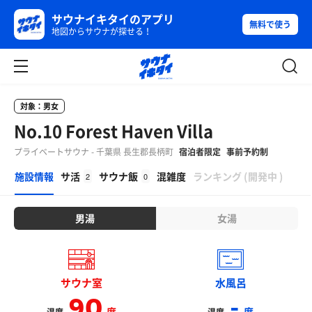
サウナイキタイのアプリ
無料で使う
地図からサウナが探せる！
対象：男女
No.10 Forest Haven Villa
プライベートサウナ - 千葉県 長生郡長柄町
宿泊者限定
事前予約制
β
施設情報
サ活
サウナ飯
混雑度
ランキング
(
開発中
)
2
0
男湯
女湯
サウナ室
水風呂
90
-
度
度