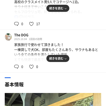
高校のクラスメイト男9人でコテージへ1泊。
サウナ付きでサいこう。
続きを読む
セルフロウリュ可、好きな音楽もかけられる。
BBQ後にサ活。
90℃
男
2セット。
0
17
ガラス張りで雰囲気めっちゃ良きです。
2024夏の良き思い出は、サ活とともに。
The DOG
2025.10.04
1回目の訪問
家族旅行で使わせて頂きました！
一棟貸しで犬OK、部屋もたくさんあり、サウナもあると
いう全ての条件を満たしていた場所。
続きを読む
とても快適で最高でした！
0
0
基本情報