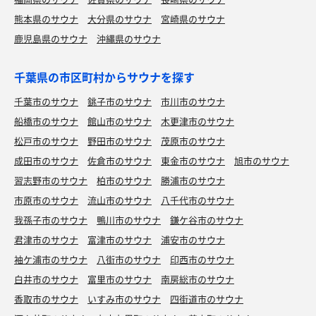
熊本県のサウナ
大分県のサウナ
宮崎県のサウナ
鹿児島県のサウナ
沖縄県のサウナ
千葉県の市区町村からサウナを探す
千葉市のサウナ
銚子市のサウナ
市川市のサウナ
船橋市のサウナ
館山市のサウナ
木更津市のサウナ
松戸市のサウナ
野田市のサウナ
茂原市のサウナ
成田市のサウナ
佐倉市のサウナ
東金市のサウナ
旭市のサウナ
習志野市のサウナ
柏市のサウナ
勝浦市のサウナ
市原市のサウナ
流山市のサウナ
八千代市のサウナ
我孫子市のサウナ
鴨川市のサウナ
鎌ケ谷市のサウナ
君津市のサウナ
富津市のサウナ
浦安市のサウナ
袖ケ浦市のサウナ
八街市のサウナ
印西市のサウナ
白井市のサウナ
富里市のサウナ
南房総市のサウナ
香取市のサウナ
いすみ市のサウナ
四街道市のサウナ