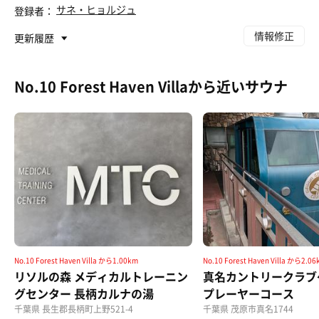
サネ・ヒョルジュ
登録者：
情報修正
更新履歴
No.10 Forest Haven Villaから近いサウナ
No.10 Forest Haven Villa から1.00km
No.10 Forest Haven Villa から2.0
リソルの森 メディカルトレーニン
真名カントリークラブ
グセンター 長柄カルナの湯
プレーヤーコース
千葉県 長生郡長柄町上野521-4
千葉県 茂原市真名1744