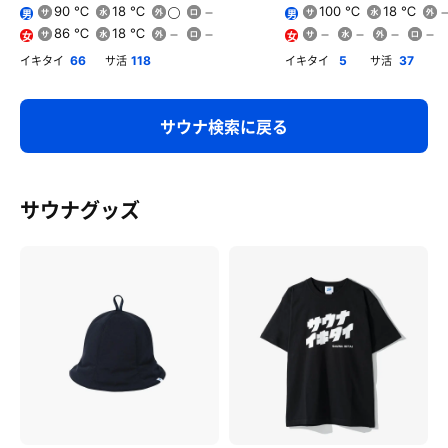
90 ℃
18 ℃
100 ℃
18 ℃
男
男
86 ℃
18 ℃
女
女
イキタイ
サ活
イキタイ
サ活
66
118
5
37
サウナ検索に戻る
サウナグッズ