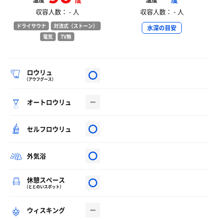
温度
温度
収容人数： - 人
収容人数： - 人
ドライサウナ
対流式（ストーン）
水深の目安
電気
TV無
ロウリュ
（アウフグース）
オートロウリュ
セルフロウリュ
外気浴
休憩スペース
（ととのいスポット）
ウィスキング