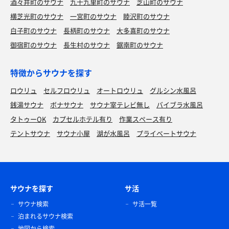
酒々井町のサウナ
九十九里町のサウナ
芝山町のサウナ
横芝光町のサウナ
一宮町のサウナ
睦沢町のサウナ
白子町のサウナ
長柄町のサウナ
大多喜町のサウナ
御宿町のサウナ
長生村のサウナ
鋸南町のサウナ
特徴からサウナを探す
ロウリュ
セルフロウリュ
オートロウリュ
グルシン水風呂
銭湯サウナ
ボナサウナ
サウナ室テレビ無し
バイブラ水風呂
タトゥーOK
カプセルホテル有り
作業スペース有り
テントサウナ
サウナ小屋
湖が水風呂
プライベートサウナ
サウナを探す
サ活
サウナ検索
サ活一覧
泊まれるサウナ検索
地図から検索