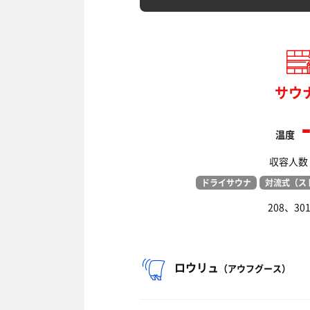
サウ
温度
収容人数：
ドライサウナ
対流式（ス
208、30
ロウリュ
（アウフグース）