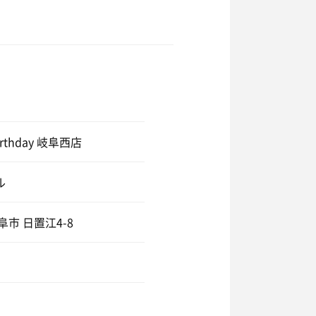
irthday 岐阜西店
ル
阜市 日置江4-8