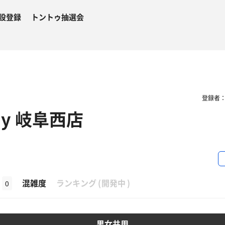
設登録
トントゥ抽選会
登録者
day 岐阜西店
β
混雑度
ランキング
(
開発中
)
0
男女共用