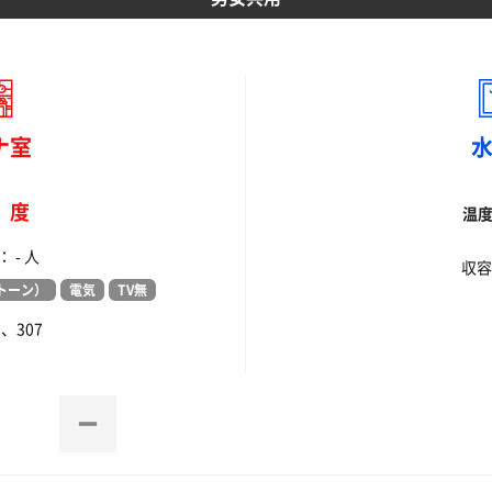
ナ室
-
度
温
 - 人
収容
トーン）
電気
TV無
1、307