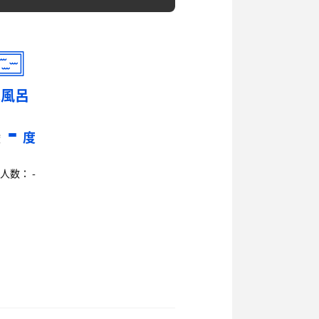
水風呂
-
度
度
人数： -