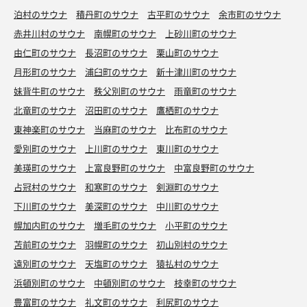
泊村のサウナ
積丹町のサウナ
古平町のサウナ
余市町のサウナ
赤井川村のサウナ
南幌町のサウナ
上砂川町のサウナ
由仁町のサウナ
長沼町のサウナ
栗山町のサウナ
月形町のサウナ
浦臼町のサウナ
新十津川町のサウナ
妹背牛町のサウナ
秩父別町のサウナ
雨竜町のサウナ
北竜町のサウナ
沼田町のサウナ
鷹栖町のサウナ
東神楽町のサウナ
当麻町のサウナ
比布町のサウナ
愛別町のサウナ
上川町のサウナ
東川町のサウナ
美瑛町のサウナ
上富良野町のサウナ
中富良野町のサウナ
占冠村のサウナ
和寒町のサウナ
剣淵町のサウナ
下川町のサウナ
美深町のサウナ
中川町のサウナ
幌加内町のサウナ
増毛町のサウナ
小平町のサウナ
苫前町のサウナ
羽幌町のサウナ
初山別村のサウナ
遠別町のサウナ
天塩町のサウナ
猿払村のサウナ
浜頓別町のサウナ
中頓別町のサウナ
枝幸町のサウナ
豊富町のサウナ
礼文町のサウナ
利尻町のサウナ