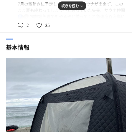
7月の激動さに予定していたテントサウナが出来ず、この
続きを読む
まま夏も終わってしまう…と思っていた矢先、サウナ仲間
が何とか無理矢理でもやるぞと誘ってくれ急遽塩谷海岸に
120℃
男
て初の海サウナ開催致しました！
2
35
前回あいにくの雨の中の悪条件だったので今回はなんとか
晴れを期待しましたが…曇り！前日豪雨が降ったので降水
量も多く波も高潮で海には入れない…笑
基本情報
雨さえ降らなければやれると強行！
前回の薪のあまりもあったのでスタートから熱源パンパン
に入れて着火。天気も良くないしそんなに熱くならないだ
ろと油断して蒸らしていたら…温度計120度オーバーで測
定不能で破損！！
過去一熱々になりチャックすら持てないレベル！！灼熱地
獄の中我慢に我慢を重ねたヤツが入るとどうなるか？そ
う、命知らずなロウリュの開始！！
本日のアロマはティートゥリー！！バイソン島田が好きな
ヤツだ！！
さあ、いざ、ロウリュ開始！！！！
君は今時の涙を見る…。