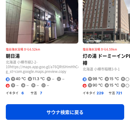
塩谷海水浴場 から6.52km
塩谷海水浴場 から6.59km
朝日湯
灯の湯 ドーミーインPR
樽
北海道 小樽市緑2-2-
10https://maps.app.goo.gl/a76QRt6HmHhCoqLC7?
北海道 小樽市稲穂3-9-1
g_st=com.google.maps.preview.copy
40 ℃
11.3 ℃
98 ℃
15 ℃
男
男
90 ℃
15 ℃
女
女
イキタイ
サ活
イキタイ
サ活
6
7
229
721
サウナ検索に戻る