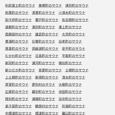
利尻富士町のサウナ
美幌町のサウナ
津別町のサウナ
斜里町のサウナ
清里町のサウナ
小清水町のサウナ
訓子府町のサウナ
置戸町のサウナ
佐呂間町のサウナ
遠軽町のサウナ
湧別町のサウナ
滝上町のサウナ
西興部村のサウナ
雄武町のサウナ
大空町のサウナ
豊浦町のサウナ
壮瞥町のサウナ
白老町のサウナ
厚真町のサウナ
洞爺湖町のサウナ
安平町のサウナ
むかわ町のサウナ
日高町のサウナ
平取町のサウナ
新冠町のサウナ
浦河町のサウナ
様似町のサウナ
新ひだか町のサウナ
音更町のサウナ
士幌町のサウナ
上士幌町のサウナ
新得町のサウナ
清水町のサウナ
芽室町のサウナ
更別村のサウナ
大樹町のサウナ
広尾町のサウナ
幕別町のサウナ
池田町のサウナ
陸別町のサウナ
浦幌町のサウナ
浜中町のサウナ
弟子屈町のサウナ
鶴居村のサウナ
別海町のサウナ
中標津町のサウナ
標津町のサウナ
羅臼町のサウナ