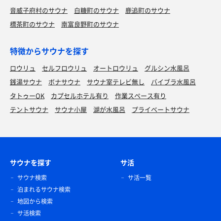
音威子府村のサウナ
白糠町のサウナ
鹿追町のサウナ
標茶町のサウナ
南富良野町のサウナ
特徴からサウナを探す
ロウリュ
セルフロウリュ
オートロウリュ
グルシン水風呂
銭湯サウナ
ボナサウナ
サウナ室テレビ無し
バイブラ水風呂
タトゥーOK
カプセルホテル有り
作業スペース有り
テントサウナ
サウナ小屋
湖が水風呂
プライベートサウナ
サウナを探す
サ活
サウナ検索
サ活一覧
泊まれるサウナ検索
地図から検索
サ活検索