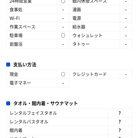
24時間営業
○
館内休憩スペース
-
食事処
-
漫画
-
Wi-Fi
-
電源
-
作業スペース
-
給水器
-
駐車場
○
ウォシュレット
-
岩盤浴
-
タトゥー
-
支払い方法
現金
○
クレジットカード
-
電子マネー
-
タオル・館内着・サウナマット
レンタルフェイスタオル
?
レンタルバスタオル
?
館内着
?