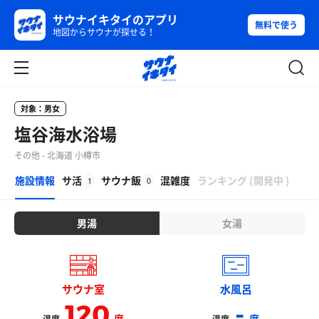
サウナイキタイのアプリ
無料で使う
地図からサウナが探せる！
対象：男女
塩谷海水浴場
その他 - 北海道 小樽市
β
施設情報
サ活
サウナ飯
混雑度
ランキング
(
開発中
)
1
0
男湯
女湯
サウナ室
水風呂
120
-
度
度