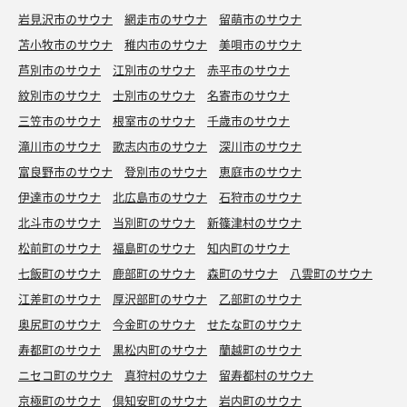
岩見沢市のサウナ
網走市のサウナ
留萌市のサウナ
苫小牧市のサウナ
稚内市のサウナ
美唄市のサウナ
芦別市のサウナ
江別市のサウナ
赤平市のサウナ
紋別市のサウナ
士別市のサウナ
名寄市のサウナ
三笠市のサウナ
根室市のサウナ
千歳市のサウナ
滝川市のサウナ
歌志内市のサウナ
深川市のサウナ
富良野市のサウナ
登別市のサウナ
恵庭市のサウナ
伊達市のサウナ
北広島市のサウナ
石狩市のサウナ
北斗市のサウナ
当別町のサウナ
新篠津村のサウナ
松前町のサウナ
福島町のサウナ
知内町のサウナ
七飯町のサウナ
鹿部町のサウナ
森町のサウナ
八雲町のサウナ
江差町のサウナ
厚沢部町のサウナ
乙部町のサウナ
奥尻町のサウナ
今金町のサウナ
せたな町のサウナ
寿都町のサウナ
黒松内町のサウナ
蘭越町のサウナ
ニセコ町のサウナ
真狩村のサウナ
留寿都村のサウナ
京極町のサウナ
倶知安町のサウナ
岩内町のサウナ