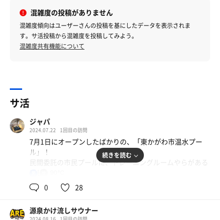
混雑度の投稿がありません
混雑度傾向はユーザーさんの投稿を基にしたデータを表示されま
す。サ活投稿から混雑度を投稿してみよう。
混雑度共有機能について
サ活
ジャパ
2024.07.22
1回目の訪問
7月1日にオープンしたばかりの、「東かがわ市温水プー
ル」！
続きを読む
民間委託の市民プールに、トレーニングルームやらがある
感じ。
90℃
男
できたばかりやから綺麗やけど、風呂もサウナも普通で
0
28
す。
むしろ狭い…
源泉かけ流しサウナー
サウナはできたばかりで今は木の良い香がするので、今の
2024.08.16
1回目の訪問