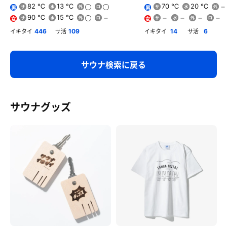
82 ℃
13 ℃
70 ℃
20 ℃
男
男
90 ℃
15 ℃
女
女
イキタイ
サ活
イキタイ
サ活
446
109
14
6
サウナ検索に戻る
サウナグッズ