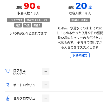
90
20
度
度
温度
温度
収容人数： 8 人
収容人数： 8 人
ドライサウナ
対流式（ストーン）
水深80~110cm
電気
TV無
有線？
たぶん、水道水そのまま それに
してもぬるかった(7月22日の昼間
J-POPが延々と流れてます
洗い場のシャワーの方が冷たい
水出るので、 そちらで流してか
ら入るのをオススメします
水深の目安
ロウリュ
（アウフグース）
オートロウリュ
セルフロウリュ