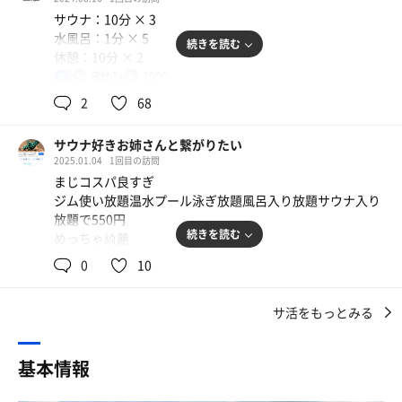
うちがオススメ！
サウナ：10分 × 3
水風呂：1分 × 5
続きを読む
休憩：10分 × 2
合計：3セット
90℃
20℃
男
2
68
一言：本日の〆に。
サウナ好きお姉さんと繋がりたい
新しいサウナは木の香りが素晴らしい!
2025.01.04
1回目の訪問
水風呂はぬるめだけど、長く入ってじっくり冷やす感じ。
まじコスパ良すぎ
ジム使い放題温水プール泳ぎ放題風呂入り放題サウナ入り
外気浴無いけど、ジム系サウナでは快適度が段違い🤤
放題で550円
続きを読む
めっちゃ綺麗
サウナちょい小さいけど綺麗いいにおい
0
10
カラカラサウナ
サ活をもっとみる
ラン2キロ
基本情報
サウナ10分
水風呂1分 ×2