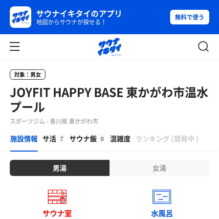
サウナイキタイのアプリ
無料で使う
地図からサウナが探せる！
対象：男女
JOYFIT HAPPY BASE 東かがわ市温水
プール
スポーツジム - 香川県 東かがわ市
β
施設情報
サ活
サウナ飯
混雑度
ランキング
(
開発中
)
7
0
男湯
女湯
サウナ室
水風呂