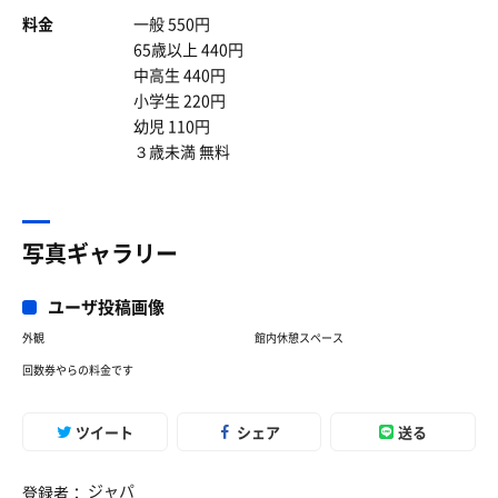
料金
一般 550円
65歳以上 440円
中高生 440円
小学生 220円
幼児 110円
３歳未満 無料
写真ギャラリー
ユーザ投稿画像
外観
館内休憩スペース
回数券やらの料金です
ツイート
シェア
送る
ジャパ
登録者：