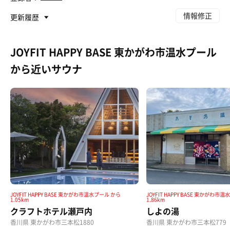
情報修正
更新履歴
JOYFIT HAPPY BASE 東かがわ市温水プール
から近いサウナ
JOYFIT HAPPY BASE 東かがわ市温水プール から
JOYFIT HAPPY BASE 東かがわ市
1.05km
1.86km
クラフトホテル瀬戸内
しよの湯
香川県 東かがわ市三本松1880
香川県 東かがわ市三本松779