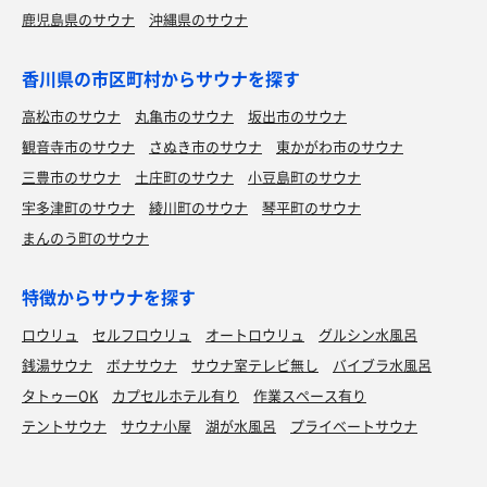
鹿児島県のサウナ
沖縄県のサウナ
香川県の市区町村からサウナを探す
高松市のサウナ
丸亀市のサウナ
坂出市のサウナ
観音寺市のサウナ
さぬき市のサウナ
東かがわ市のサウナ
三豊市のサウナ
土庄町のサウナ
小豆島町のサウナ
宇多津町のサウナ
綾川町のサウナ
琴平町のサウナ
まんのう町のサウナ
特徴からサウナを探す
ロウリュ
セルフロウリュ
オートロウリュ
グルシン水風呂
銭湯サウナ
ボナサウナ
サウナ室テレビ無し
バイブラ水風呂
タトゥーOK
カプセルホテル有り
作業スペース有り
テントサウナ
サウナ小屋
湖が水風呂
プライベートサウナ