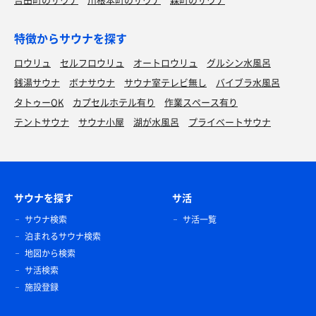
特徴からサウナを探す
ロウリュ
セルフロウリュ
オートロウリュ
グルシン水風呂
銭湯サウナ
ボナサウナ
サウナ室テレビ無し
バイブラ水風呂
タトゥーOK
カプセルホテル有り
作業スペース有り
テントサウナ
サウナ小屋
湖が水風呂
プライベートサウナ
サウナを探す
サ活
サウナ検索
サ活一覧
泊まれるサウナ検索
地図から検索
サ活検索
施設登録