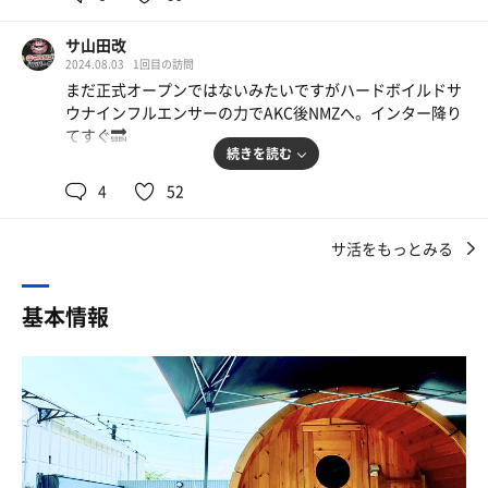
風神(扇風機)がおへそを曲げてしまっているようで、今日
水風呂は1人用の物が２つ（打たせ水アリ）
は動かないとのこと。でも、バレル自体の温度設定が110
そして高級ジャグジーでお風呂に入りたい派の欲求も満た
サ山田改
度まで行く！それなら風神不在でもいいんじゃない？
してくれるというなんともステキなシステム。
2024.08.03
1回目の訪問
案の定、セルフロウリュしなくともアチアチ(⑉> ᴗ <⑉) それ
まだ正式オープンではないみたいですがハードボイルドサ
でもちゃんとロウリュするけどね笑
バレルのドアを開くとまずは前室。
ウナインフルエンサーの力でAKC後NMZへ。インター降り
アロマはRENTOのユーカリが用意されていました。ケミカ
ここには温度設定パネルや風神の操作スイッチが。
てすぐ🔜
ルな感じが苦手な方にはほうじ茶がおすすめですよ♡
温度は最大110℃まで上げられるガチ設定。
続きを読む
風はいらないのであれば風神はオフ、ペインを堪能したけ
インフルエンサーがイオンウォーターと塩分チャージタブ
屋上エリアには、樽水風呂2つとジャグジーがあり、ジャ
4
52
ればスイッチオンとなんでも自由にできる贅沢仕様。
レットを用意してくれて流石ハードボイルドサウナインフ
グジーはお湯にしていても、この暑さでは誰も入らないか
ルエンサーとなった
らと、水風呂になっていました。
そして前室のドアを開くと左右で座面の高さが違うので
サ活をもっとみる
樽は1つ空っぽだったので、後半でお湯を溜めて最後に入
熱めが好きな人も優しめが好きな人も両方とも満足出来る
持ち込み可で目の前にローソンあるのでそこで調達すると
りました。
これまた贅沢仕様。
良いかと
基本情報
少し前までは、日除けがなく暑くてたまらなかったそうで
そしてセルフロウリュ。
ホテルの屋上に鷹の湯と同じようなバレルがあり樽の水風
すが、テントとタープで日除けができていました。アクア
今回は無かったけどアロマオイルを使用できるのでペイン
呂2つにジャグジー（今日は水風呂にしてもらったよう
クララもあるので、冷たいお水が飲めます！ 冷蔵庫もある
を味わいたければミントなど好きな匂いを楽しめる
だ）冷蔵庫もあるしウォーターサーバもあり
ので、お好みのドリンクを冷やして置けるのもいいദ്ദി ˉ͈̀꒳ˉ͈́
もうこれ以上無い贅沢仕様。
肝心のサウナは温度設定が110℃まで出来てセルフロウリ
)✧
ュに扇風機付き 当然MAX設定にするが扇風機の無限熱風
タオル類も完備なので、水着さえ持っていけば大丈夫
そして好きなだけバレルを堪能したら外へ出て深めの水風
をくらうと普通にクソ熱い。ロウリュしたあと特に熱い💦
(๑˃̵ᴗ˂̵)و なんなら、サウナ着を有料で借りることもできる
呂へどうぞ。
らしい。