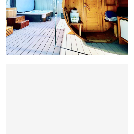
ボタンを押すと頭上から打たせ水（鷹の湯と同じやつ）
出入りが自分たちだけだからこまめに換気した方がいい
が少し優しめの温度で降り注ぎます。
ね アウフグースするにはちょっと狭そう
ジャグジーにはスピーカーが付いていて、スマホと
Bluetoothで繋げて、好きな音楽も楽しめる(*'▽'*)♪
設置されたアディロンダックに座って
せっかくのプライベートサウナなのに「熱い・・」しか会
好きなドリンク持ち込んで飲むことも自由。
話ない場面も🤣扇風機はオンオフできるので使い分けてい
冷蔵庫も設置される予定なのでいつでも冷たいドリンクが
きたい 熱耐性トレーニングに普通に使えるレベルの熱さ
飲めますよ（予定）
✨
そして高級ジャグジーがあるのでお風呂に入りたい派でも
水風呂は外にある分外気温に左右されるも十分な冷たさに
ご安心。
ジャグジーの水風呂はいわずがな気持ちいい
ひと枠2時間（予定）だけどサウナが熱い（設定次第）の
サウナの温度が105℃くらいで扇風機が作動しないタイミ
で時間が足りないなんてことはおそらく無いんじゃないで
ングがあったのと首振り機能があるかどうかが気になった
しょうか？
のでまた来て確かめようと思います
最大4人まで使える（予定）なのでひとり当たりで考えた
3人で2時間6600円で安くね？となりましたw
ら安いものかと。
貸し切りなのでタトゥーが入ってても平気ですよ。
本格オープンまでもう少しなので続報をお待ちください