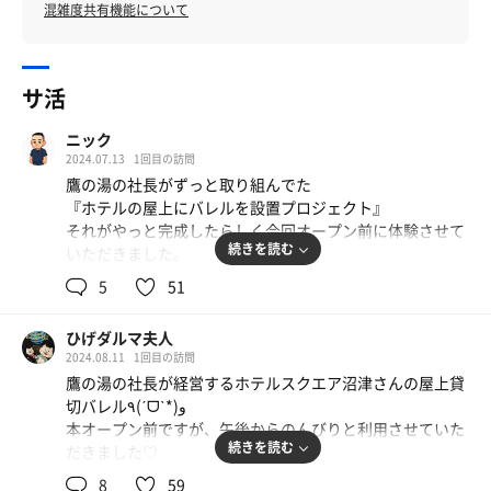
混雑度共有機能について
サ活
ニック
2024.07.13
1回目の訪問
鷹の湯の社長がずっと取り組んでた
『ホテルの屋上にバレルを設置プロジェクト』
それがやっと完成したらしく今回オープン前に体験させて
続きを読む
いただきました。
まだ今はラブホテルとして営業してるけど近いうちに
5
51
「ホテルスクエア沼津」に名称を変更して
営業形態も普通のホテルに。
ひげダルマ夫人
そしてそれに伴いバレル1機テントサウナ2機体制の貸し切
2024.08.11
1回目の訪問
り営業をスタートさせる（予定）
鷹の湯の社長が経営するホテルスクエア沼津さんの屋上貸
切バレル٩(ˊᗜˋ*)و
バレルサウナは鷹の湯と同じ物で温度設定は自由。
本オープン前ですが、午後からのんびりと利用させていた
スイッチで鷹の風神と同じ扇風機をオンオフ可能
続きを読む
だきました♡
ロウリュに関してはアロマを使いたいためにセルフロウリ
ュに。
8
59