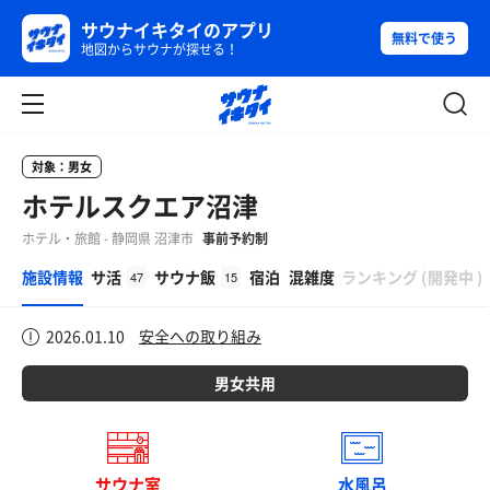
サウナイキタイのアプリ
無料で使う
地図からサウナが探せる！
対象：男女
ホテルスクエア沼津
ホテル・旅館 - 静岡県 沼津市
事前予約制
β
施設情報
サ活
サウナ飯
宿泊
混雑度
ランキング
(
開発中
)
47
15
2026.01.10
安全への取り組み
男女共用
サウナ室
水風呂