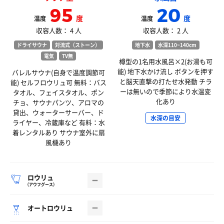
95
20
度
度
温度
温度
収容人数： 4 人
収容人数： 2 人
ドライサウナ
対流式（ストーン）
地下水
水深110~140cm
電気
TV無
樽型の1名用水風呂×2(お湯も可
能) 地下水かけ流し ボタンを押す
バレルサウナ(自身で温度調節可
と脳天直撃の打たせ水発動 チラ
能) セルフロウリュ可 無料：バス
ーは無いので季節により水温変
タオル、フェイスタオル、ポン
化あり
チョ、サウナパンツ、アロマの
貸出、ウォーターサーバー、ド
水深の目安
ライヤー、冷蔵庫など 有料：水
着レンタルあり サウナ室外に扇
風機あり
ロウリュ
（アウフグース）
オートロウリュ