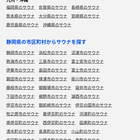
福岡県のサウナ
佐賀県のサウナ
長崎県のサウナ
熊本県のサウナ
大分県のサウナ
宮崎県のサウナ
鹿児島県のサウナ
沖縄県のサウナ
静岡県の市区町村からサウナを探す
静岡市のサウナ
浜松市のサウナ
沼津市のサウナ
熱海市のサウナ
三島市のサウナ
富士宮市のサウナ
伊東市のサウナ
島田市のサウナ
富士市のサウナ
磐田市のサウナ
焼津市のサウナ
掛川市のサウナ
藤枝市のサウナ
御殿場市のサウナ
袋井市のサウナ
下田市のサウナ
裾野市のサウナ
湖西市のサウナ
伊豆市のサウナ
御前崎市のサウナ
伊豆の国市のサウナ
牧之原市のサウナ
東伊豆町のサウナ
河津町のサウナ
南伊豆町のサウナ
西伊豆町のサウナ
函南町のサウナ
清水町のサウナ
長泉町のサウナ
小山町のサウナ
吉田町のサウナ
川根本町のサウナ
森町のサウナ