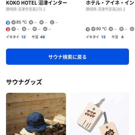
KOKO HOTEL 沼津インター
ホテル・アイネ・イン
静岡県 沼津市足高275-1
静岡県 沼津市足高280-2
85 ℃
男
90 ℃
女
共
用
イキタイ
サ活
イキタイ
サ活
13
49
13
4
サウナ検索に戻る
サウナグッズ